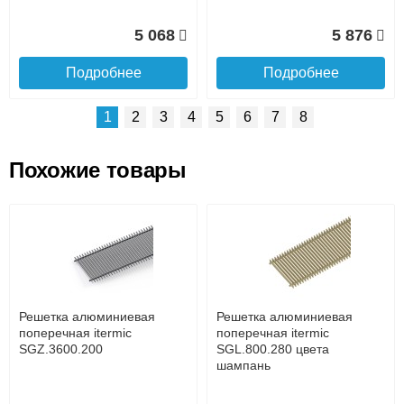
5 068
5 876
Подробнее
Подробнее
1
2
3
4
5
6
7
8
Похожие товары
Подъем на этаж.
Решетка алюминиевая
Решетка алюминиевая
поперечная itermic
поперечная itermic
SGL.800.400 цвета
SGL.900.160 цвета
до подъезда
шампань
шампань
услуга платная
возможность
Решетка алюминиевая
Решетка алюминиевая
7 332
3 913
поперечная itermic
поперечная itermic
SGZ.3600.200
SGL.800.280 цвета
шампань
Подробнее
Подробнее