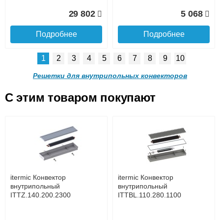
Доставка в регионы России.
29 802
5 068
Подробнее
Подробнее
1
2
3
4
5
6
7
8
9
10
Решетка алюминиевая
Решетка алюминиевая
поперечная itermic
поперечная itermic
Решетки для внутрипольных конвекторов
SGL.900.220 цвета
SGL.900.280 цвета
шампань
шампань
C этим товаром покупают
Решетка алюминиевая
Решетка алюминиевая
4 910
5 702
поперечная itermic
поперечная itermic
Подробнее о доставке
SGL.800.340 цвета
SGL.800.400 цвета
шампань
шампань
Подробнее
Подробнее
5 876
7 332
itermic Конвектор
itermic Конвектор
внутрипольный
внутрипольный
ITTZ.140.200.2300
ITTBL.110.280.1100
Подробнее
Подробнее