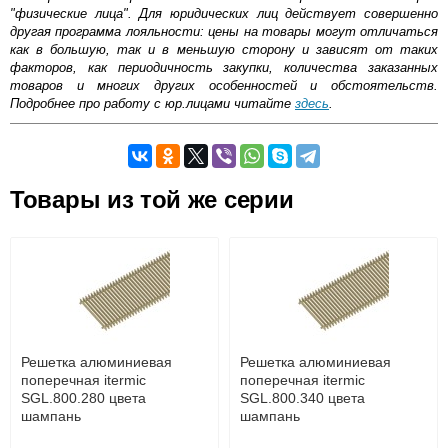
"физические лица". Для юридических лиц действует совершенно
другая программа лояльности: цены на товары могут отличаться
как в большую, так и в меньшую сторону и зависят от таких
факторов, как периодичность закупки, количества заказанных
товаров и многих других особенностей и обстоятельств.
Подробнее про работу с юр.лицами читайте
здесь
.
Самовывоз.
Товары из той же серии
Оставьте отзыв
Возможные способы оплаты:
Доставка сантехники по Москве и Московской области
Наличный расчёт
Банковской картой на сайте в режиме реального
времени
Банковской картой при получении товара как при
доставке, так и самовывозом
Интернет-деньгами (Yandex-деньги, Web-money,
Решетка алюминиевая
Решетка алюминиевая
Qiwi-кошельки и другие).
поперечная itermic
поперечная itermic
Безналичный расчёт (возможно и с НДС)
SGL.800.280 цвета
SGL.800.340 цвета
подробнее...
шампань
шампань
Подробнее об оплате