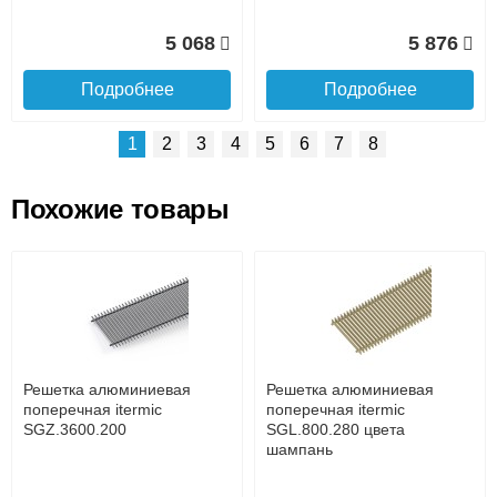
5 068
5 876
Подробнее
Подробнее
1
2
3
4
5
6
7
8
Похожие товары
Подъем на этаж.
Решетка алюминиевая
Решетка алюминиевая
поперечная itermic
поперечная itermic
SGL.800.400 цвета
SGL.900.160 цвета
до подъезда
шампань
шампань
услуга платная
возможность
Решетка алюминиевая
Решетка алюминиевая
7 332
3 913
поперечная itermic
поперечная itermic
SGZ.3600.200
SGL.800.280 цвета
шампань
Подробнее
Подробнее