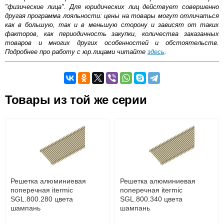
"физические лица". Для юридических лиц действует совершенно
другая программа лояльности: цены на товары могут отличаться
как в большую, так и в меньшую сторону и зависят от таких
факторов, как периодичность закупки, количества заказанных
товаров и многих других особенностей и обстоятельств.
Подробнее про работу с юр.лицами читайте
здесь
.
Самовывоз.
Товары из той же серии
Оставьте отзыв
Возможные способы оплаты:
Доставка сантехники по Москве и Московской области
Наличный расчёт
Банковской картой на сайте в режиме реального
времени
Банковской картой при получении товара как при
доставке, так и самовывозом
Интернет-деньгами (Yandex-деньги, Web-money,
Решетка алюминиевая
Решетка алюминиевая
Qiwi-кошельки и другие).
поперечная itermic
поперечная itermic
Безналичный расчёт (возможно и с НДС)
SGL.800.280 цвета
SGL.800.340 цвета
подробнее...
шампань
шампань
Подробнее об оплате