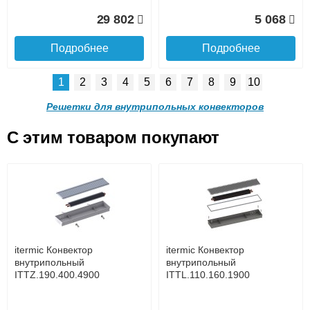
Доставка в регионы России.
29 802
5 068
Подробнее
Подробнее
1
2
3
4
5
6
7
8
9
10
Решетка алюминиевая
Решетка алюминиевая
поперечная itermic
поперечная itermic
Решетки для внутрипольных конвекторов
SGL.900.220 цвета
SGL.900.280 цвета
шампань
шампань
C этим товаром покупают
Решетка алюминиевая
Решетка алюминиевая
4 910
5 702
поперечная itermic
поперечная itermic
Подробнее о доставке
SGL.800.340 цвета
SGL.800.400 цвета
шампань
шампань
Подробнее
Подробнее
5 876
7 332
itermic Конвектор
itermic Конвектор
внутрипольный
внутрипольный
ITTZ.190.400.4900
ITTL.110.160.1900
Подробнее
Подробнее