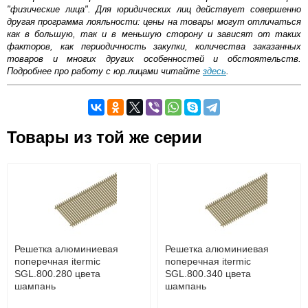
"физические лица". Для юридических лиц действует совершенно
другая программа лояльности: цены на товары могут отличаться
как в большую, так и в меньшую сторону и зависят от таких
факторов, как периодичность закупки, количества заказанных
товаров и многих других особенностей и обстоятельств.
Подробнее про работу с юр.лицами читайте
здесь
.
Самовывоз.
Товары из той же серии
Оставьте отзыв
Возможные способы оплаты:
Доставка сантехники по Москве и Московской области
Наличный расчёт
Банковской картой на сайте в режиме реального
времени
Банковской картой при получении товара как при
доставке, так и самовывозом
Интернет-деньгами (Yandex-деньги, Web-money,
Решетка алюминиевая
Решетка алюминиевая
Qiwi-кошельки и другие).
поперечная itermic
поперечная itermic
Безналичный расчёт (возможно и с НДС)
SGL.800.280 цвета
SGL.800.340 цвета
подробнее...
шампань
шампань
Подробнее об оплате