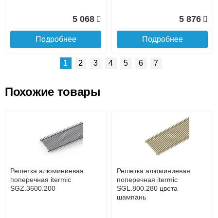
5 068
5 876
Подробнее
Подробнее
1
2
3
4
5
6
7
Похожие товары
Подъем на этаж.
Решетка алюминиевая
Решетка алюминиевая
поперечная itermic
поперечная itermic
SGL.800.400 цвета
SGL.900.160 цвета
до подъезда
шампань
шампань
услуга платная
возможность
Решетка алюминиевая
Решетка алюминиевая
7 332
3 913
поперечная itermic
поперечная itermic
SGZ.3600.200
SGL.800.280 цвета
шампань
Подробнее
Подробнее