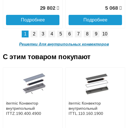
Доставка в регионы России.
29 802
5 068
Подробнее
Подробнее
1
2
3
4
5
6
7
8
9
10
Решетка алюминиевая
Решетка алюминиевая
поперечная itermic
поперечная itermic
Решетки для внутрипольных конвекторов
SGL.900.220 цвета
SGL.900.280 цвета
шампань
шампань
C этим товаром покупают
Решетка алюминиевая
Решетка алюминиевая
4 910
5 702
поперечная itermic
поперечная itermic
Подробнее о доставке
SGL.800.340 цвета
SGL.800.400 цвета
шампань
шампань
Подробнее
Подробнее
5 876
7 332
itermic Конвектор
itermic Конвектор
внутрипольный
внутрипольный
ITTZ.190.400.4900
ITTL.110.160.1900
Подробнее
Подробнее