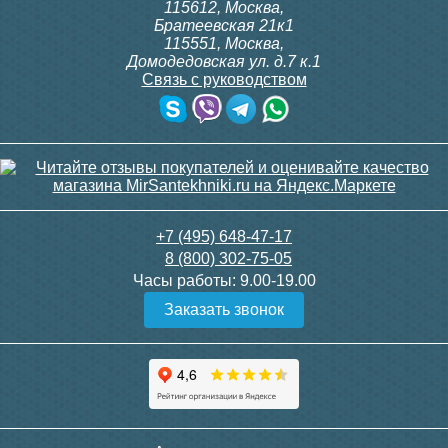
Тумба с раковиной
115612
,
Москва
,
подвесная Style Line
Братеевская 21к1
Атлантика 70 Люкс Plus
115551
,
Москва
,
антискрейч, ясень
Домодедовская ул. д.7 к.1
перламутр
Связь с руководством
Тумба с раковиной Style
Тумба с раковиной Style
29 318
Line Марелла 70
Line Марелла 70
напольная, серая,
напольная, белая,
антискрейтч
антискрейтч матовый
Подробнее
32 370
32 370
+7 (495) 648-47-17
8 (800) 302-75-05
Подробнее
Подробнее
Часы работы:
9.00-19.00
Заказать звонок
Тумба с раковиной Style
Тумба с раковиной Misty