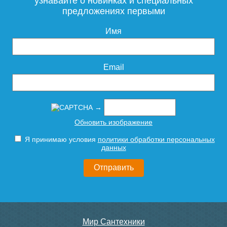
узнавайте о новинках и специальных
предложениях первыми
25 573
31 105
Имя
Подробнее
Подробнее
Тумба для комплекта
Шкаф пенал Style Line
Email
напольная Style Line
Атлантика 35 L Люкс Plus с
Атлантика 70 Люкс Plus,
бельевой корзиной Старое
ясень перламутр
дерево
→
Тумба с раковиной Style
Тумба с раковиной Style
Обновить изображение
22 690
28 710
Line Марелла 70
Line Марелла 70
подвесная, белая,
подвесная, белая,
Я принимаю условия
политики обработки персональных
антискрейтч матовый
антискрейтч глянец
Подробнее
Подробнее
данных
31 105
31 105
Подробнее
Подробнее
Мир Сантехники