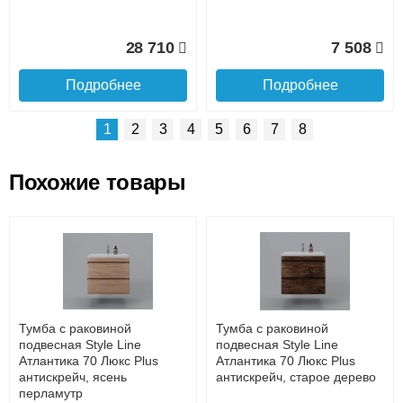
Подробнее об оплате
28 710
7 508
Подробнее
Подробнее
1
2
3
4
5
6
7
8
Похожие товары
Подъем на этаж.
Тумба для комплекта
Шкаф пенал Style Line
напольная Style Line
Атлантика 35 L Люкс Plus с
Атлантика 70 Люкс Plus
бельевой корзиной Белый
до подъезда
антискрейч, белая
матовый антискрейтч
услуга платная
возможность
Тумба с раковиной
Тумба с раковиной
22 690
28 710
подвесная Style Line
подвесная Style Line
Атлантика 70 Люкс Plus
Атлантика 70 Люкс Plus
антискрейч, ясень
антискрейч, старое дерево
Подробнее
Подробнее
перламутр