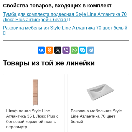
Свойства товаров, входящих в комплект
Тумба для комплекта подвесная Style Line Атлантика 70
Люкс Plus антискрейч, белая
Раковина мебельная Style Line Атлантика 70 цвет белый
Самовывоз.
Товары из той же линейки
Оставьте отзыв
Возможные способы оплаты:
Доставка сантехники по Москве и Московской области
Наличный расчёт
Банковской картой на сайте в режиме реального
времени
Банковской картой при получении товара как при
доставке, так и самовывозом
Интернет-деньгами (Yandex-деньги, Web-money,
Шкаф пенал Style Line
Раковина мебельная Style
Qiwi-кошельки и другие).
Атлантика 35 L Люкс Plus с
Line Атлантика 70 цвет
Безналичный расчёт (возможно и с НДС)
бельевой корзиной ясень
белый
подробнее...
перламутр