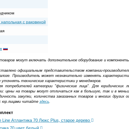
одчиком
 напольная с раковиной
ая
я
 товаров могут включать дополнительное оборудование и компоненты
доставлено официальным представительством компании-производител
алоге. Производитель может незначительно изменять характеристи
е уточнять технические характеристики у менеджеров.
ля потребителей категории "физические лица". Для юридических 
ти: цены на товары могут отличаться как в большую, так и в мень
ичность закупки, количества заказанных товаров и многих других о
с юр.лицами читайте
здесь
.
мплект
 Line Атлантика 70 Люкс Plus, старое дерево
нтика 70 цвет белый