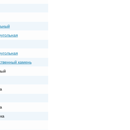
льный
угольная
угольная
ственный камень
лый
а
а
ка