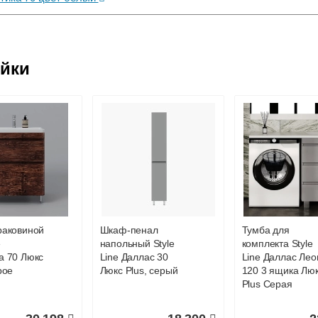
ковской области
ейки
жиме реального времени
товара как при доставке, так и самовывозом
, Web-money, Qiwi-кошельки и другие).
 с НДС)
подробнее...
до подъезда
раковиной
Шкаф-пенал
Тумба для
e
напольный Style
комплекта Style
а 70 Люкс
Line Даллас 30
Line Даллас Лео
рое
Люкс Plus, серый
120 3 ящика Лю
Plus Серая