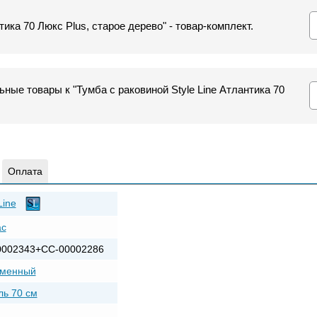
тика 70 Люкс Plus, старое дерево" - товар-комплект.
ные товары к "Тумба с раковиной Style Line Атлантика 70
Оплата
Line
ас
0002343+СС-00002286
еменный
ь 70 см