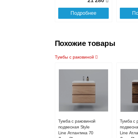
21 280
Подробнее
По
Похожие товары
Тумбы с раковиной
Раковина
Шкаф-пе
мебельная Style
напольны
Line ESTETUS
Line Дал
Даллас 1500x482
Люкс Plu
левая
бельево
корзиной
Тумба с раковиной
Тумба с 
22 500
подвесная Style
подвесна
Line Атлантика 70
Line Атл
Подробнее
По