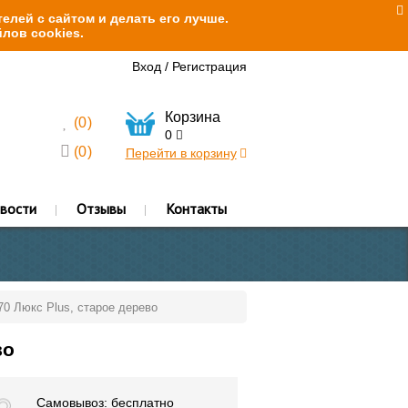
елей с сайтом и делать его лучше.
лов cookies.
Вход
/
Регистрация
Корзина
(
0
)
0
(
0
)
Перейти в корзину
вости
Отзывы
Контакты
70 Люкс Plus, старое дерево
во
Самовывоз: бесплатно