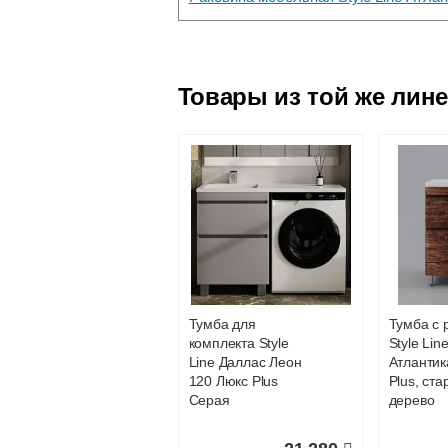
Самовывоз.
Оставьте отзыв
Доставка сантехники по Москве и Мос
Возможные способы оплаты:
Товары из той же лин
Наличный расчёт
Банковской картой на сайте в ре
Банковской картой при получении 
Интернет-деньгами (Yandex-деньги
Безналичный расчёт (возможно и
Подъем на этаж.
услуга платная
возможность
Тумба для
Тумба с 
комплекта Style
Style Lin
Доставка в регионы России.
Line Даллас Леон
Атлантик
120 Люкс Plus
Plus, ста
Серая
дерево