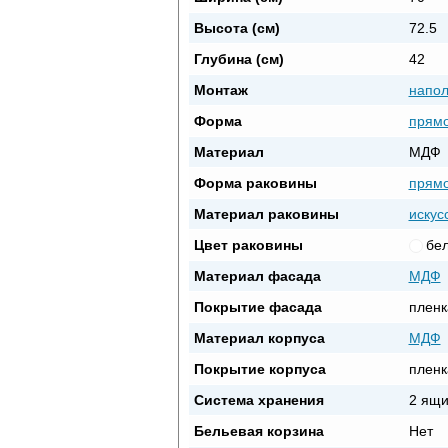
Высота (см)
72.5
Глубина (см)
42
Монтаж
напо
Форма
прямо
Материал
МДФ
Форма раковины
прямо
Материал раковины
искус
Цвет раковины
бе
Материал фасада
МДФ
Покрытие фасада
пленк
Материал корпуса
МДФ
Покрытие корпуса
пленк
Система хранения
2 ящи
Бельевая корзина
Нет