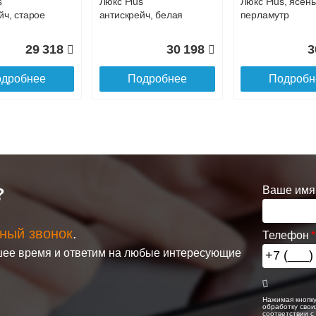
s
Люкс Plus
Люкс Plus, ясень
йч, старое
антискрейч, белая
перламутр
29 318
30 198
3
дробнее
Подробнее
Подробн
ля
Тумба с раковиной
Тумба с раковин
а
Style Line Даллас
подвесная Style
я Style
Леон 120 L Люкс
Line Даллас Лео
Ваше имя
?
лас Леон
Plus Белая
120 L Люкс PLUS
 PLUS,
серая
ный звонок
.
Телефон
раковиной
Тумба с раковиной
Тумба с раковин
17 390
33 680
2
ее время и ответим на любые интересующие
e
Style Line Матис 70
Style Line Маре
м 70
подвесная,
70 подвесная,
дробнее
Подробнее
Подробн
я, белый
кремовый
серая, антискре
й софт
Нажимая кнопку
обработку свои
соответствии 