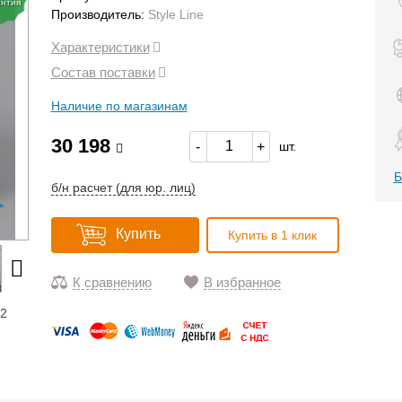
антия
Производитель:
Style Line
Характеристики
Состав поставки
Наличие по магазинам
30 198
-
+
шт.
Б
б/н расчет (для юр. лиц)
Купить
Купить в 1 клик
К сравнению
В избранное
12