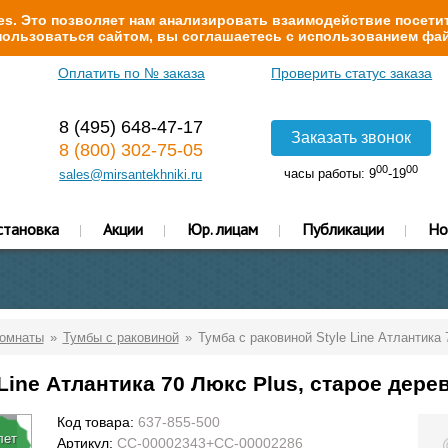
s. Это позволяет нам анализировать взаимодействие посетит
ользоваться сайтом, вы соглашаетесь с использованием фай
Оплатить по № заказа
Проверить статус заказа
8 (495) 648-47-17
Заказать звонок
8 (800) 302-75-05
00
00
часы работы: 9
-19
sales@mirsantekhniki.ru
становка
Акции
Юр. лицам
Публикации
Но
комнаты
Тумбы с раковиной
Тумба с раковиной Style Line Атлантика 
Line Атлантика 70 Люкс Plus, старое дере
Код товара:
637-855-500
лет
Артикул:
СС-00002343+СС-00002286