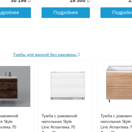
30 198
18 300
2
дробнее
Подробнее
Подробн
Тумбы для ванной без раковины
нал
Раковина
Тумба для
й Style
мебельная Style
комплекта Style
лас 30
Line ESTETUS
Line Даллас Лео
sс с
Даллас 1500x482
120 Люкс Plus
й
правая
Белая
, серый
раковиной
Тумба с раковиной
Тумба с раковин
21 150
22 500
2
я Style
напольная Style
напольная Style
антика 70
Line Атлантика 70
Line Атлантика 
дробнее
Подробнее
Подробн