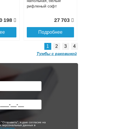
напольная, белый
рифленый софт
0 198
27 703
ее
Подробнее
1
2
3
4
Тумбы с раковиной
ой
Тумба с раковиной
подвесная Style
н
Line Даллас Леон
,
120 R Люкс PLUS,
серая
ой
Тумба с раковиной
9 790
29 790
лла
Style Line Марелла
70 подвесная,
ее
Подробнее
йтч
белая,
антискрейтч
 "Отправить", я даю согласие на
матовый
х персональных данных в
с
Условиями
.