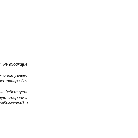
, не входящие
я и актуально
ки товара без
лиц действует
шую сторону и
собенностей и