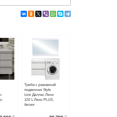
Подробнее об оплате
Тумба с раковиной
подвесная Style
н
Line Даллас Леон
кс
120 L Люкс PLUS,
белая