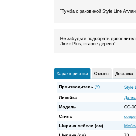
"Тумба с раковиной Style Line Атлан
Не забудьте подобрать дополнитель
Люкс Plus, старое дерево"
Характеристики
Отзывы
Доставка
Производитель
Style 
?
Линейка
Далл
Модель
СС-0
Стиль
совр
Ширина мебели (см)
Мебел
Ширина (см)
70