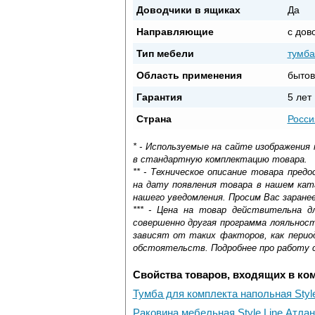
Доводчики в ящиках
Да
Направляющие
с дов
Тип мебели
тумба
Область применения
бытов
Гарантия
5 лет
Страна
Росси
* - Используемые на сайте изображения
в стандартную комплектацию товара.
** - Техническое описание товара пре
на дату появления товара в нашем кат
нашего уведомления. Просим Вас заране
*** - Цена на товар действительна д
совершенно другая программа лояльнос
зависят от таких факторов, как период
обстоятельств. Подробнее про работу 
Свойства товаров, входящих в ко
Тумба для комплекта напольная Style
Раковина мебельная Style Line Атла