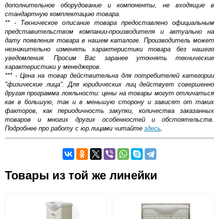
дополнительное оборудование и компоненты, не входящие в
стандартную комплектацию товара.
** - Техническое описание товара предоставлено официальным
представительством компании-производителя и актуально на
дату появления товара в нашем каталоге. Производитель может
незначительно изменять характеристики товара без нашего
уведомления. Просим Вас заранее уточнять технические
характеристики у менеджеров.
*** - Цена на товар действительна для потребителей категории
"физические лица". Для юридических лиц действует совершенно
другая программа лояльности: цены на товары могут отличаться
как в большую, так и в меньшую сторону и зависят от таких
факторов, как периодичность закупки, количества заказанных
товаров и многих других особенностей и обстоятельств.
Подробнее про работу с юр.лицами читайте
здесь
.
Самовывоз.
Товары из той же линейки
Оставьте отзыв
Возможные способы оплаты:
Доставка сантехники по Москве и Московской области
Наличный расчёт
Банковской картой на сайте в режиме реального