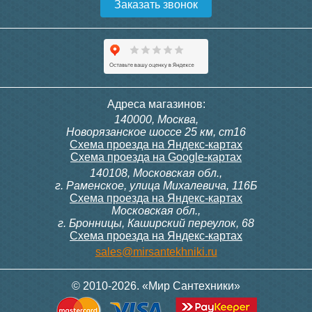
Заказать звонок
Пенал напольный Style Line
Шкаф - пенал Brevita Enfida
Адреса магазинов:
ЛИМА 36 1 ящик PLUS
35 универсальный, правый
140000, Москва,
эмаль, белый матовый
(зеленый)
Новорязанское шоссе 25 км, ст16
Схема проезда на Яндекс-картах
Схема проезда на Google-картах
140108, Московская обл.,
24 625
34 120
г. Раменское, улица Михалевича, 116Б
Схема проезда на Яндекс-картах
Московская обл.,
Подробнее
Подробнее
г. Бронницы, Каширский переулок, 68
Схема проезда на Яндекс-картах
sales@mirsantekhniki.ru
© 2010-2026. «Мир Сантехники»