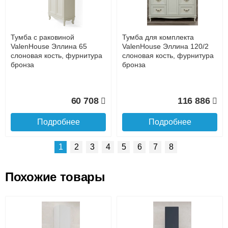
времени
Банковской картой при получении товара как при
доставке, так и самовывозом
Интернет-деньгами (Yandex-деньги, Web-money,
Тумба с раковиной
Тумба для комплекта
Qiwi-кошельки и другие).
ValenHouse Эллина 65
ValenHouse Эллина 120/2
Безналичный расчёт (возможно и с НДС)
слоновая кость, фурнитура
слоновая кость, фурнитура
подробнее...
бронза
бронза
Подробнее об оплате
60 708
116 886
Подробнее
Подробнее
1
2
3
4
5
6
7
8
Похожие товары
Подъем на этаж.
Тумба для комплекта
Тумба с раковиной
ValenHouse Эллина 105
ValenHouse Эллина 80/2
кальяри, фурнитура хром
кальяри, фурнитура хром
до подъезда