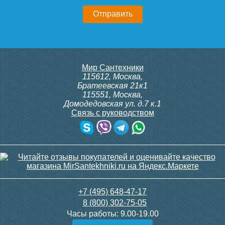
16 880
37 640
Подробнее
Подробнее
Мир Сантехники
Тумба для комплекта
115612
,
Москва
,
ValenHouse Эллина 105
Братеевская 21к1
белая, фурнитура бронза
115551
,
Москва
,
Домодедовская ул. д.7 к.1
Связь с руководством
Пенал Style Line Матис 36
Пенал подвесной Grossman
94 710
подвесной тауп темный
СМАРТ-30 веллингтон/
графит
Подробнее
16 200
6 400
+7 (495) 648-47-17
8 (800) 302-75-05
Подробнее
Подробнее
Часы работы:
9.00-19.00