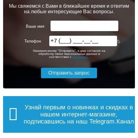
Подробнее
Подробнее
глянец
Мы свяжемся с Вами в ближайшее время и ответим
на любые интересующие Вас вопросы.
20 700
23 800
Ваше имя
Подробнее
Подробнее
Телефон
Нажимая кнопку "Отправить", я даю согласие на
Колонна ValenHouse
Тумба для комплекта
обработку своих персональных данных в
соответствии с
Условиями
.
Эллина 40 кальяри,
ValenHouse Эллина 120/2
фурнитура хром, правая
белая, фурнитура бронза
Полупенал Lemark VEON
Полупенал Lemark BUNO
83 160
116 886
35см подвесной, 1
35см подвесной, 1
дверный, правый, цвет
дверный, правый, цвет
корпуса, фасада: Белый
корпуса, фасада: Белый
Подробнее
Подробнее
Узнай первым о новинках и скидках в
глянец
глянец
нашем интернет-магазине,
подписавшись на наш Telegram.Канал
9 550
13 725
Подробнее
Подробнее