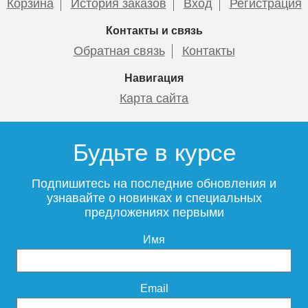
Корзина
История заказов
Вход
Регистрация
Подробнее
Подробнее
Контакты и связь
Обратная связь
Контакты
Навигация
Карта сайта
Тумба для комплекта
Тумба для комплекта
подвесная Style Line
подвесная Style Line
Будьте в курсе
Атлантика 70 Люкс Plus
Атлантика 70 Люкс Plus
антискрейч, ясень
антискрейч, старое дерево
перламутр
Подпишитесь на последние обновления и
узнавайте о новинках и специальных
предложениях первыми
21 810
21 810
Имя
Подробнее
Подробнее
Email