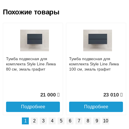
Похожие товары
Подъем на этаж.
Пенал Lemark MIANO 35см
Тумба Lemark MIANO 60 см
подвесной/напольный,
под 1 раковину, подвесная,
правый, 2-х дверный, цвет
2 ящика, цвет корпуса,
до подъезда
корпуса, фасада: Белый
фасада: Белый глянец
услуга платная
глянец
возможность
Тумба подвесная для
Тумба подвесная для
21 667
20 132
комплекта Style Line Лима
комплекта Style Line Лима
80 см, эмаль графит
100 см, эмаль графит
Подробнее
Подробнее
Доставка в регионы России.
21 000
23 010
Подробнее
Подробнее
1
2
3
4
5
6
7
8
9
10