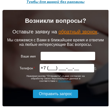
Тумбы для ванной без раковины
Возникли вопросы?
Тумба подвесная для
Тумба подвесная для
комплекта Style Line Лима
комплекта Style Line Лима
Подробнее о доставке
80 см, белая матовая
100 см, белая матовая
Оставьте заявку на
обратный звонок
.
Мы свяжемся с Вами в ближайшее время и ответим
на любые интересующие Вас вопросы.
20 390
22 340
Ваше имя
Подробнее
Подробнее
Телефон
Нажимая кнопку "Отправить", я даю согласие на
обработку своих персональных данных в
соответствии с
Условиями
.
Тумба напольная для
Тумба напольная для
комплекта Style Line Лима
комплекта Style Line Лима