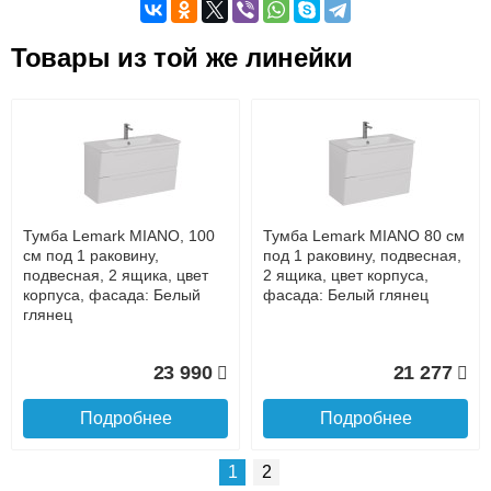
Самовывоз.
Товары из той же линейки
Оставьте отзыв
Возможные способы оплаты:
Доставка сантехники по Москве и Московской области
Наличный расчёт
Банковской картой на сайте в режиме реального
времени
Банковской картой при получении товара как при
доставке, так и самовывозом
Интернет-деньгами (Yandex-деньги, Web-money,
Тумба Lemark MIANO, 100
Тумба Lemark MIANO 80 см
Qiwi-кошельки и другие).
см под 1 раковину,
под 1 раковину, подвесная,
Безналичный расчёт (возможно и с НДС)
подвесная, 2 ящика, цвет
2 ящика, цвет корпуса,
подробнее...
корпуса, фасада: Белый
фасада: Белый глянец
глянец
Подробнее об оплате
23 990
21 277
Подробнее
Подробнее
1
2