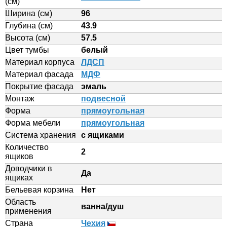
(см)
Ширина (см)
96
Глубина (см)
43.9
Высота (см)
57.5
Цвет тумбы
белый
Материал корпуса
ЛДСП
Материал фасада
МДФ
Покрытие фасада
эмаль
Монтаж
подвесной
Форма
прямоугольная
Форма мебели
прямоугольная
Система хранения
с ящиками
Количество
2
ящиков
Доводчики в
Да
ящиках
Бельевая корзина
Нет
Область
ванна/душ
применения
Страна
Чехия