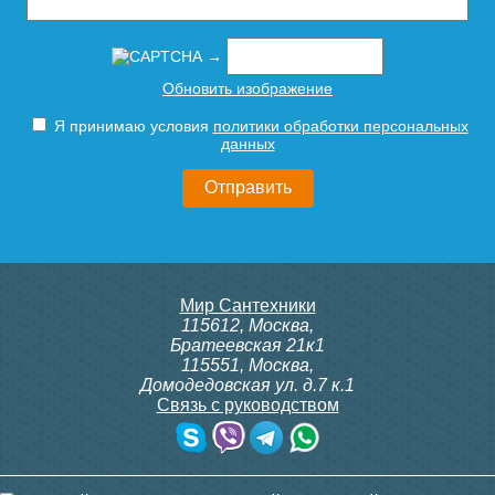
→
Тумба для комплекта
Тумба для комплекта
Обновить изображение
подвесная Style Line
напольная Style Line
Атлантика 70 Люкс Plus
Атлантика 70 Люкс Plus
Я принимаю условия
политики обработки персональных
антискрейч, белая
антискрейч, белая
данных
21 810
22 690
Подробнее
Подробнее
Мир Сантехники
115612
,
Москва
,
Братеевская 21к1
115551
,
Москва
,
Домодедовская ул. д.7 к.1
Связь с руководством
Тумба для комплекта
Тумба для комплекта
напольная Style Line
напольная Style Line
Атлантика 70 Люкс Plus,
Атлантика 70 Люкс Plus,