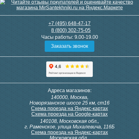
ясень перламутр
старое дерево
22 690
22 690
+7 (495) 648-47-17
8 (800) 302-75-05
Подробнее
Подробнее
Часы работы:
9.00-19.00
Заказать звонок
Тумба для комплекта
Тумба для комплекта
Адреса магазинов:
подвесная Style Line
подвесная Style Line
140000, Москва,
Даллас Леон 120 Люкс
Даллас Леон 120 Люкс
Новорязанское шоссе 25 км, ст16
PLUS, серая
PLUS, белая
Схема проезда на Яндекс-картах
Схема проезда на Google-картах
140108, Московская обл.,
17 390
17 390
г. Раменское, улица Михалевича, 116Б
Схема проезда на Яндекс-картах
Московская обл.,
Подробнее
Подробнее