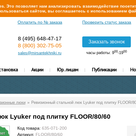
s. Это позволяет нам анализировать взаимодействие посетит
ользоваться сайтом, вы соглашаетесь с использованием фай
Оплатить по № заказа
Проверить статус заказа
8 (495) 648-47-17
Заказать звонок
8 (800) 302-75-05
00
00
часы работы: 9
-19
sales@mirsantekhniki.ru
становка
Акции
Юр. лицам
Публикации
Но
изионные люки
Ревизионный стальной люк Lyuker под плитку FLOOR/80
к Lyuker под плитку FLOOR/80/60
Код товара:
635-071-200
лет
Артикул:
FLOOR/80/60