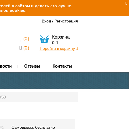
елей с сайтом и делать его лучше.
лов cookies.
Вход
/
Регистрация
Корзина
(
0
)
0
(
0
)
Перейти в корзину
вости
Отзывы
Контакты
/60
Самовывоз: бесплатно