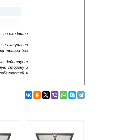
, не входящие
я и актуально
ки товара без
лиц действует
шую сторону и
собенностей и
димо заранее решить вопрос их
ому оборудованию для диагностики,
укция с идеально подогнанными
тнюю эксплуатацию. Изделие имеет