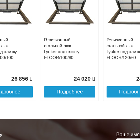
до подъезда
нный
Ревизионный
Ревизионный
 люк
стальной люк
стальной люк
од плитку
Lyuker под плитку
Lyuker под плитк
00/100
FLOOR/100/80
FLOOR/120/60
26 856
24 020
2
дробнее
Подробнее
Подробн
Ваше имя
?