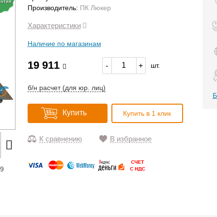
антия
Производитель:
ПК Люкер
Характеристики
Наличие по магазинам
19 911
-
+
шт.
б/н расчет (для юр. лиц)
Б
Купить
Купить в 1 клик
К сравнению
В избранное
19