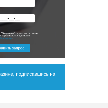
Ревизионный
стальной люк
у
Lyuker под плитку
FLOOR/80/80
 "Отправить", я даю согласие на
х персональных данных в
с
Условиями
.
8 810
21 994
ее
Подробнее
газине, подписавшись на