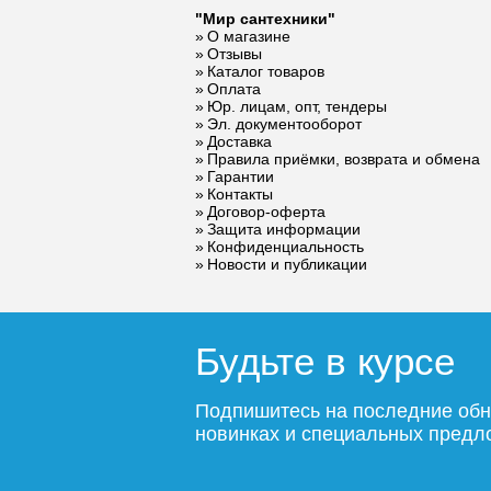
"Мир сантехники"
Ревизионный
Ревизио
О магазине
стальной люк
стальной
Отзывы
Lyuker под плитку
Lyuker п
Каталог товаров
FLOOR/90/70
FLOOR/9
Оплата
Юр. лицам, опт, тендеры
Эл. документооборот
Доставка
Правила приёмки, возврата и обмена
21 994
Гарантии
Контакты
Подробнее
По
Договор-оферта
Защита информации
Конфиденциальность
Новости и публикации
Будьте в курсе
Подпишитесь на последние обн
новинках и специальных пред