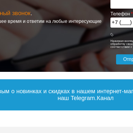
ный звонок
.
Телефон
ее время и ответим на любые интересующие
нный
Ревизионный
Ревизионный
 люк
стальной люк
стальной люк
од плитку
Lyuker под плитку
Lyuker под плитк
0/60
FLOOR/70/70
FLOOR/60/70
Нажимая кнопку
обработку свои
соответствии 
17 826
19 911
1
дробнее
Подробнее
Подробн
вым о новинках и скидках в нашем интернет-ма
наш Telegram.Канал