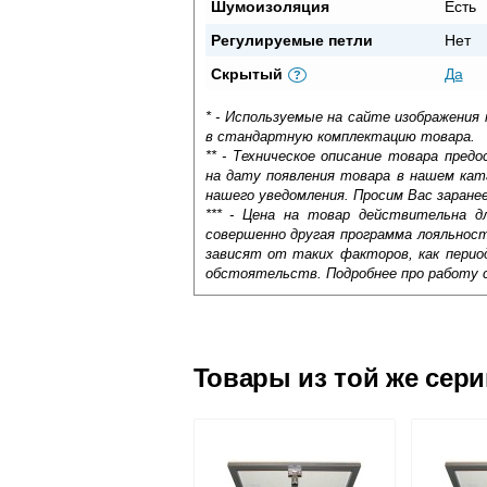
Шумоизоляция
Есть
Регулируемые петли
Нет
Скрытый
Да
?
* - Используемые на сайте изображения
в стандартную комплектацию товара.
** - Техническое описание товара пре
на дату появления товара в нашем кат
нашего уведомления. Просим Вас заране
*** - Цена на товар действительна д
совершенно другая программа лояльнос
зависят от таких факторов, как период
обстоятельств. Подробнее про работу 
При прокладке скрытых коммуникаций в
Самовывоз.
дальнейшего обслуживания и купить сп
ремонта или замены. Ревизионный стал
Оставьте отзыв
Доставка сантехники по Москве и Мос
Возможные способы оплаты:
элементами. Она устойчива к механиче
Товары из той же сер
хорошую пыле- и шумоизоляцию.
Наличный расчёт
Банковской картой на сайте в ре
Банковской картой при получении 
Интернет-деньгами (Yandex-деньги
Безналичный расчёт (возможно и