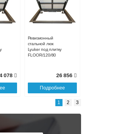
Подробнее об оплате
Ревизионный
стальной люк
у
Lyuker под плитку
FLOOR/120/80
4 078
26 856
ее
Подробнее
Подробнее о доставке
1
2
3