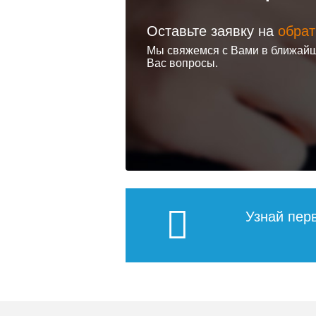
Оставьте заявку на
обрат
Мы свяжемся с Вами в ближайш
Ревизионный
Ревизио
Вас вопросы.
стальной люк
стальной
Lyuker под плитку
Lyuker п
FLOOR/50/50
FLOOR/6
15 395
Подробнее
По
Узнай пер