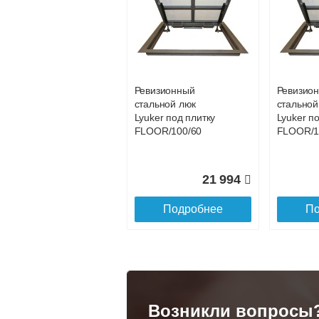
Подъем на этаж.
услуга платная
возможность
Ревизионный
Ревизио
стальной люк
стальной
Доставка в регионы России.
Lyuker под плитку
Lyuker п
FLOOR/100/60
FLOOR/1
21 994
Подробнее
По
Возникли вопросы