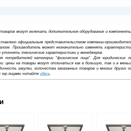
 товаров могут включать дополнительное оборудование и компоненты
доставлено официальным представительством компании-производител
алоге. Производитель может незначительно изменять характеристи
е уточнять технические характеристики у менеджеров.
ля потребителей категории "физические лица". Для юридических 
ти: цены на товары могут отличаться как в большую, так и в мень
ичность закупки, количества заказанных товаров и многих других о
с юр.лицами читайте
здесь
.
 жилых помещениях, на коммерческих или других объектах необхо
ециальные люки. Они обеспечат беспроблемный доступ к инженерн
ьной люк Lyuker под плитку FLOOR/80/60 — металлическая констр
ковской области
ским повреждениям, удобно монтируется и рассчитана на многоле
ии
жиме реального времени
товара как при доставке, так и самовывозом
, Web-money, Qiwi-кошельки и другие).
 с НДС)
подробнее...