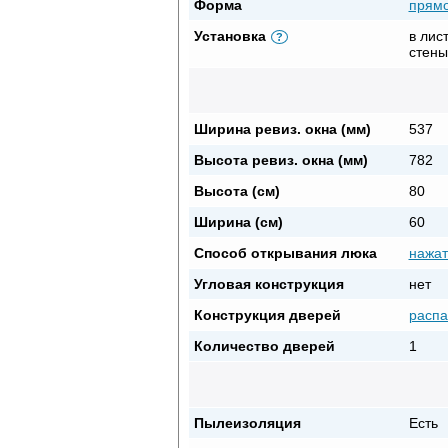
Форма
прямо
Установка
в лис
?
стены
Ширина ревиз. окна (мм)
537
Высота ревиз. окна (мм)
782
Высота (см)
80
Ширина (см)
60
Способ открывания люка
нажат
Угловая конструкция
нет
Конструкция дверей
расп
Количество дверей
1
Пылеизоляция
Есть