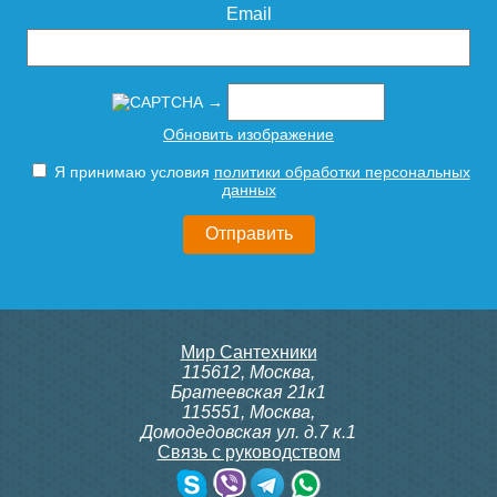
Email
→
Обновить изображение
Я принимаю условия
политики обработки персональных
Редуктор давления
данных
ROMMER PN25 вн/вн 1'' с
выходом под манометр
RVS-0008-000025
3 425
Мир Сантехники
Подробнее
115612
,
Москва
,
Братеевская 21к1
115551
,
Москва
,
Домодедовская ул. д.7 к.1
Связь с руководством