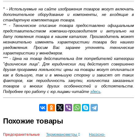
* - Используемые на сайте изображения товаров могут включать
дополнительное оборудование и компоненты, не входящие в
стандартную комплектацию товара.
** - Техническое описание товара предоставлено официальным
представительством компании-производителя и актуально на
дату появления товара в нашем каталоге. Производитель может
незначительно изменять характеристики товара без нашего
уведомления. Просим Вас заранее уточнять технические
характеристики у менеджеров.
*** - Цена на товар действительна для потребителей категории
"физические лица". Для юридических лиц действует совершенно
другая программа лояльности: цены на товары могут отличаться
как в большую, так и в меньшую сторону и зависят от таких
факторов, как периодичность закупки, количества заказанных
товаров и многих других особенностей и обстоятельств.
Подробнее про работу с юр.лицами читайте
здесь
.
Самовывоз.
Похожие товары
Оставьте отзыв
Возможные способы оплаты:
Предохранительные
Термоманометры
Насосно-