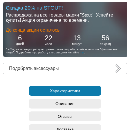
Скидка 20% на STOUT!
Распродажа на все товары марки "
Stout
". Успейте
купить! Акция ограничена по времени.
До конца акции осталось:
6
22
13
55
дней
часа
минут
секунд
* - Скидка по акции распространяется на потребителей категории "физические
лица". Подробнее про работу с юр.лицами читайте
тут
.
Подобрать аксессуары
Характеристики
Описание
Отзывы
Доставка