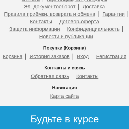
436
Эл. документооборот
Доставка
Подробнее
Правила приёмки, возврата и обмена
Гарантии
Контакты
Договор-оферта
Угольник Millennium 25-90°
Обводное колено
Защита информации
Конфиденциальность
Millennium Ф25 (короткое)
Новости и публикации
Покупки (Корзина)
Корзина
История заказов
Вход
Регистрация
13
30
Контакты и связь
Обратная связь
Контакты
Подробнее
Подробнее
Навигация
Карта сайта
Будьте в курсе
Муфта Millennium 25-3/4
Муфта Millennium 25-3/4
нар.рез.
вн.рез.