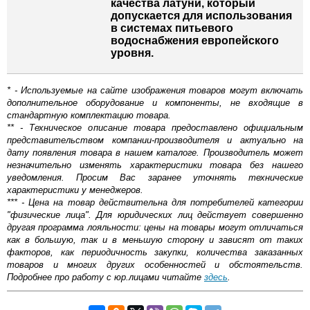
качества латуни, который
допускается для использования
в системах питьевого
водоснабжения европейского
уровня.
* - Используемые на сайте изображения товаров могут включать
дополнительное оборудование и компоненты, не входящие в
стандартную комплектацию товара.
** - Техническое описание товара предоставлено официальным
представительством компании-производителя и актуально на
дату появления товара в нашем каталоге. Производитель может
незначительно изменять характеристики товара без нашего
уведомления. Просим Вас заранее уточнять технические
характеристики у менеджеров.
*** - Цена на товар действительна для потребителей категории
"физические лица". Для юридических лиц действует совершенно
другая программа лояльности: цены на товары могут отличаться
как в большую, так и в меньшую сторону и зависят от таких
факторов, как периодичность закупки, количества заказанных
товаров и многих других особенностей и обстоятельств.
Подробнее про работу с юр.лицами читайте
здесь
.
Трубы и фитинги являются основными элементами
Самовывоз.