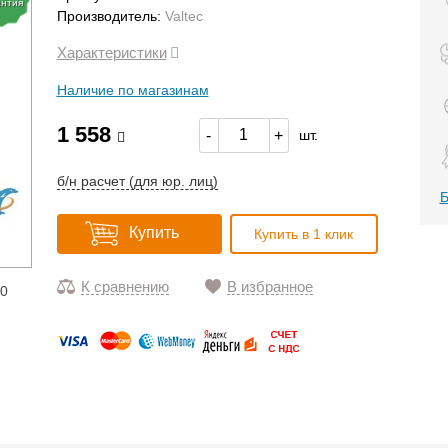
антия
Производитель:
Valtec
Характеристики
Наличие по магазинам
1 558
-
+
шт.
б/н расчет (для юр. лиц)
Б
Купить
Купить в 1 клик
К сравнению
В избранное
20