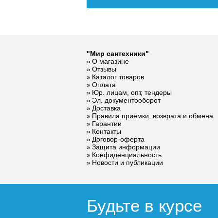
"Мир сантехники"
О магазине
Клапан
Предохр
Отзывы
предохранительный
клапан
Каталог товаров
Оплата
ROMMER для
для сист
Юр. лицам, опт, тендеры
отопления 2.5 бар
водосна
Эл. документооборот
1/2 x3/4 RVS-0001-
бар 1/2 
Доставка
002515
0003-00
Правила приёмки, возврата и обмена
Гарантии
436
Контакты
Договор-оферта
Защита информации
Подробнее
По
Конфиденциальность
Новости и публикации
Будьте в курсе