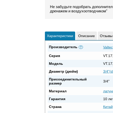
Не забудьте подобрать дополнител
дренажем и воздухоотводчиком"
Характеристики
Описание
Отзывы
Производитель
Valtec
?
Серия
VT.17
Модель
VT.17
Диаметр (дюйм)
3/4"(d
Присоединительный
3/4"
размер
Материал
латун
Гарантия
10 ле
Страна
Китай