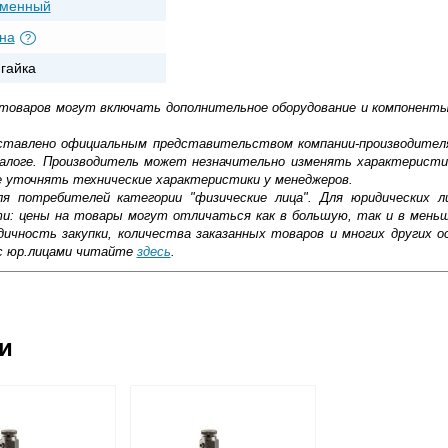
еменный
на
?
-гайка
 товаров могут включать дополнительное оборудование и компоненты
доставлено официальным представительством компании-производител
алоге. Производитель может незначительно изменять характеристи
е уточнять технические характеристики у менеджеров.
ля потребителей категории "физические лица". Для юридических 
ти: цены на товары могут отличаться как в большую, так и в мень
ичность закупки, количества заказанных товаров и многих других о
с юр.лицами читайте
здесь
.
ковской области
ии
жиме реального времени
товара как при доставке, так и самовывозом
, Web-money, Qiwi-кошельки и другие).
 с НДС)
подробнее...