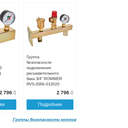
Группа
безопасности
3
подключения
)
расширительного
бака 3/4" ROMMER
RVS-0006-013020
3 бар
2 796
2 796
ее
Подробнее
Группы безопасности котлов