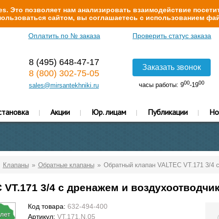
s. Это позволяет нам анализировать взаимодействие посетит
ользоваться сайтом, вы соглашаетесь с использованием фай
Оплатить по № заказа
Проверить статус заказа
8 (495) 648-47-17
Заказать звонок
8 (800) 302-75-05
00
00
часы работы: 9
-19
sales@mirsantekhniki.ru
становка
Акции
Юр. лицам
Публикации
Но
Клапаны
Обратные клапаны
Обратный клапан VALTEC VT.171 3/4 
VT.171 3/4 с дренажем и воздухоотводчи
Код товара:
632-494-400
 лет
Артикул:
VT.171.N.05