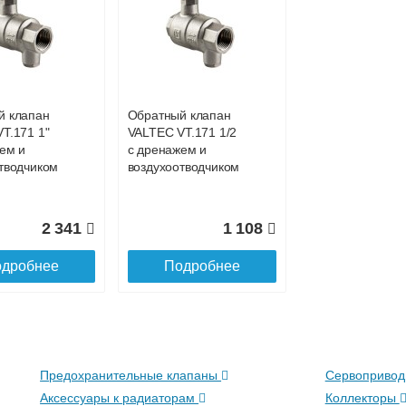
до подъезда
й клапан
Обратный клапан
T.171 1"
VALTEC VT.171 1/2
ем и
с дренажем и
тводчиком
воздухоотводчиком
2 341
1 108
дробнее
Подробнее
Предохранительные клапаны
Сервоприво
Аксессуары к радиаторам
Коллекторы