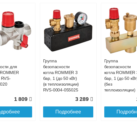
Группа
Группа
ости для
безопасности
безопасности
а ROMMER
котла ROMMER 3
котла ROMMER 
4 RVS-
бар, 1 (до 50 кВт)
бар, 1 (до 50 кВт
7020
(в теплоизоляции)
(без
RVS-0004-055025
теплоизоляции)
RVS-0004-01502
1 809
3 289
дробнее
Подробнее
Подробн