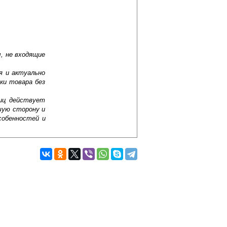
, не входящие
я и актуально
ки товара без
лиц действует
шую сторону и
собенностей и