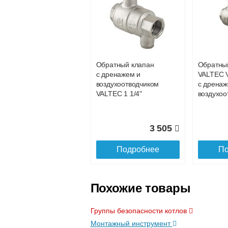
Подъем на этаж.
услуга платная
возможность
Обратный клапан
Обратны
с дренажем и
VALTEC V
Доставка в регионы России.
воздухоотводчиком
с дренаж
VALTEC 1 1/4"
воздухоо
3 505
Подробнее
По
Похожие товары
Группы безопасности котлов
Монтажный инструмент