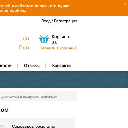
елей с сайтом и делать его лучше.
лов cookies.
Вход
/
Регистрация
Корзина
(
0
)
0
(
0
)
Перейти в корзину
вости
Отзывы
Контакты
с дренажем и воздухоотводчиком
ком
Самовывоз: бесплатно