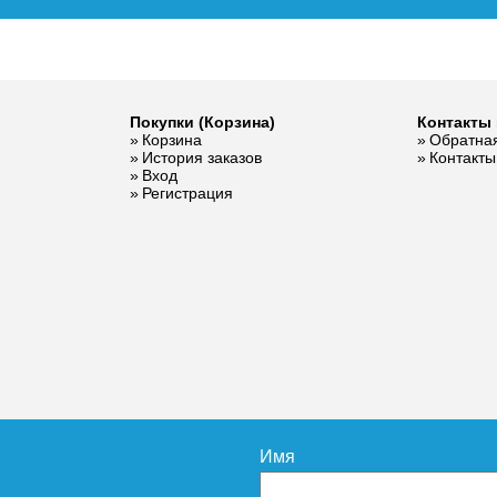
Покупки (Корзина)
Контакты 
Корзина
Обратная
анительный
История заказов
Контакты
 ROMMER
Вход
Регистрация
ем
бжения 6
х3/4 RVS-
6015
436
дробнее
Имя