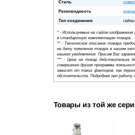
Стиль
совр
Разновидность
клапа
Тип соединения
гайка
* - Используемые на сайте изображения
в стандартную комплектацию товара.
** - Техническое описание товара пре
на дату появления товара в нашем кат
нашего уведомления. Просим Вас заране
*** - Цена на товар действительна д
совершенно другая программа лояльнос
зависят от таких факторов, как период
обстоятельств. Подробнее про работу 
Самовывоз.
Оставьте отзыв
Доставка сантехники по Москве и Мос
Возможные способы оплаты:
Товары из той же сер
Наличный расчёт
Банковской картой на сайте в ре
Банковской картой при получении 
Интернет-деньгами (Yandex-деньги
Безналичный расчёт (возможно и