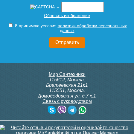
→
Обновить изображение
Я принимаю условия
политики обработки персональных
Угольник Millennium 25-90°
Угольник Millennium 32-90°
данных
13
25
Мир Сантехники
Подробнее
Подробнее
115612
,
Москва
,
Братеевская 21к1
115551
,
Москва
,
Домодедовская ул. д.7 к.1
Связь с руководством
Обводное колено
Тройник переходной
Millennium Ф20 (короткое)
Millennium 25х20х25