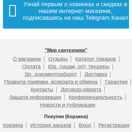
Узнай первым о новинках и скидках в
армированная Millennium
армированная Millennium
(стекловолокно) PN 25
(стекловолокно) PN 25
нашем интернет-магазине,
20х3,5
25х4,2
подписавшись на наш Telegram.Канал
Предохранительный клапан
ROMMER для систем
71
104
водоснабжения 6 бар 1/2
х3/4 RVS-0003-006015
Подробнее
Подробнее
"Мир сантехники"
О магазине
Отзывы
Каталог товаров
436
Оплата
Юр. лицам, опт, тендеры
Эл. документооборот
Доставка
Подробнее
Правила приёмки, возврата и обмена
Гарантии
Контакты
Договор-оферта
Труба полипропиленовая
Крепление Millennium Ф25
Защита информации
Конфиденциальность
армированная Millennium
Новости и публикации
(стекловолокно) PN 25
32х5,4
Покупки (Корзина)
Корзина
История заказов
Вход
Регистрация