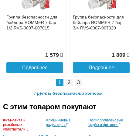
Подробнее
Подробнее
Группа безопасности для
Группа безопасности для
бойлера ROMMER 7 бар
бойлера ROMMER 7 бар
Доставка в регионы России.
1/2 RVS-0007-007015
3/4 RVS-0007-007020
1 579
1 809
Фильтр косой VALTEC
VT.192 1/2
Подробнее
Подробнее
1
2
3
Группы безопасности котлов
388
Подробнее о доставке
C этим товаром покупают
Подробнее
Группа безопасности котла
Группа безопасности котла
ФУМ-лента и
Алюминиевые
Полипропиленовые
ROMMER 3 бар, 1 (до 50
ROMMER 3 бар, 1 (до 50
резьбовые
радиаторы
трубы и фитинги
кВт) (в теплоизоляции)
кВт) (без теплоизоляции)
уплотнители
Клапан предохранительный
Сервопривод ROMMER
Пресс-инструмент
Концовка для монтажной
Коллектор из нержавеющей
Предохранительный клапан
Узел нижнего подключения
Коллектор из нержавеющей
RVS-0004-055025
RVS-0004-01502