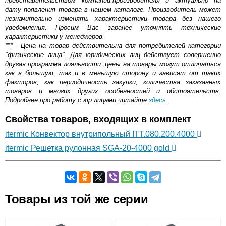
представительством компании-производителя и актуально на
дату появления товара в нашем каталоге. Производитель может
незначительно изменять характеристики товара без нашего
уведомления. Просим Вас заранее уточнять технические
характеристики у менеджеров.
*** - Цена на товар действительна для потребителей категории
"физические лица". Для юридических лиц действует совершенно
другая программа лояльности: цены на товары могут отличаться
как в большую, так и в меньшую сторону и зависят от таких
факторов, как периодичность закупки, количества заказанных
товаров и многих других особенностей и обстоятельств.
Подробнее про работу с юр.лицами читайте
здесь
.
Свойства товаров, входящих в комплект
itermic Конвектор внутрипольный ITT.080.200.4000
itermic Решетка рулонная SGA-20-4000 gold
Самовывоз.
Товары из той же серии
Оставьте отзыв
Возможные способы оплаты: