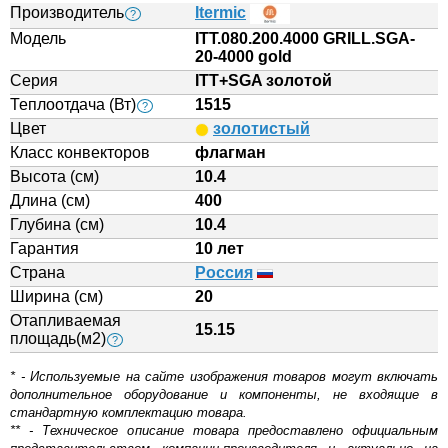
Производитель
Itermic
?
Модель
ITT.080.200.4000 GRILL.SGA-
20-4000 gold
Серия
ITT+SGA золотой
Теплоотдача (Вт)
1515
?
Цвет
золотистый
Класс конвекторов
флагман
Высота (см)
10.4
Длина (см)
400
Глубина (см)
10.4
Гарантия
10 лет
Страна
Россия
Ширина (см)
20
Отапливаемая
15.15
площадь(м2)
?
* - Используемые на сайте изображения товаров могут включать
дополнительное оборудование и компоненты, не входящие в
стандартную комплектацию товара.
** - Техническое описание товара предоставлено официальным