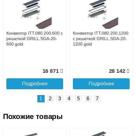
Доставка сантехники по Москве и Московской области
Наличный расчёт
Банковской картой на сайте в режиме реального
времени
Банковской картой при получении товара как при
доставке, так и самовывозом
Интернет-деньгами (Yandex-деньги, Web-money,
Конвектор ITT.080.200.600 с
Конвектор ITT.080.200.1200
Qiwi-кошельки и другие).
решеткой GRILL.SGA-20-
с решеткой GRILL.SGA-20-
Безналичный расчёт (возможно и с НДС)
600 gold
1200 gold
подробнее...
Подробнее об оплате
16 871
28 142
Подробнее
Подробнее
1
2
3
4
5
6
7
Похожие товары
Подъем на этаж.
Конвектор ITT.080.200.1300
Конвектор ITT.080.200.1000