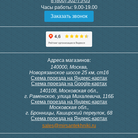
8 (800) 302-75-05
Подробнее
Подробнее
Часы работы:
9.00-19.00
Заказать звонок
Конвектор ITT.080.200.1300
Конвектор ITT.080.200.1000
с решеткой GRILL.SGW-20-
с решеткой GRILL.SGW-20-
1300 венге
1000 венге
35 326
28 391
Контроллер Siemens RDF
Комплект подключения
Адреса магазинов:
300, 230В (врезной - квадр.
конвектора прямой itermic
140000, Москва,
коробка)
ITFS
Подробнее
Подробнее
Новорязанское шоссе 25 км, ст16
Схема проезда на Яндекс-картах
Схема проезда на Google-картах
140108, Московская обл.,
9 700
5 150
г. Раменское, улица Михалевича, 116Б
Схема проезда на Яндекс-картах
Московская обл.,
Подробнее
Подробнее
г. Бронницы, Каширский переулок, 68
Схема проезда на Яндекс-картах
Конвектор ITT.080.200.1000
Конвектор ITT.080.200.900 с
sales@mirsantekhniki.ru
с решеткой GRILL.SGW-20-
решеткой GRILL.SGA-20-
1000 орех
900 natural