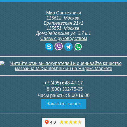
Подробнее
Подробнее
itermic Конвектор
itermic Конвектор
Мир Сантехники
настенный
настенный
115612
,
Москва
,
ITW.600.100.1800
ITW.600.100.2000
Братеевская 21к1
115551
,
Москва
,
Домодедовская ул. д.7 к.1
Связь с руководством
50 126
54 454
Клапан радиаторный
Клапан радиаторный
Siemens ADN 15, прямой
Siemens VDN 115, прямой
1/2"
1/2"
Подробнее
Подробнее
3 150
3 300
+7 (495) 648-47-17
8 (800) 302-75-05
Подробнее
Подробнее
Часы работы:
9.00-19.00
Заказать звонок
itermic Конвектор
itermic Конвектор
настенный
настенный
ITW.600.100.2200
ITW.600.100.2400