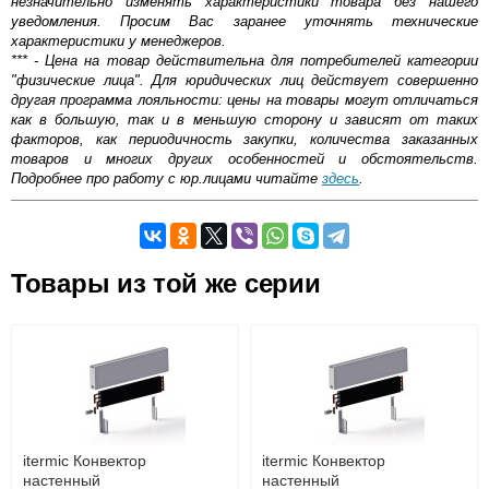
незначительно изменять характеристики товара без нашего
уведомления. Просим Вас заранее уточнять технические
характеристики у менеджеров.
*** - Цена на товар действительна для потребителей категории
"физические лица". Для юридических лиц действует совершенно
другая программа лояльности: цены на товары могут отличаться
как в большую, так и в меньшую сторону и зависят от таких
факторов, как периодичность закупки, количества заказанных
товаров и многих других особенностей и обстоятельств.
Подробнее про работу с юр.лицами читайте
здесь
.
Самовывоз.
Оставьте отзыв
Товары из той же серии
Возможные способы оплаты:
Доставка сантехники по Москве и Московской области
Наличный расчёт
Банковской картой на сайте в режиме реального
времени
Банковской картой при получении товара как при
доставке, так и самовывозом
Интернет-деньгами (Yandex-деньги, Web-money,
itermic Конвектор
itermic Конвектор
Qiwi-кошельки и другие).
настенный
настенный