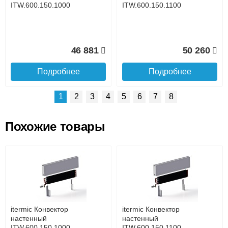
Безналичный расчёт (возможно и с НДС)
ITW.600.150.1000
ITW.600.150.1100
подробнее...
Подробнее об оплате
46 881
50 260
Подробнее
Подробнее
1
2
3
4
5
6
7
8
Похожие товары
Подъем на этаж.
itermic Конвектор
itermic Конвектор
настенный
настенный
ITW.600.150.1200
ITW.600.150.1300
до подъезда
услуга платная
возможность
itermic Конвектор
itermic Конвектор
53 641
57 120
настенный
настенный
ITW.600.150.1000
ITW.600.150.1100