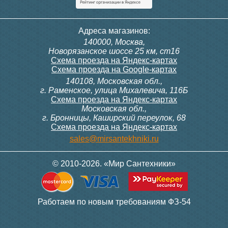
58 855
63 538
Контроллер Siemens RDG
Контроллер Siemens RDF
Адреса магазинов:
100T, 230В (накладной,
300, 230В (врезной - квадр.
140000, Москва,
расписание, упр.с пульта)
коробка)
Подробнее
Подробнее
Новорязанское шоссе 25 км, ст16
Схема проезда на Яндекс-картах
Схема проезда на Google-картах
140108, Московская обл.,
28 000
9 700
г. Раменское, улица Михалевича, 116Б
Схема проезда на Яндекс-картах
Московская обл.,
Подробнее
Подробнее
г. Бронницы, Каширский переулок, 68
Схема проезда на Яндекс-картах
itermic Конвектор
itermic Конвектор
sales@mirsantekhniki.ru
настенный
настенный
ITW.600.100.2600
ITW.600.100.2800
© 2010-2026. «Мир Сантехники»
67 937
72 748
Контроллер Siemens RAB
Модуль-адаптер itermic
Работаем по новым требованиям ФЗ-54
11, 230В (механ.)
ITTB на DIN рейку
Подробнее
Подробнее