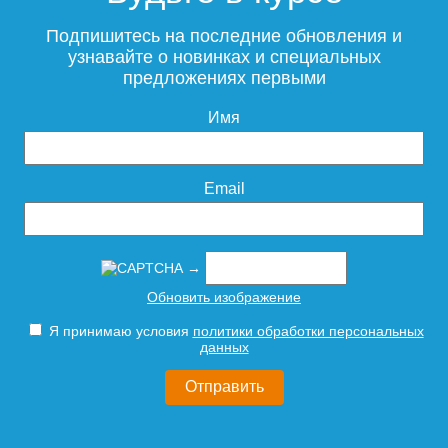
Подпишитесь на последние обновления и
itermic Конвектор
узнавайте о новинках и специальных
настенный
предложениях первыми
5 150
3 950
ITW.600.100.1800
Имя
Подробнее
Подробнее
itermic Конвектор
itermic Конвектор
50 126
настенный
настенный
Email
ITW.600.150.2800
ITW.600.150.3000
Подробнее
→
109 330
116 187
Контроллер Siemens RDF
ИК пульт управления
Обновить изображение
310.2/MM, 230В (врезной)
Siemens IRA 211
Подробнее
Подробнее
Я принимаю условия
политики обработки персональных
данных
9 300
3 600