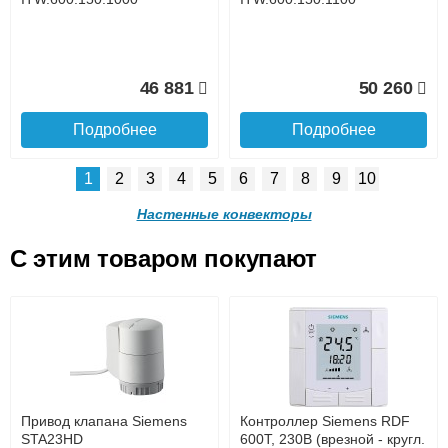
Подробнее
Подробнее
Доставка в регионы России.
46 881
50 260
Подробнее
Подробнее
1
2
3
4
5
6
7
8
9
10
itermic Конвектор
itermic Конвектор
настенный
настенный
Настенные конвекторы
ITW.600.150.1400
ITW.600.150.1500
C этим товаром покупают
itermic Конвектор
itermic Конвектор
60 500
63 879
настенный
настенный
Подробнее о доставке
ITW.600.150.1200
ITW.600.150.1300
Подробнее
Подробнее
53 641
57 120
Привод клапана Siemens
Контроллер Siemens RDF
STA23HD
600Т, 230В (врезной - кругл.