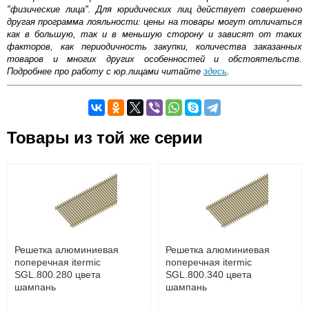
"физические лица". Для юридических лиц действует совершенно
другая программа лояльности: цены на товары могут отличаться
как в большую, так и в меньшую сторону и зависят от таких
факторов, как периодичность закупки, количества заказанных
товаров и многих других особенностей и обстоятельств.
Подробнее про работу с юр.лицами читайте
здесь
.
Самовывоз.
Товары из той же серии
Оставьте отзыв
Возможные способы оплаты:
Доставка сантехники по Москве и Московской области
Наличный расчёт
Банковской картой на сайте в режиме реального
времени
Банковской картой при получении товара как при
доставке, так и самовывозом
Интернет-деньгами (Yandex-деньги, Web-money,
Решетка алюминиевая
Решетка алюминиевая
Qiwi-кошельки и другие).
поперечная itermic
поперечная itermic
Безналичный расчёт (возможно и с НДС)
SGL.800.280 цвета
SGL.800.340 цвета
подробнее...
шампань
шампань
Подробнее об оплате