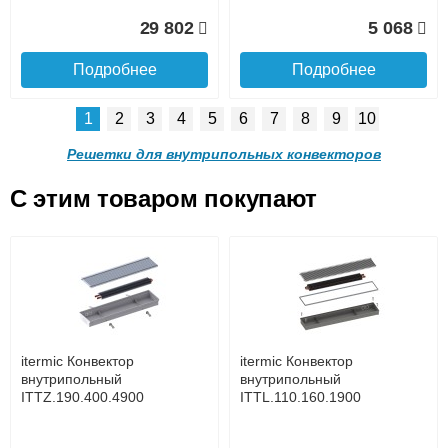
Доставка в регионы России.
29 802
5 068
Подробнее
Подробнее
1
2
3
4
5
6
7
8
9
10
Решетка алюминиевая
Решетка алюминиевая
поперечная itermic
поперечная itermic
Решетки для внутрипольных конвекторов
SGL.900.220 цвета
SGL.900.280 цвета
шампань
шампань
C этим товаром покупают
Решетка алюминиевая
Решетка алюминиевая
4 910
5 702
поперечная itermic
поперечная itermic
Подробнее о доставке
SGL.800.340 цвета
SGL.800.400 цвета
шампань
шампань
Подробнее
Подробнее
5 876
7 332
itermic Конвектор
itermic Конвектор
внутрипольный
внутрипольный
ITTZ.190.400.4900
ITTL.110.160.1900
Подробнее
Подробнее