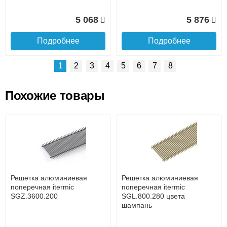
5 068
5 876
Подробнее
Подробнее
1
2
3
4
5
6
7
8
Похожие товары
Подъем на этаж.
Решетка алюминиевая
Решетка алюминиевая
поперечная itermic
поперечная itermic
SGL.800.400 цвета
SGL.900.160 цвета
до подъезда
шампань
шампань
услуга платная
возможность
Решетка алюминиевая
Решетка алюминиевая
7 332
3 913
поперечная itermic
поперечная itermic
SGZ.3600.200
SGL.800.280 цвета
шампань
Подробнее
Подробнее