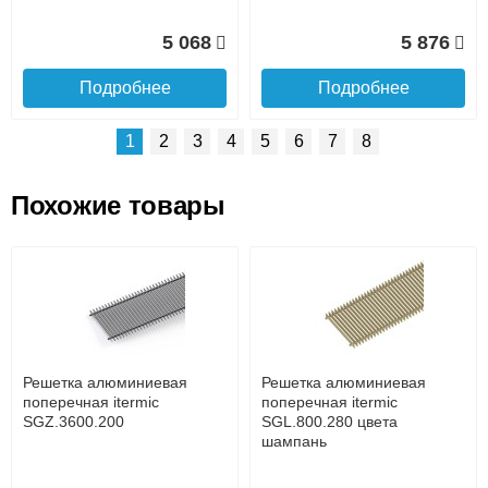
5 068
5 876
Подробнее
Подробнее
1
2
3
4
5
6
7
8
Похожие товары
Подъем на этаж.
Решетка алюминиевая
Решетка алюминиевая
поперечная itermic
поперечная itermic
SGL.800.400 цвета
SGL.900.160 цвета
до подъезда
шампань
шампань
услуга платная
возможность
Решетка алюминиевая
Решетка алюминиевая
7 332
3 913
поперечная itermic
поперечная itermic
SGZ.3600.200
SGL.800.280 цвета
шампань
Подробнее
Подробнее