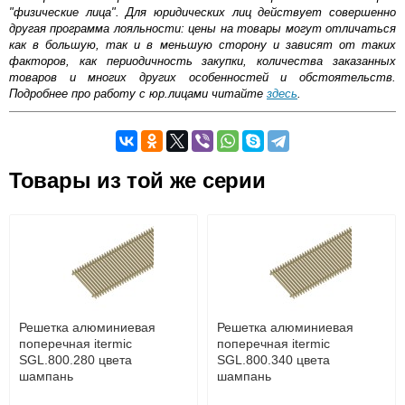
"физические лица". Для юридических лиц действует совершенно
другая программа лояльности: цены на товары могут отличаться
как в большую, так и в меньшую сторону и зависят от таких
факторов, как периодичность закупки, количества заказанных
товаров и многих других особенностей и обстоятельств.
Подробнее про работу с юр.лицами читайте
здесь
.
Самовывоз.
Товары из той же серии
Оставьте отзыв
Возможные способы оплаты:
Доставка сантехники по Москве и Московской области
Наличный расчёт
Банковской картой на сайте в режиме реального
времени
Банковской картой при получении товара как при
доставке, так и самовывозом
Интернет-деньгами (Yandex-деньги, Web-money,
Решетка алюминиевая
Решетка алюминиевая
Qiwi-кошельки и другие).
поперечная itermic
поперечная itermic
Безналичный расчёт (возможно и с НДС)
SGL.800.280 цвета
SGL.800.340 цвета
подробнее...
шампань
шампань
Подробнее об оплате