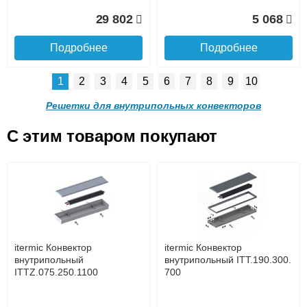
Доставка в регионы России.
29 802
5 068
Подробнее
Подробнее
1
2
3
4
5
6
7
8
9
10
Решетка алюминиевая
Решетка алюминиевая
поперечная itermic
поперечная itermic
Решетки для внутрипольных конвекторов
SGL.900.220 цвета
SGL.900.280 цвета
шампань
шампань
C этим товаром покупают
Решетка алюминиевая
Решетка алюминиевая
4 910
5 702
поперечная itermic
поперечная itermic
Подробнее о доставке
SGL.800.340 цвета
SGL.800.400 цвета
шампань
шампань
Подробнее
Подробнее
5 876
7 332
itermic Конвектор
itermic Конвектор
внутрипольный
внутрипольный ITT.190.300.
ITTZ.075.250.1100
700
Подробнее
Подробнее