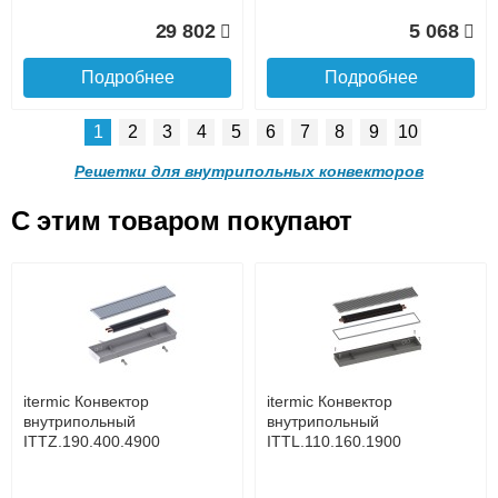
Доставка в регионы России.
29 802
5 068
Подробнее
Подробнее
1
2
3
4
5
6
7
8
9
10
Решетка алюминиевая
Решетка алюминиевая
поперечная itermic
поперечная itermic
Решетки для внутрипольных конвекторов
SGL.900.220 цвета
SGL.900.280 цвета
шампань
шампань
C этим товаром покупают
Решетка алюминиевая
Решетка алюминиевая
4 910
5 702
поперечная itermic
поперечная itermic
Подробнее о доставке
SGL.800.340 цвета
SGL.800.400 цвета
шампань
шампань
Подробнее
Подробнее
5 876
7 332
itermic Конвектор
itermic Конвектор
внутрипольный
внутрипольный
ITTZ.190.400.4900
ITTL.110.160.1900
Подробнее
Подробнее