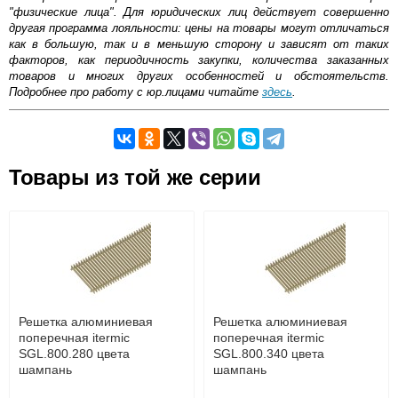
"физические лица". Для юридических лиц действует совершенно
другая программа лояльности: цены на товары могут отличаться
как в большую, так и в меньшую сторону и зависят от таких
факторов, как периодичность закупки, количества заказанных
товаров и многих других особенностей и обстоятельств.
Подробнее про работу с юр.лицами читайте
здесь
.
Самовывоз.
Товары из той же серии
Оставьте отзыв
Возможные способы оплаты:
Доставка сантехники по Москве и Московской области
Наличный расчёт
Банковской картой на сайте в режиме реального
времени
Банковской картой при получении товара как при
доставке, так и самовывозом
Интернет-деньгами (Yandex-деньги, Web-money,
Решетка алюминиевая
Решетка алюминиевая
Qiwi-кошельки и другие).
поперечная itermic
поперечная itermic
Безналичный расчёт (возможно и с НДС)
SGL.800.280 цвета
SGL.800.340 цвета
подробнее...
шампань
шампань
Подробнее об оплате