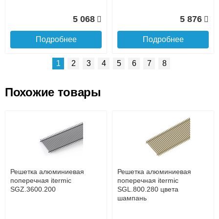
5 068
5 876
Подробнее
Подробнее
1
2
3
4
5
6
7
8
Похожие товары
Подъем на этаж.
Решетка алюминиевая
Решетка алюминиевая
поперечная itermic
поперечная itermic
SGL.800.400 цвета
SGL.900.160 цвета
до подъезда
шампань
шампань
услуга платная
возможность
Решетка алюминиевая
Решетка алюминиевая
7 332
3 913
поперечная itermic
поперечная itermic
SGZ.3600.200
SGL.800.280 цвета
шампань
Подробнее
Подробнее