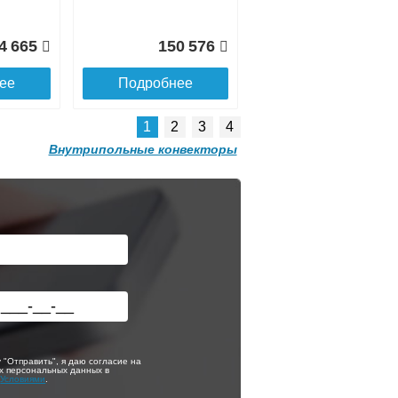
4 665
150 576
ее
Подробнее
1
2
3
4
Внутрипольные конвекторы
Решетка
алюминиевая
mic
поперечная itermic
та
SGL.700.340 цвета
шампань
р
itermic Конвектор
4 451
5 149
внутрипольный
0
ITTZ.140.250.1900
ее
Подробнее
 "Отправить", я даю согласие на
х персональных данных в
с
Условиями
.
3 228
22 050