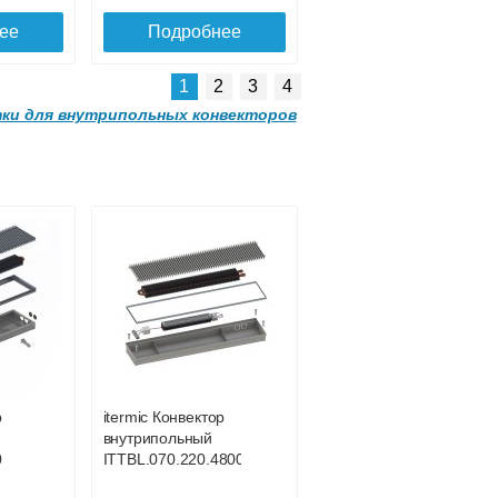
ее
Подробнее
1
2
3
4
ки для внутрипольных конвекторов
Решетка
алюминиевая
mic
поперечная itermic
та
SGL.700.400 цвета
шампань
Решетка
алюминиевая
5 149
6 420
mic
поперечная itermic
та
SGL.600.340 цвета
ее
Подробнее
шампань
р
itermic Конвектор
8 246
4 419
внутрипольный
0
ITTBL.070.220.4800
ее
Подробнее