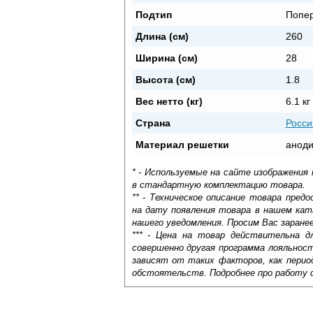
Подтип
Попе
Длина (см)
260
Ширина (см)
28
Высота (см)
1.8
Вес нетто (кг)
6.1 кг
Страна
Росси
Материал решетки
aнод
* - Используемые на сайте изображения
в стандартную комплектацию товара.
** - Техническое описание товара пре
на дату появления товара в нашем кат
нашего уведомления. Просим Вас заране
*** - Цена на товар действительна д
совершенно другая программа лояльнос
зависят от таких факторов, как период
обстоятельств. Подробнее про работу 
Самовывоз.