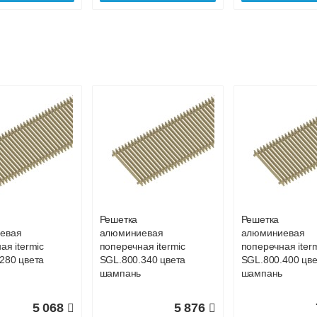
Решетка
Решетка
евая
алюминиевая
алюминиевая
ая itermic
поперечная itermic
поперечная iter
340 цвета
SGL.900.400 цвета
SGL.600.340 цве
шампань
шампань
Решетка
Решетка
евая
алюминиевая
алюминиевая
6 605
8 246
ая itermic
поперечная itermic
поперечная iter
280 цвета
SGL.800.340 цвета
SGL.800.400 цве
дробнее
Подробнее
Подробн
шампань
шампань
5 068
5 876