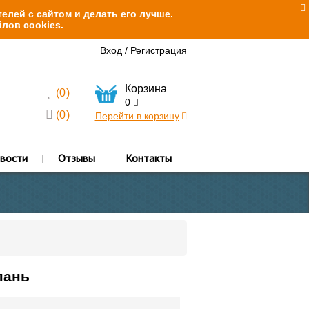
елей с сайтом и делать его лучше.
лов cookies.
Вход
/
Регистрация
Корзина
(
0
)
0
(
0
)
Перейти в корзину
вости
Отзывы
Контакты
пань