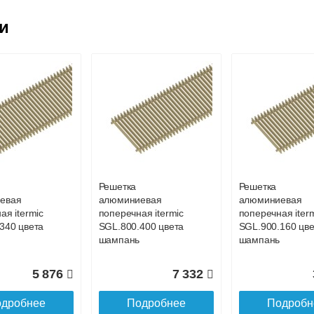
ковской области
ии
жиме реального времени
товара как при доставке, так и самовывозом
, Web-money, Qiwi-кошельки и другие).
 с НДС)
подробнее...
до подъезда
Решетка
Решетка
евая
алюминиевая
алюминиевая
ая itermic
поперечная itermic
поперечная iter
340 цвета
SGL.800.400 цвета
SGL.900.160 цве
шампань
шампань
5 876
7 332
дробнее
Подробнее
Подробн