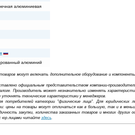
речная алюминиевая
я
ированный алюминий
 товаров могут включать дополнительное оборудование и компоненты
доставлено официальным представительством компании-производител
алоге. Производитель может незначительно изменять характеристи
е уточнять технические характеристики у менеджеров.
ля потребителей категории "физические лица". Для юридических 
ти: цены на товары могут отличаться как в большую, так и в мень
ичность закупки, количества заказанных товаров и многих других о
с юр.лицами читайте
здесь
.