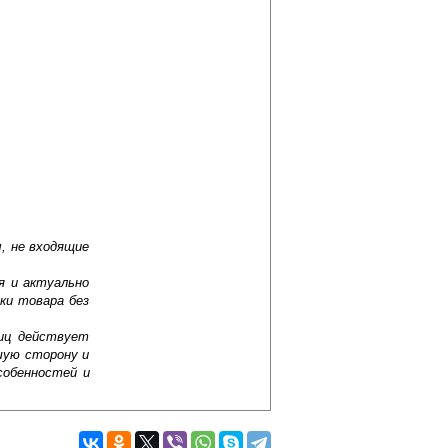
, не входящие
я и актуально
ки товара без
лиц действует
шую сторону и
собенностей и