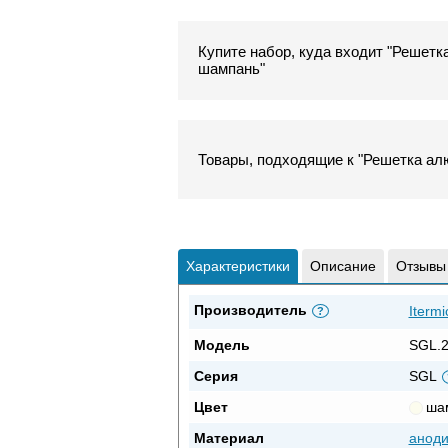
Купите набор, куда входит "Решетк
шампань"
Товары, подходящие к "Решетка алю
Характеристики
Описание
Отзывы
Производитель
Itermi
?
Модель
SGL.2
Серия
SGL
Цвет
ша
Материал
анод