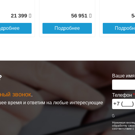
21 399
56 951
5
дробнее
Подробнее
Подробн
Решетка
Решетка
евая
алюминиевая
алюминиевая
ая itermic
поперечная itermic
поперечная iter
Ваше имя
?
160 цвета
SGL.700.220 цвета
SGL.700.280 цве
шампань
шампань
ный звонок
.
Телефон
онвектор
itermic Конвектор
itermic Конвекто
3 042
3 817
ее время и ответим на любые интересующие
ольный
внутрипольный
внутрипольный
.280. 800
ITT.090.300.3200
ITT.190.250.110
дробнее
Подробнее
Подробн
Нажимая кнопку
обработку свои
соответствии 
21 498
62 477
2