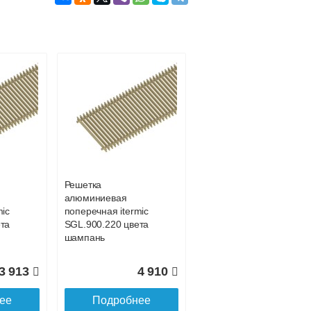
Подробнее об оплате
Решетка
алюминиевая
mic
поперечная itermic
та
SGL.900.220 цвета
шампань
3 913
4 910
ее
Подробнее
Подробнее о доставке