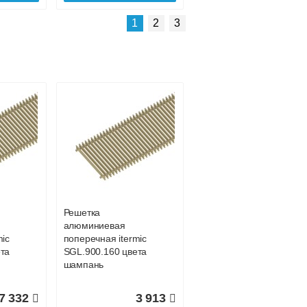
1
2
3
Решетка
алюминиевая
mic
поперечная itermic
та
SGL.600.400 цвета
шампань
Решетка
алюминиевая
4 419
5 505
mic
поперечная itermic
та
SGL.900.160 цвета
ее
Подробнее
шампань
7 332
3 913