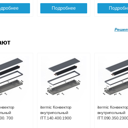
дробнее
Подробнее
Подробн
Решет
ают
Решетка
Решетка
евая
алюминиевая
алюминиевая
ая itermic
поперечная itermic
поперечная iter
220 цвета
SGL.700.280 цвета
SGL.700.340 цве
шампань
шампань
Решетка
Решетка
евая
алюминиевая
алюминиевая
3 817
4 451
ая itermic
поперечная itermic
поперечная iter
280 цвета
SGL.900.340 цвета
SGL.900.400 цве
дробнее
Подробнее
Подробн
шампань
шампань
онвектор
itermic Конвектор
itermic Конвекто
5 702
6 605
ольный
внутрипольный
внутрипольный
00. 700
ITT.140.400.1900
ITT.090.350.230
дробнее
Подробнее
Подробн