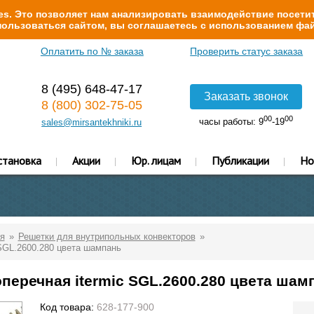
s. Это позволяет нам анализировать взаимодействие посетит
ользоваться сайтом, вы соглашаетесь с использованием фай
Оплатить по № заказа
Проверить статус заказа
8 (495) 648-47-17
Заказать звонок
8 (800) 302-75-05
00
00
часы работы: 9
-19
sales@mirsantekhniki.ru
становка
Акции
Юр. лицам
Публикации
Но
я
Решетки для внутрипольных конвекторов
SGL.2600.280 цвета шампань
еречная itermic SGL.2600.280 цвета шам
Код товара:
628-177-900