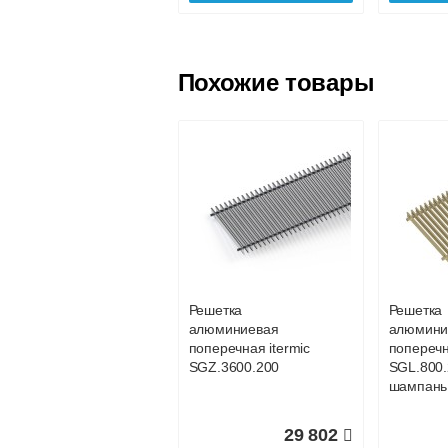
Похожие товары
Решетка
Решетка
алюминиевая
алюмини
поперечная itermic
поперечн
SGL.900.280 цвета
SGL.900.
шампань
шампань
Решетка
Решетка
алюминиевая
алюмини
5 702
поперечная itermic
поперечн
SGZ.3600.200
SGL.800.
Подробнее
По
шампань
29 802