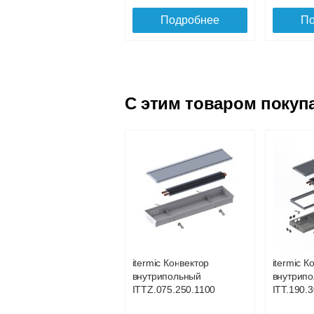
Подробнее
По
C этим товаром покуп
Решетка
Решетка
алюминиевая
алюмини
поперечная itermic
поперечн
SGL.700.160 цвета
SGL.700.
шампань
шампань
Решетка
Решетка
алюминиевая
алюмини
3 042
поперечная itermic
поперечн
SGL.900.220 цвета
SGL.900.
Подробнее
По
шампань
шампань
itermic Конвектор
itermic К
4 910
внутрипольный
внутрип
ITTZ.075.250.1100
ITT.190.3
Подробнее
По