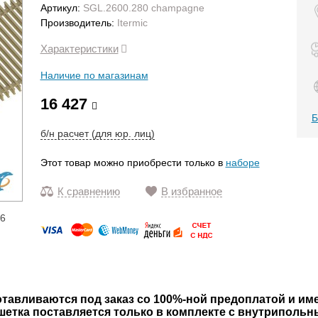
Артикул:
SGL.2600.280 champagne
Производитель:
Itermic
Характеристики
Наличие по магазинам
16 427
Б
б/н расчет (для юр. лиц)
Этот товар можно приобрести только в
наборе
К сравнению
В избранное
16
тавливаются под заказ со 100%-ной предоплатой и им
шетка поставляется только в комплекте с внутриполь