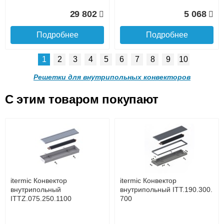
Доставка в регионы России.
29 802
5 068
Подробнее
Подробнее
1
2
3
4
5
6
7
8
9
10
Решетка алюминиевая
Решетка алюминиевая
поперечная itermic
поперечная itermic
Решетки для внутрипольных конвекторов
SGL.900.220 цвета
SGL.900.280 цвета
шампань
шампань
C этим товаром покупают
Решетка алюминиевая
Решетка алюминиевая
4 910
5 702
поперечная itermic
поперечная itermic
Подробнее о доставке
SGL.800.340 цвета
SGL.800.400 цвета
шампань
шампань
Подробнее
Подробнее
5 876
7 332
itermic Конвектор
itermic Конвектор
внутрипольный
внутрипольный ITT.190.300.
ITTZ.075.250.1100
700
Подробнее
Подробнее