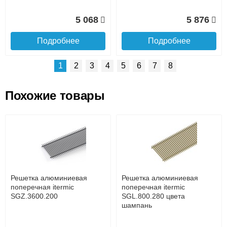
5 068
5 876
Подробнее
Подробнее
1
2
3
4
5
6
7
8
Похожие товары
Подъем на этаж.
Решетка алюминиевая
Решетка алюминиевая
поперечная itermic
поперечная itermic
SGL.800.400 цвета
SGL.900.160 цвета
до подъезда
шампань
шампань
услуга платная
возможность
Решетка алюминиевая
Решетка алюминиевая
7 332
3 913
поперечная itermic
поперечная itermic
SGZ.3600.200
SGL.800.280 цвета
шампань
Подробнее
Подробнее