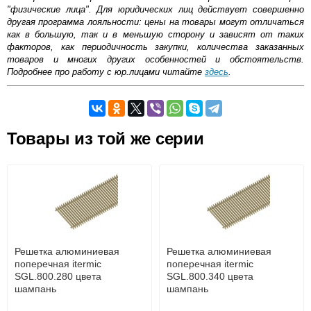
"физические лица". Для юридических лиц действует совершенно
другая программа лояльности: цены на товары могут отличаться
как в большую, так и в меньшую сторону и зависят от таких
факторов, как периодичность закупки, количества заказанных
товаров и многих других особенностей и обстоятельств.
Подробнее про работу с юр.лицами читайте
здесь
.
Самовывоз.
Товары из той же серии
Оставьте отзыв
Возможные способы оплаты:
Доставка сантехники по Москве и Московской области
Наличный расчёт
Банковской картой на сайте в режиме реального
времени
Банковской картой при получении товара как при
доставке, так и самовывозом
Интернет-деньгами (Yandex-деньги, Web-money,
Решетка алюминиевая
Решетка алюминиевая
Qiwi-кошельки и другие).
поперечная itermic
поперечная itermic
Безналичный расчёт (возможно и с НДС)
SGL.800.280 цвета
SGL.800.340 цвета
подробнее...
шампань
шампань
Подробнее об оплате