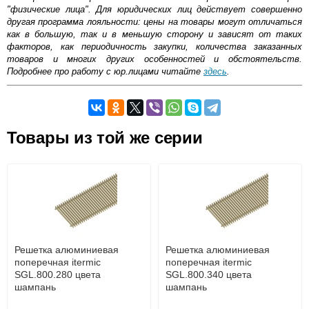
"физические лица". Для юридических лиц действует совершенно
другая программа лояльности: цены на товары могут отличаться
как в большую, так и в меньшую сторону и зависят от таких
факторов, как периодичность закупки, количества заказанных
товаров и многих других особенностей и обстоятельств.
Подробнее про работу с юр.лицами читайте
здесь
.
Самовывоз.
Товары из той же серии
Оставьте отзыв
Возможные способы оплаты:
Доставка сантехники по Москве и Московской области
Наличный расчёт
Банковской картой на сайте в режиме реального
времени
Банковской картой при получении товара как при
доставке, так и самовывозом
Интернет-деньгами (Yandex-деньги, Web-money,
Решетка алюминиевая
Решетка алюминиевая
Qiwi-кошельки и другие).
поперечная itermic
поперечная itermic
Безналичный расчёт (возможно и с НДС)
SGL.800.280 цвета
SGL.800.340 цвета
подробнее...
шампань
шампань
Подробнее об оплате