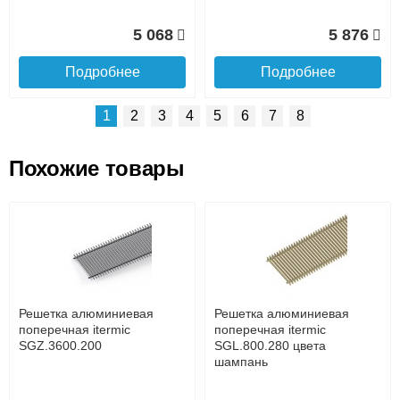
5 068
5 876
Подробнее
Подробнее
1
2
3
4
5
6
7
8
Похожие товары
Подъем на этаж.
Решетка алюминиевая
Решетка алюминиевая
поперечная itermic
поперечная itermic
SGL.800.400 цвета
SGL.900.160 цвета
до подъезда
шампань
шампань
услуга платная
возможность
Решетка алюминиевая
Решетка алюминиевая
7 332
3 913
поперечная itermic
поперечная itermic
SGZ.3600.200
SGL.800.280 цвета
шампань
Подробнее
Подробнее