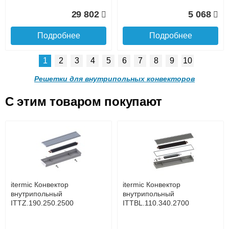
Доставка в регионы России.
29 802
5 068
Подробнее
Подробнее
1
2
3
4
5
6
7
8
9
10
Решетка алюминиевая
Решетка алюминиевая
поперечная itermic
поперечная itermic
Решетки для внутрипольных конвекторов
SGL.900.220 цвета
SGL.900.280 цвета
шампань
шампань
C этим товаром покупают
Решетка алюминиевая
Решетка алюминиевая
4 910
5 702
поперечная itermic
поперечная itermic
Подробнее о доставке
SGL.800.340 цвета
SGL.800.400 цвета
шампань
шампань
Подробнее
Подробнее
5 876
7 332
itermic Конвектор
itermic Конвектор
внутрипольный
внутрипольный
ITTZ.190.250.2500
ITTBL.110.340.2700
Подробнее
Подробнее