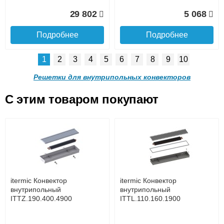
Доставка в регионы России.
29 802
5 068
Подробнее
Подробнее
1
2
3
4
5
6
7
8
9
10
Решетка алюминиевая
Решетка алюминиевая
поперечная itermic
поперечная itermic
Решетки для внутрипольных конвекторов
SGL.900.220 цвета
SGL.900.280 цвета
шампань
шампань
C этим товаром покупают
Решетка алюминиевая
Решетка алюминиевая
4 910
5 702
поперечная itermic
поперечная itermic
Подробнее о доставке
SGL.800.340 цвета
SGL.800.400 цвета
шампань
шампань
Подробнее
Подробнее
5 876
7 332
itermic Конвектор
itermic Конвектор
внутрипольный
внутрипольный
ITTZ.190.400.4900
ITTL.110.160.1900
Подробнее
Подробнее