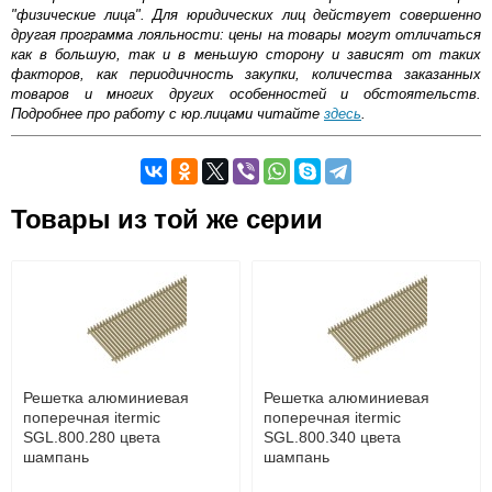
"физические лица". Для юридических лиц действует совершенно
другая программа лояльности: цены на товары могут отличаться
как в большую, так и в меньшую сторону и зависят от таких
факторов, как периодичность закупки, количества заказанных
товаров и многих других особенностей и обстоятельств.
Подробнее про работу с юр.лицами читайте
здесь
.
Самовывоз.
Товары из той же серии
Оставьте отзыв
Возможные способы оплаты:
Доставка сантехники по Москве и Московской области
Наличный расчёт
Банковской картой на сайте в режиме реального
времени
Банковской картой при получении товара как при
доставке, так и самовывозом
Интернет-деньгами (Yandex-деньги, Web-money,
Решетка алюминиевая
Решетка алюминиевая
Qiwi-кошельки и другие).
поперечная itermic
поперечная itermic
Безналичный расчёт (возможно и с НДС)
SGL.800.280 цвета
SGL.800.340 цвета
подробнее...
шампань
шампань
Подробнее об оплате