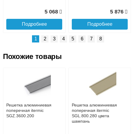
5 068
5 876
Подробнее
Подробнее
1
2
3
4
5
6
7
8
Похожие товары
Подъем на этаж.
Решетка алюминиевая
Решетка алюминиевая
поперечная itermic
поперечная itermic
SGL.800.400 цвета
SGL.900.160 цвета
до подъезда
шампань
шампань
услуга платная
возможность
Решетка алюминиевая
Решетка алюминиевая
7 332
3 913
поперечная itermic
поперечная itermic
SGZ.3600.200
SGL.800.280 цвета
шампань
Подробнее
Подробнее