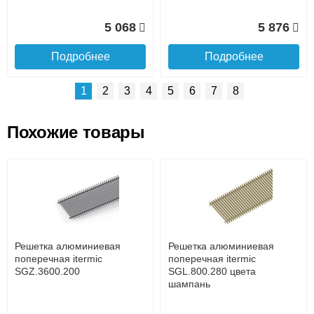
5 068
5 876
Подробнее
Подробнее
1
2
3
4
5
6
7
8
Похожие товары
Подъем на этаж.
Решетка алюминиевая
Решетка алюминиевая
поперечная itermic
поперечная itermic
SGL.800.400 цвета
SGL.900.160 цвета
до подъезда
шампань
шампань
услуга платная
возможность
Решетка алюминиевая
Решетка алюминиевая
7 332
3 913
поперечная itermic
поперечная itermic
SGZ.3600.200
SGL.800.280 цвета
шампань
Подробнее
Подробнее