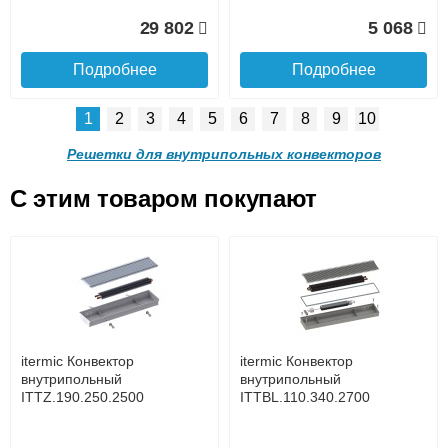
Доставка в регионы России.
29 802
5 068
Подробнее
Подробнее
1
2
3
4
5
6
7
8
9
10
Решетка алюминиевая
Решетка алюминиевая
поперечная itermic
поперечная itermic
Решетки для внутрипольных конвекторов
SGL.900.220 цвета
SGL.900.280 цвета
шампань
шампань
C этим товаром покупают
Решетка алюминиевая
Решетка алюминиевая
4 910
5 702
поперечная itermic
поперечная itermic
Подробнее о доставке
SGL.800.340 цвета
SGL.800.400 цвета
шампань
шампань
Подробнее
Подробнее
5 876
7 332
itermic Конвектор
itermic Конвектор
внутрипольный
внутрипольный
ITTZ.190.250.2500
ITTBL.110.340.2700
Подробнее
Подробнее