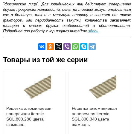
"физические лица". Для юридических лиц действует совершенно
другая программа лояльности: цены на товары могут отличаться
как в большую, так и в меньшую сторону и зависят от таких
факторов, как периодичность закупки, количества заказанных
товаров и многих других особенностей и обстоятельств.
Подробнее про работу с юр.лицами читайте
здесь
.
Самовывоз.
Товары из той же серии
Оставьте отзыв
Возможные способы оплаты:
Доставка сантехники по Москве и Московской области
Наличный расчёт
Банковской картой на сайте в режиме реального
времени
Банковской картой при получении товара как при
доставке, так и самовывозом
Интернет-деньгами (Yandex-деньги, Web-money,
Решетка алюминиевая
Решетка алюминиевая
Qiwi-кошельки и другие).
поперечная itermic
поперечная itermic
Безналичный расчёт (возможно и с НДС)
SGL.800.280 цвета
SGL.800.340 цвета
подробнее...
шампань
шампань
Подробнее об оплате