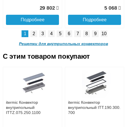
Доставка в регионы России.
29 802
5 068
Подробнее
Подробнее
1
2
3
4
5
6
7
8
9
10
Решетка алюминиевая
Решетка алюминиевая
поперечная itermic
поперечная itermic
Решетки для внутрипольных конвекторов
SGL.900.220 цвета
SGL.900.280 цвета
шампань
шампань
C этим товаром покупают
Решетка алюминиевая
Решетка алюминиевая
4 910
5 702
поперечная itermic
поперечная itermic
Подробнее о доставке
SGL.800.340 цвета
SGL.800.400 цвета
шампань
шампань
Подробнее
Подробнее
5 876
7 332
itermic Конвектор
itermic Конвектор
внутрипольный
внутрипольный ITT.190.300.
ITTZ.075.250.1100
700
Подробнее
Подробнее