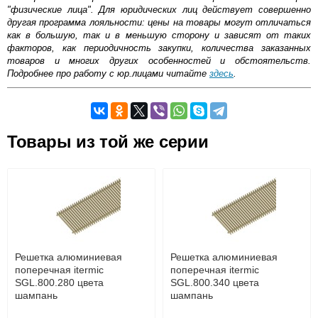
"физические лица". Для юридических лиц действует совершенно
другая программа лояльности: цены на товары могут отличаться
как в большую, так и в меньшую сторону и зависят от таких
факторов, как периодичность закупки, количества заказанных
товаров и многих других особенностей и обстоятельств.
Подробнее про работу с юр.лицами читайте
здесь
.
Самовывоз.
Товары из той же серии
Оставьте отзыв
Возможные способы оплаты:
Доставка сантехники по Москве и Московской области
Наличный расчёт
Банковской картой на сайте в режиме реального
времени
Банковской картой при получении товара как при
доставке, так и самовывозом
Интернет-деньгами (Yandex-деньги, Web-money,
Решетка алюминиевая
Решетка алюминиевая
Qiwi-кошельки и другие).
поперечная itermic
поперечная itermic
Безналичный расчёт (возможно и с НДС)
SGL.800.280 цвета
SGL.800.340 цвета
подробнее...
шампань
шампань
Подробнее об оплате