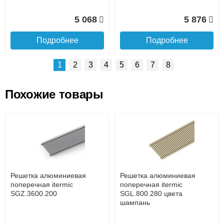
5 068
5 876
Подробнее
Подробнее
1
2
3
4
5
6
7
8
Похожие товары
Подъем на этаж.
Решетка алюминиевая
Решетка алюминиевая
поперечная itermic
поперечная itermic
SGL.800.400 цвета
SGL.900.160 цвета
до подъезда
шампань
шампань
услуга платная
возможность
Решетка алюминиевая
Решетка алюминиевая
7 332
3 913
поперечная itermic
поперечная itermic
SGZ.3600.200
SGL.800.280 цвета
шампань
Подробнее
Подробнее