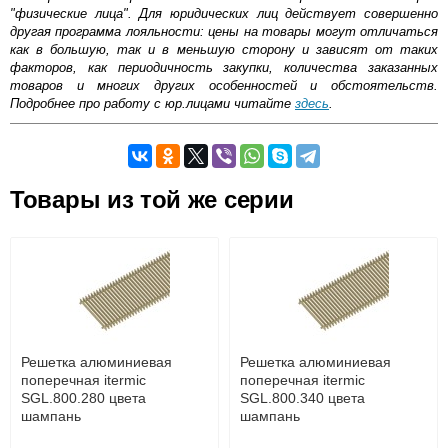
"физические лица". Для юридических лиц действует совершенно
другая программа лояльности: цены на товары могут отличаться
как в большую, так и в меньшую сторону и зависят от таких
факторов, как периодичность закупки, количества заказанных
товаров и многих других особенностей и обстоятельств.
Подробнее про работу с юр.лицами читайте
здесь
.
Самовывоз.
Товары из той же серии
Оставьте отзыв
Возможные способы оплаты:
Доставка сантехники по Москве и Московской области
Наличный расчёт
Банковской картой на сайте в режиме реального
времени
Банковской картой при получении товара как при
доставке, так и самовывозом
Интернет-деньгами (Yandex-деньги, Web-money,
Решетка алюминиевая
Решетка алюминиевая
Qiwi-кошельки и другие).
поперечная itermic
поперечная itermic
Безналичный расчёт (возможно и с НДС)
SGL.800.280 цвета
SGL.800.340 цвета
подробнее...
шампань
шампань
Подробнее об оплате