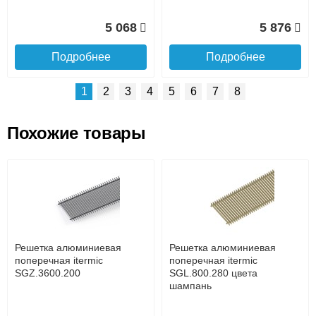
5 068
5 876
Подробнее
Подробнее
1
2
3
4
5
6
7
8
Похожие товары
Подъем на этаж.
Решетка алюминиевая
Решетка алюминиевая
поперечная itermic
поперечная itermic
SGL.800.400 цвета
SGL.900.160 цвета
до подъезда
шампань
шампань
услуга платная
возможность
Решетка алюминиевая
Решетка алюминиевая
7 332
3 913
поперечная itermic
поперечная itermic
SGZ.3600.200
SGL.800.280 цвета
шампань
Подробнее
Подробнее