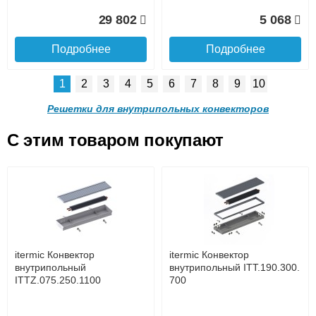
Доставка в регионы России.
29 802
5 068
Подробнее
Подробнее
1
2
3
4
5
6
7
8
9
10
Решетка алюминиевая
Решетка алюминиевая
поперечная itermic
поперечная itermic
Решетки для внутрипольных конвекторов
SGL.900.220 цвета
SGL.900.280 цвета
шампань
шампань
C этим товаром покупают
Решетка алюминиевая
Решетка алюминиевая
4 910
5 702
поперечная itermic
поперечная itermic
Подробнее о доставке
SGL.800.340 цвета
SGL.800.400 цвета
шампань
шампань
Подробнее
Подробнее
5 876
7 332
itermic Конвектор
itermic Конвектор
внутрипольный
внутрипольный ITT.190.300.
ITTZ.075.250.1100
700
Подробнее
Подробнее