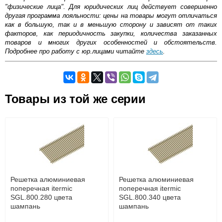
"физические лица". Для юридических лиц действует совершенно
другая программа лояльности: цены на товары могут отличаться
как в большую, так и в меньшую сторону и зависят от таких
факторов, как периодичность закупки, количества заказанных
товаров и многих других особенностей и обстоятельств.
Подробнее про работу с юр.лицами читайте
здесь
.
Самовывоз.
Товары из той же серии
Оставьте отзыв
Возможные способы оплаты:
Доставка сантехники по Москве и Московской области
Наличный расчёт
Банковской картой на сайте в режиме реального
времени
Банковской картой при получении товара как при
доставке, так и самовывозом
Интернет-деньгами (Yandex-деньги, Web-money,
Решетка алюминиевая
Решетка алюминиевая
Qiwi-кошельки и другие).
поперечная itermic
поперечная itermic
Безналичный расчёт (возможно и с НДС)
SGL.800.280 цвета
SGL.800.340 цвета
подробнее...
шампань
шампань
Подробнее об оплате