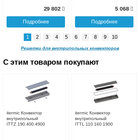
Доставка в регионы России.
29 802
5 068
Подробнее
Подробнее
1
2
3
4
5
6
7
8
9
10
Решетка алюминиевая
Решетка алюминиевая
поперечная itermic
поперечная itermic
Решетки для внутрипольных конвекторов
SGL.900.220 цвета
SGL.900.280 цвета
шампань
шампань
C этим товаром покупают
Решетка алюминиевая
Решетка алюминиевая
4 910
5 702
поперечная itermic
поперечная itermic
Подробнее о доставке
SGL.800.340 цвета
SGL.800.400 цвета
шампань
шампань
Подробнее
Подробнее
5 876
7 332
itermic Конвектор
itermic Конвектор
внутрипольный
внутрипольный
ITTZ.190.400.4900
ITTL.110.160.1900
Подробнее
Подробнее