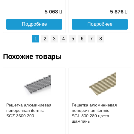
5 068
5 876
Подробнее
Подробнее
1
2
3
4
5
6
7
8
Похожие товары
Подъем на этаж.
Решетка алюминиевая
Решетка алюминиевая
поперечная itermic
поперечная itermic
SGL.800.400 цвета
SGL.900.160 цвета
до подъезда
шампань
шампань
услуга платная
возможность
Решетка алюминиевая
Решетка алюминиевая
7 332
3 913
поперечная itermic
поперечная itermic
SGZ.3600.200
SGL.800.280 цвета
шампань
Подробнее
Подробнее