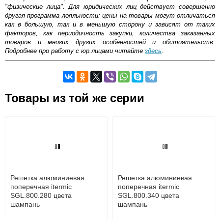
"физические лица". Для юридических лиц действует совершенно
другая программа лояльности: цены на товары могут отличаться
как в большую, так и в меньшую сторону и зависят от таких
факторов, как периодичность закупки, количества заказанных
товаров и многих других особенностей и обстоятельств.
Подробнее про работу с юр.лицами читайте
здесь
.
Самовывоз.
Товары из той же серии
Оставьте отзыв
Возможные способы оплаты:
Доставка сантехники по Москве и Московской области
Наличный расчёт
Банковской картой на сайте в режиме реального
времени
Банковской картой при получении товара как при
доставке, так и самовывозом
Интернет-деньгами (Yandex-деньги, Web-money,
Решетка алюминиевая
Решетка алюминиевая
Qiwi-кошельки и другие).
поперечная itermic
поперечная itermic
Безналичный расчёт (возможно и с НДС)
SGL.800.280 цвета
SGL.800.340 цвета
подробнее...
шампань
шампань
Подробнее об оплате