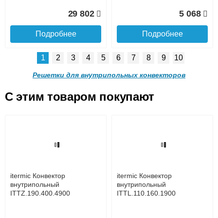
Доставка в регионы России.
29 802
5 068
Подробнее
Подробнее
1
2
3
4
5
6
7
8
9
10
Решетка алюминиевая
Решетка алюминиевая
поперечная itermic
поперечная itermic
Решетки для внутрипольных конвекторов
SGL.900.220 цвета
SGL.900.280 цвета
шампань
шампань
C этим товаром покупают
Решетка алюминиевая
Решетка алюминиевая
4 910
5 702
поперечная itermic
поперечная itermic
Подробнее о доставке
SGL.800.340 цвета
SGL.800.400 цвета
шампань
шампань
Подробнее
Подробнее
5 876
7 332
itermic Конвектор
itermic Конвектор
внутрипольный
внутрипольный
ITTZ.190.400.4900
ITTL.110.160.1900
Подробнее
Подробнее