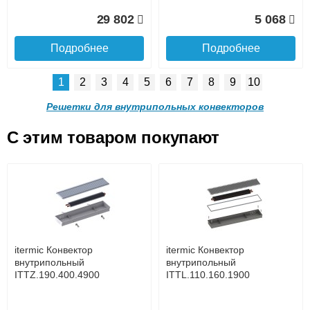
Доставка в регионы России.
29 802
5 068
Подробнее
Подробнее
1
2
3
4
5
6
7
8
9
10
Решетка алюминиевая
Решетка алюминиевая
поперечная itermic
поперечная itermic
Решетки для внутрипольных конвекторов
SGL.900.220 цвета
SGL.900.280 цвета
шампань
шампань
C этим товаром покупают
Решетка алюминиевая
Решетка алюминиевая
4 910
5 702
поперечная itermic
поперечная itermic
Подробнее о доставке
SGL.800.340 цвета
SGL.800.400 цвета
шампань
шампань
Подробнее
Подробнее
5 876
7 332
itermic Конвектор
itermic Конвектор
внутрипольный
внутрипольный
ITTZ.190.400.4900
ITTL.110.160.1900
Подробнее
Подробнее