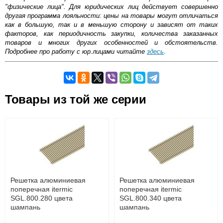
"физические лица". Для юридических лиц действует совершенно
другая программа лояльности: цены на товары могут отличаться
как в большую, так и в меньшую сторону и зависят от таких
факторов, как периодичность закупки, количества заказанных
товаров и многих других особенностей и обстоятельств.
Подробнее про работу с юр.лицами читайте
здесь
.
Самовывоз.
Товары из той же серии
Оставьте отзыв
Возможные способы оплаты:
Доставка сантехники по Москве и Московской области
Наличный расчёт
Банковской картой на сайте в режиме реального
времени
Банковской картой при получении товара как при
доставке, так и самовывозом
Интернет-деньгами (Yandex-деньги, Web-money,
Решетка алюминиевая
Решетка алюминиевая
Qiwi-кошельки и другие).
поперечная itermic
поперечная itermic
Безналичный расчёт (возможно и с НДС)
SGL.800.280 цвета
SGL.800.340 цвета
подробнее...
шампань
шампань
Подробнее об оплате