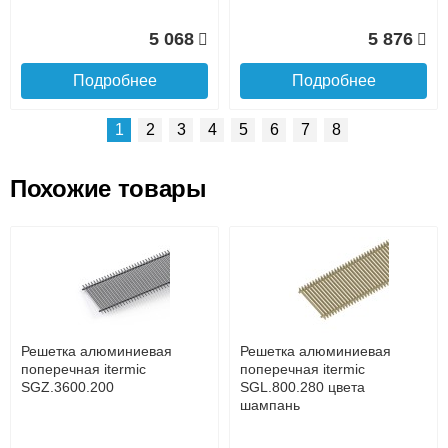
5 068
5 876
Подробнее
Подробнее
1
2
3
4
5
6
7
8
Похожие товары
Подъем на этаж.
Решетка алюминиевая
Решетка алюминиевая
поперечная itermic
поперечная itermic
SGL.800.400 цвета
SGL.900.160 цвета
до подъезда
шампань
шампань
услуга платная
возможность
Решетка алюминиевая
Решетка алюминиевая
7 332
3 913
поперечная itermic
поперечная itermic
SGZ.3600.200
SGL.800.280 цвета
шампань
Подробнее
Подробнее