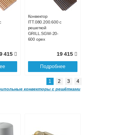
SGL.1600.160
champagne
Конвектор
с
ITT.080.200.600 с
4 377
25 735
решеткой
GRILL.SGW-20-
ее
Подробнее
600 орех
9 415
19 415
ее
Подробнее
1
2
3
4
ипольные конвекторы с решётками
00