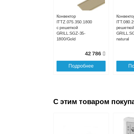
SGL.1200.160
SGL.130
champagne
champag
Конвектор
Конвекто
ITTZ.075.350.1800
ITT.080.2
20 160
с решеткой
решетко
GRILL.SGZ-35-
GRILL.S
Подробнее
По
1800/Gold
natural
42 786
Подробнее
По
C этим товаром покуп
Конвектор
Конвекто
ITTL.070.160.1700
ITTL.070
с решеткой
с решетк
SGL.1700.160
SGL.180
champagne
champag