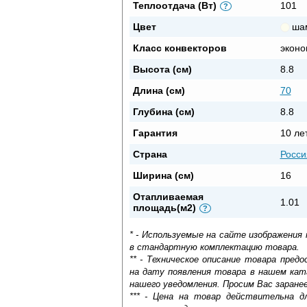
Теплоотдача (Вт)
101
?
Цвет
ша
Класс конвекторов
эконо
Высота (см)
8.8
Длина (см)
70
Глубина (см)
8.8
Гарантия
10 ле
Страна
Росси
Ширина (см)
16
Отапливаемая
1.01
площадь(м2)
?
* - Используемые на сайте изображения
в стандартную комплектацию товара.
** - Техническое описание товара пре
на дату появления товара в нашем кат
нашего уведомления. Просим Вас заране
*** - Цена на товар действительна д