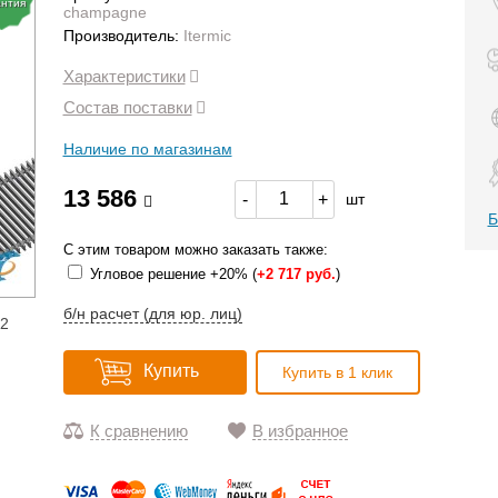
антия
champagne
Производитель:
Itermic
Характеристики
Состав поставки
Наличие по магазинам
13 586
-
+
шт
Б
С этим товаром можно заказать также:
Угловое решение +20% (
+
2 717 руб.
)
б/н расчет (для юр. лиц)
12
Купить
Купить в 1 клик
К сравнению
В избранное