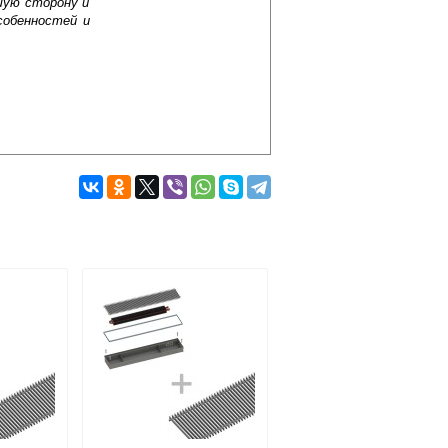
шую сторону и
собенностей и
Подробнее об оплате