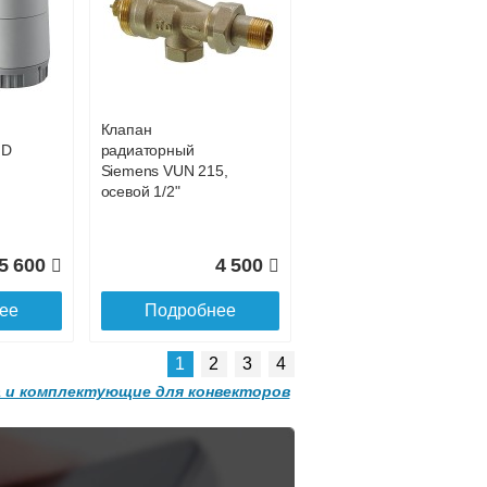
Конвектор
 с
ITT.080.200.1200 с
1 311
решеткой
GRILL.SGW-20-
ее
1200 орех
Клапан
2 501
32 501
HD
радиаторный
Siemens VUN 215,
ее
Подробнее
осевой 1/2"
5 600
4 500
ее
Подробнее
1
2
3
4
 и комплектующие для конвекторов
Конвектор
 с
ITT.080.200.1300 с
решеткой