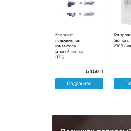
Конвектор
Конвекто
ITT.080.200.1200 с
ITT.080.2
27 093
решеткой
решетко
GRILL.SGA-20-
GRILL.S
Подробнее
По
1200 natural
gold
Комплект
Контрол
28 142
подключения
Siemens 
конвектора
230В (на
Подробнее
По
угловой itermic
ITFS
5 150
Подробнее
По
Конвектор
Конвекто
ITT.080.200.1300 с
ITT.080.
решеткой
решетко