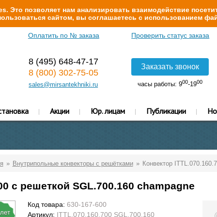
s. Это позволяет нам анализировать взаимодействие посетит
ользоваться сайтом, вы соглашаетесь с использованием фай
Оплатить по № заказа
Проверить статус заказа
8 (495) 648-47-17
Заказать звонок
8 (800) 302-75-05
00
00
часы работы: 9
-19
sales@mirsantekhniki.ru
становка
Акции
Юр. лицам
Публикации
Но
я
Внутрипольные конвекторы с решётками
Конвектор ITTL.070.160.
700 с решеткой SGL.700.160 champagne
Код товара:
630-167-600
 лет
Артикул:
ITTL.070.160.700 SGL.700.160