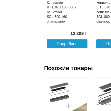
Конвектор
Конвекто
ITTL.070.160.600 с
ITTL.070
Доставка в регионы России.
решеткой
решетко
SGL.600.160
SGL.800.
champagne
champag
12 209
Подробнее
По
Похожие товары
Конвектор
Конвекто
ITTL.070.160.1200
ITTL.070
с решеткой
с решетк