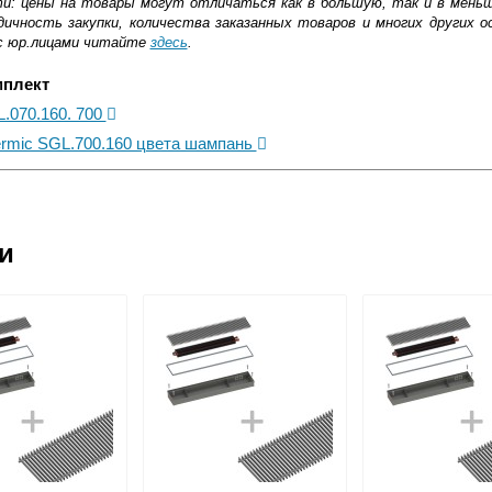
ти: цены на товары могут отличаться как в большую, так и в мень
ичность закупки, количества заказанных товаров и многих других о
с юр.лицами читайте
здесь
.
мплект
L.070.160. 700
ermic SGL.700.160 цвета шампань
ковской области
ии
жиме реального времени
товара как при доставке, так и самовывозом
, Web-money, Qiwi-кошельки и другие).
 с НДС)
подробнее...
до подъезда