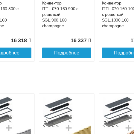
р
Конвектор
Конвектор
.160.800 с
ITTL.070.160.900 с
ITTL.070.160.10
й
решеткой
с решеткой
160
SGL.900.160
SGL.1000.160
ne
champagne
champagne
16 318
16 337
1
дробнее
Подробнее
Подробн
р
Конвектор
Конвектор
.160.1300
ITTL.070.160.1400
ITTL.070.160.15
ой
с решеткой
с решеткой