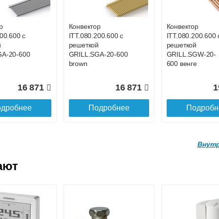
0.160
SGL.1400.160
SGL.1500.160
ne
champagne
champagne
р
Конвектор
Конвектор
00.600 с
ITT.080.200.600 с
ITT.080.200.600 
21 679
23 035
2
й
решеткой
решеткой
GA-20-600
GRILL.SGA-20-600
GRILL.SGW-20-
дробнее
Подробнее
Подробн
brown
600 венге
16 871
16 871
1
дробнее
Подробнее
Подробн
Внутр
ают
р
Конвектор
Конвектор
.160.1800
ITTL.070.160.1900
ITTL.070.160.20
ой
с решеткой
с решеткой
0.160
SGL.1900.160
SGL.2000.160
ne
champagne
champagne