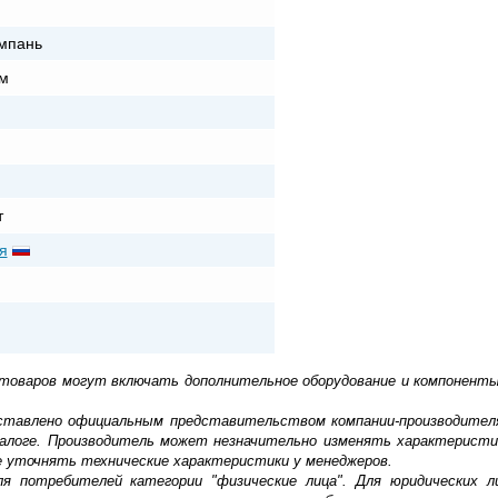
мпань
м
т
я
 товаров могут включать дополнительное оборудование и компоненты
доставлено официальным представительством компании-производител
алоге. Производитель может незначительно изменять характеристи
е уточнять технические характеристики у менеджеров.
ля потребителей категории "физические лица". Для юридических 