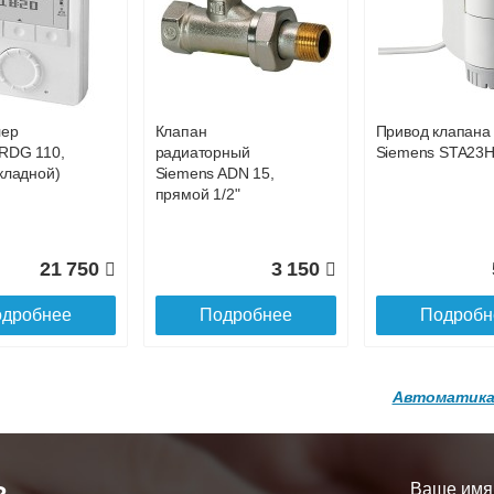
р
Конвектор
Конвектор
00.600 с
ITT.080.200.1200 с
ITT.080.200.1200
28 450
29 809
3
й
решеткой
решеткой
GA-20-600
GRILL.SGA-20-
GRILL.SGW-20-
дробнее
Подробнее
Подробн
1200 brown
1200 венге
лер
Клапан
Привод клапана
16 871
28 142
3
RDG 110,
радиаторный
Siemens STA23
кладной)
Siemens ADN 15,
дробнее
Подробнее
Подробн
прямой 1/2"
21 750
3 150
дробнее
Подробнее
Подробн
Автоматика
р
Конвектор
Конвектор
200.1300 с
ITT.080.200.1200 с
ITT.080.200.1000
й
решеткой
решеткой
Ваше имя