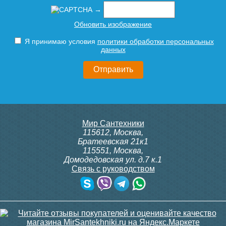
→
Тумба для комплекта
Тумба для комплекта
Обновить изображение
29 790
17 390
подвесная Style Line
напольная Style Line
Атлантика 70 Люкс Plus
Атлантика 70 Люкс Plus
Я принимаю условия
политики обработки персональных
антискрейч, белая
антискрейч, белая
Подробнее
Подробнее
данных
21 810
22 690
Подробнее
Подробнее
Мир Сантехники
Раковина мебельная Style
115612
,
Москва
,
Line ESTETUS Даллас
Братеевская 21к1
1500x482 правая
115551
,
Москва
,
Домодедовская ул. д.7 к.1
Связь с руководством
Тумба для комплекта
Тумба для комплекта
22 500
напольная Style Line
напольная Style Line
Атлантика 70 Люкс Plus,
Атлантика 70 Люкс Plus,
ясень перламутр
старое дерево
Подробнее