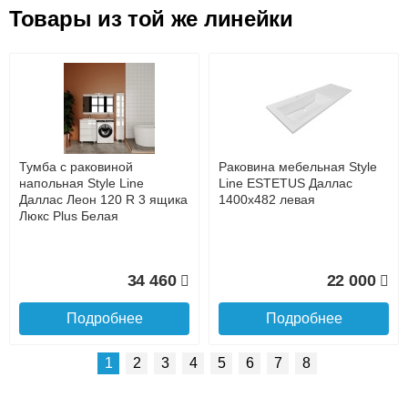
Товары из той же линейки
Оставьте отзыв
Возможные способы оплаты:
Доставка сантехники по Москве и Московской области
Наличный расчёт
Банковской картой на сайте в режиме реального
времени
Банковской картой при получении товара как при
доставке, так и самовывозом
Интернет-деньгами (Yandex-деньги, Web-money,
Тумба с раковиной
Раковина мебельная Style
Qiwi-кошельки и другие).
напольная Style Line
Line ESTETUS Даллас
Безналичный расчёт (возможно и с НДС)
Даллас Леон 120 R 3 ящика
1400x482 левая
подробнее...
Люкс Plus Белая
Подробнее об оплате
34 460
22 000
Подробнее
Подробнее
1
2
3
4
5
6
7
8