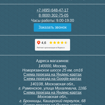
22 690
22 690
+7 (495) 648-47-17
8 (800) 302-75-05
Подробнее
Подробнее
Часы работы:
9.00-19.00
Заказать звонок
Тумба для комплекта
Тумба для комплекта
Адреса магазинов:
подвесная Style Line
подвесная Style Line
140000, Москва,
Даллас Леон 120 Люкс
Даллас Леон 120 Люкс
Новорязанское шоссе 25 км, ст16
PLUS, серая
PLUS, белая
Схема проезда на Яндекс-картах
Схема проезда на Google-картах
140108, Московская обл.,
17 390
17 390
г. Раменское, улица Михалевича, 116Б
Схема проезда на Яндекс-картах
Московская обл.,
Подробнее
Подробнее
г. Бронницы, Каширский переулок, 68