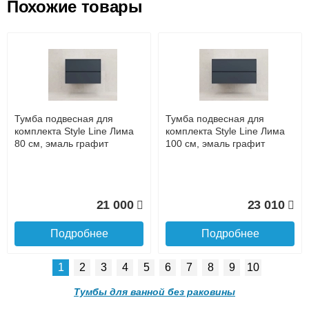
Похожие товары
Подъем на этаж.
Тумба с раковиной
Тумба для комплекта Style
подвесная Style Line
Line Даллас Леон 120 Люкс
Даллас Леон 120 L Люкс
Plus Серая
до подъезда
PLUS, серая
услуга платная
возможность
Тумба подвесная для
Тумба подвесная для
29 790
21 280
комплекта Style Line Лима
комплекта Style Line Лима
80 см, эмаль графит
100 см, эмаль графит
Подробнее
Подробнее
Доставка в регионы России.
21 000
23 010
Подробнее
Подробнее
1
2
3
4
5
6
7
8
9
10
Тумба для комплекта
Тумба с раковиной
подвесная Style Line
напольная Style Line
Тумбы для ванной без раковины
Даллас Леон 120 Люкс
Даллас Леон 120 L 3 ящика