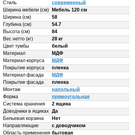
Стиль
современный
Ширина мебели (см)
Мебель 120 см
Ширина (см)
58
Глубина (см)
54.7
Высота (см)
84
Вес нетто (кг)
28 кг
Цвет тумбы
белый
Материал
МДФ
Материал корпуса
МДФ
Покрытие корпуса
пленка
Материал фасада
МДФ
Покрытие фасада
пленка
Монтаж
напольный
Форма
прямоугольная
Система хранения
2 ящика
Доводчики в ящиках
Да
Бельевая корзина
Нет
Направляющие
с доводчиком
Область применения
бытовая