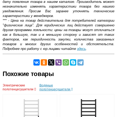
дату появления товара в нашем каталоге. Производитель может
незначительно изменять характеристики товара без нашего
уведомления. Просим Вас заранее уточнять технические
характеристики у менеджеров.
*** - Цена на товар действительна для потребителей категории
"физические лица". Для юридических лиц действует совершенно
другая программа лояльности: цены на товары могут отличаться
как в большую, так и в меньшую сторону и зависят от таких
факторов, как периодичность закупки, количества заказанных
товаров и многих других особенностей и обстоятельств.
Подробнее про работу с юр.лицами читайте
здесь
.
Самовывоз.
Похожие товары
Оставьте отзыв
Возможные способы оплаты:
Электрические
Водяные
Доставка сантехники по Москве и Московской области
полотенцесушители
полотенцесушители
Наличный расчёт
Банковской картой на сайте в режиме реального
времени
Банковской картой при получении товара как при
доставке, так и самовывозом
Интернет-деньгами (Yandex-деньги, Web-money,