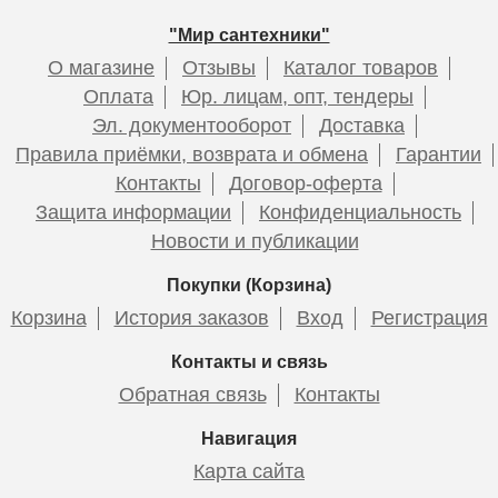
Подробнее
Подробнее
"Мир сантехники"
О магазине
Отзывы
Каталог товаров
Оплата
Юр. лицам, опт, тендеры
Эл. документооборот
Доставка
Полотенцесушитель
Полотенцесушитель
Правила приёмки, возврата и обмена
Гарантии
электрический Point
электрический Point
Контакты
Договор-оферта
Деметра PN12812GB П3
Деметра PN12822GB П3
80x1200 диммер справа,
120x1200 диммер справа,
Защита информации
Конфиденциальность
графит блеск
графит блеск
Новости и публикации
Покупки (Корзина)
13 358
14 956
Корзина
История заказов
Вход
Регистрация
Подробнее
Подробнее
Контакты и связь
Обратная связь
Контакты
Навигация
Карта сайта