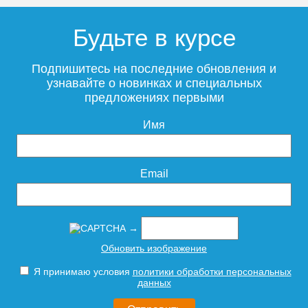
Полотенцесушитель
Полотенцесушитель
электрический Point Гермес
электрический Point Гермес
Будьте в курсе
PN13822GB П3 120x1200
PN13812GB П3 80x1200
диммер справа, графит
диммер справа, графит
блеск
блеск
Подпишитесь на последние обновления и
узнавайте о новинках и специальных
предложениях первыми
16 698
14 375
Имя
Подробнее
Подробнее
Email
→
Полотенцесушитель
Полотенцесушитель
Обновить изображение
электрический Point Фрея
электрический Point Фрея
PN20712GB П2 100x1200
PN20722GB П2 140x1200
Я принимаю условия
политики обработки персональных
диммер слева, графит
диммер слева, графит
данных
блеск
блеск