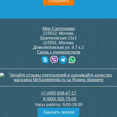
18 368
20 922
Подробнее
Подробнее
Мир Сантехники
115612
,
Москва
,
Братеевская 21к1
115551
,
Москва
,
Домодедовская ул. д.7 к.1
Связь с руководством
Полотенцесушитель
Полотенцесушитель
электрический Point Фрея
электрический Point Фрея
PN20732GB П2 180x1200
PN20712W П2 100x1200
диммер слева, графит
диммер слева, белый
блеск
23 851
15 307
+7 (495) 648-47-17
8 (800) 302-75-05
Подробнее
Подробнее
Часы работы:
9.00-19.00
Заказать звонок