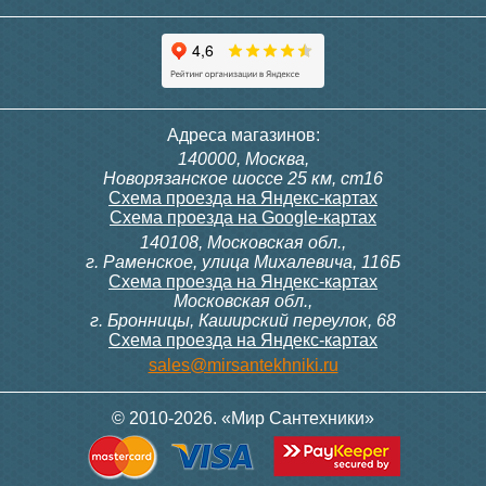
Полотенцесушитель
Полотенцесушитель
Адреса магазинов:
электрический Point Фрея
электрический Point Фрея
140000, Москва,
PN20712B П2 100x1200
PN20722B П2 140x1200
Новорязанское шоссе 25 км, ст16
диммер слева, черный
диммер слева, черный
Схема проезда на Яндекс-картах
Схема проезда на Google-картах
140108, Московская обл.,
15 307
17 435
г. Раменское, улица Михалевича, 116Б
Схема проезда на Яндекс-картах
Московская обл.,
Подробнее
Подробнее
г. Бронницы, Каширский переулок, 68
Схема проезда на Яндекс-картах
sales@mirsantekhniki.ru
© 2010-2026. «Мир Сантехники»