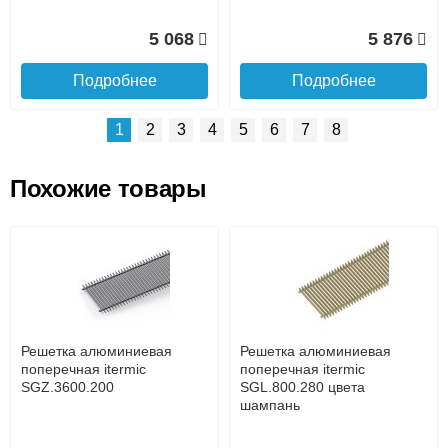
5 068
5 876
Подробнее
Подробнее
1
2
3
4
5
6
7
8
Похожие товары
Подъем на этаж.
Решетка алюминиевая
Решетка алюминиевая
поперечная itermic
поперечная itermic
SGL.800.400 цвета
SGL.900.160 цвета
до подъезда
шампань
шампань
услуга платная
возможность
Решетка алюминиевая
Решетка алюминиевая
7 332
3 913
поперечная itermic
поперечная itermic
SGZ.3600.200
SGL.800.280 цвета
шампань
Подробнее
Подробнее