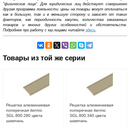
"физические лица". Для юридических лиц действует совершенно
другая программа лояльности: цены на товары могут отличаться
как в большую, так и в меньшую сторону и зависят от таких
факторов, как периодичность закупки, количества заказанных
товаров и многих других особенностей и обстоятельств.
Подробнее про работу с юр.лицами читайте
здесь
.
Самовывоз.
Товары из той же серии
Оставьте отзыв
Возможные способы оплаты:
Доставка сантехники по Москве и Московской области
Наличный расчёт
Банковской картой на сайте в режиме реального
времени
Банковской картой при получении товара как при
доставке, так и самовывозом
Интернет-деньгами (Yandex-деньги, Web-money,
Решетка алюминиевая
Решетка алюминиевая
Qiwi-кошельки и другие).
поперечная itermic
поперечная itermic
Безналичный расчёт (возможно и с НДС)
SGL.800.280 цвета
SGL.800.340 цвета
подробнее...
шампань
шампань
Подробнее об оплате