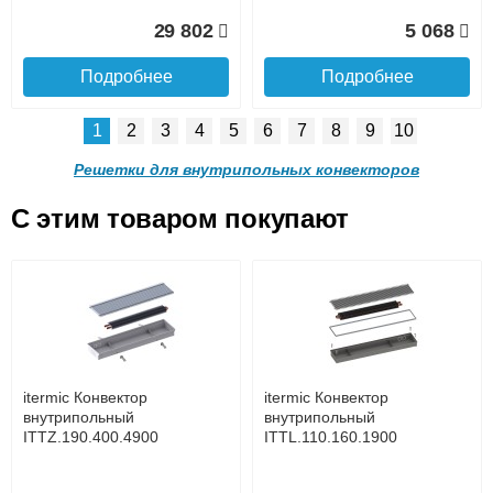
Доставка в регионы России.
29 802
5 068
Подробнее
Подробнее
1
2
3
4
5
6
7
8
9
10
Решетка алюминиевая
Решетка алюминиевая
поперечная itermic
поперечная itermic
Решетки для внутрипольных конвекторов
SGL.900.220 цвета
SGL.900.280 цвета
шампань
шампань
C этим товаром покупают
Решетка алюминиевая
Решетка алюминиевая
4 910
5 702
поперечная itermic
поперечная itermic
Подробнее о доставке
SGL.800.340 цвета
SGL.800.400 цвета
шампань
шампань
Подробнее
Подробнее
5 876
7 332
itermic Конвектор
itermic Конвектор
внутрипольный
внутрипольный
ITTZ.190.400.4900
ITTL.110.160.1900
Подробнее
Подробнее