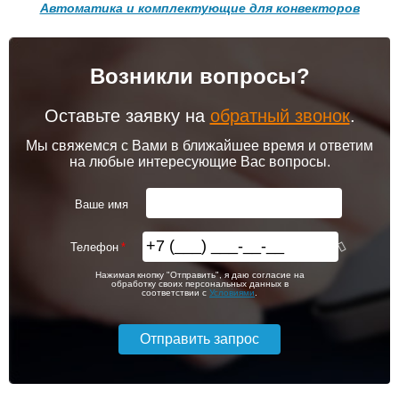
Автоматика и комплектующие для конвекторов
Подробнее
Подробнее
Возникли вопросы?
102 256
103 213
Комплект подключения
Модуль-адаптер itermic
конвектора прямой itermic
ITTB
ITFS
Оставьте заявку на
обратный звонок
.
Подробнее
Подробнее
Мы свяжемся с Вами в ближайшее время и ответим
на любые интересующие Вас вопросы.
itermic Конвектор
itermic Конвектор
внутрипольный
внутрипольный
5 150
6 200
ITT.190.400.3600
ITT.190.400.3700
Ваше имя
Подробнее
Подробнее
Телефон
itermic Конвектор
itermic Конвектор
103 826
106 391
Нажимая кнопку "Отправить", я даю согласие на
внутрипольный
внутрипольный
обработку своих персональных данных в
ITTBZ.190.400.4900
ITTBZ.190.400.3100
соответствии с
Условиями
.
Подробнее
Подробнее
104 159
70 631
Комнатный термостат
Клапан радиаторный
Siemens RAA 31
Siemens VEN 115, угловой