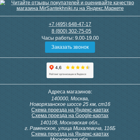
3 150
3 300
+7 (495) 648-47-17
8 (800) 302-75-05
Подробнее
Подробнее
Часы работы:
9.00-19.00
Заказать звонок
itermic Конвектор
itermic Конвектор
внутрипольный
внутрипольный
ITTBZ.190.400.4000
ITTBZ.190.400.4100
84 953
85 910
Контроллер Siemens RDG
Контроллер Siemens RDF
Адреса магазинов:
100T, 230В (накладной,
300, 230В (врезной - квадр.
140000, Москва,
расписание, упр.с пульта)
коробка)
Подробнее
Подробнее
Новорязанское шоссе 25 км, ст16
Схема проезда на Яндекс-картах
Схема проезда на Google-картах
140108, Московская обл.,
28 000
9 700
г. Раменское, улица Михалевича, 116Б
Схема проезда на Яндекс-картах
Московская обл.,