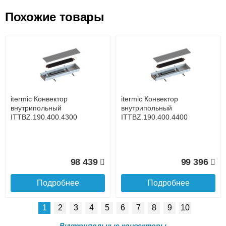
Похожие товары
Подъем на этаж.
itermic Конвектор
itermic Конвектор
внутрипольный
внутрипольный
ITT.190.400.3000
ITT.190.400.3100
до подъезда
услуга платная
возможность
itermic Конвектор
itermic Конвектор
86 910
89 478
внутрипольный
внутрипольный
ITTBZ.190.400.4300
ITTBZ.190.400.4400
Подробнее
Подробнее
Доставка в регионы России.
98 439
99 396
Подробнее
Подробнее
1
2
3
4
5
6
7
8
9
10
itermic Конвектор
itermic Конвектор
внутрипольный
внутрипольный
Внутрипольные конвекторы