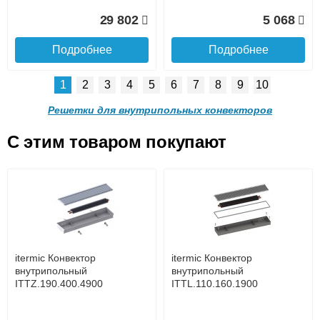
Доставка в регионы России.
29 802
5 068
Подробнее
Подробнее
1
2
3
4
5
6
7
8
9
10
Решетка алюминиевая
Решетка алюминиевая
поперечная itermic
поперечная itermic
Решетки для внутрипольных конвекторов
SGL.900.220 цвета
SGL.900.280 цвета
шампань
шампань
C этим товаром покупают
Решетка алюминиевая
Решетка алюминиевая
4 910
5 702
поперечная itermic
поперечная itermic
Подробнее о доставке
SGL.800.340 цвета
SGL.800.400 цвета
шампань
шампань
Подробнее
Подробнее
5 876
7 332
itermic Конвектор
itermic Конвектор
внутрипольный
внутрипольный
ITTZ.190.400.4900
ITTL.110.160.1900
Подробнее
Подробнее