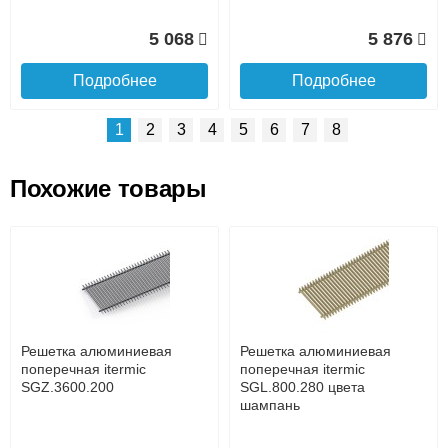
5 068
5 876
Подробнее
Подробнее
1
2
3
4
5
6
7
8
Похожие товары
Подъем на этаж.
Решетка алюминиевая
Решетка алюминиевая
поперечная itermic
поперечная itermic
SGL.800.400 цвета
SGL.900.160 цвета
до подъезда
шампань
шампань
услуга платная
возможность
Решетка алюминиевая
Решетка алюминиевая
7 332
3 913
поперечная itermic
поперечная itermic
SGZ.3600.200
SGL.800.280 цвета
шампань
Подробнее
Подробнее