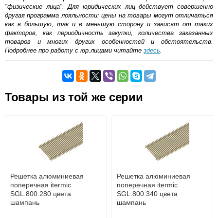
"физические лица". Для юридических лиц действует совершенно
другая программа лояльности: цены на товары могут отличаться
как в большую, так и в меньшую сторону и зависят от таких
факторов, как периодичность закупки, количества заказанных
товаров и многих других особенностей и обстоятельств.
Подробнее про работу с юр.лицами читайте
здесь
.
Самовывоз.
Товары из той же серии
Оставьте отзыв
Возможные способы оплаты:
Доставка сантехники по Москве и Московской области
Наличный расчёт
Банковской картой на сайте в режиме реального
времени
Банковской картой при получении товара как при
доставке, так и самовывозом
Интернет-деньгами (Yandex-деньги, Web-money,
Решетка алюминиевая
Решетка алюминиевая
Qiwi-кошельки и другие).
поперечная itermic
поперечная itermic
Безналичный расчёт (возможно и с НДС)
SGL.800.280 цвета
SGL.800.340 цвета
подробнее...
шампань
шампань
Подробнее об оплате