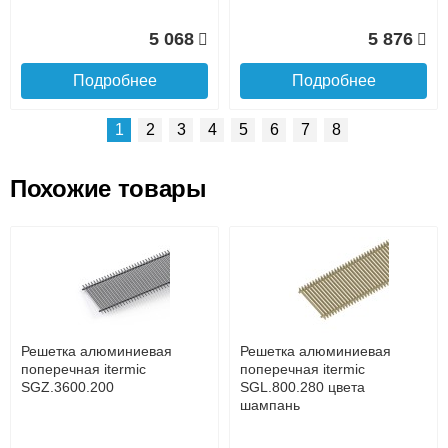
5 068
5 876
Подробнее
Подробнее
1
2
3
4
5
6
7
8
Похожие товары
Подъем на этаж.
Решетка алюминиевая
Решетка алюминиевая
поперечная itermic
поперечная itermic
SGL.800.400 цвета
SGL.900.160 цвета
до подъезда
шампань
шампань
услуга платная
возможность
Решетка алюминиевая
Решетка алюминиевая
7 332
3 913
поперечная itermic
поперечная itermic
SGZ.3600.200
SGL.800.280 цвета
шампань
Подробнее
Подробнее