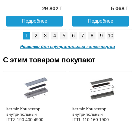
Доставка в регионы России.
29 802
5 068
Подробнее
Подробнее
1
2
3
4
5
6
7
8
9
10
Решетка алюминиевая
Решетка алюминиевая
поперечная itermic
поперечная itermic
Решетки для внутрипольных конвекторов
SGL.900.220 цвета
SGL.900.280 цвета
шампань
шампань
C этим товаром покупают
Решетка алюминиевая
Решетка алюминиевая
4 910
5 702
поперечная itermic
поперечная itermic
Подробнее о доставке
SGL.800.340 цвета
SGL.800.400 цвета
шампань
шампань
Подробнее
Подробнее
5 876
7 332
itermic Конвектор
itermic Конвектор
внутрипольный
внутрипольный
ITTZ.190.400.4900
ITTL.110.160.1900
Подробнее
Подробнее