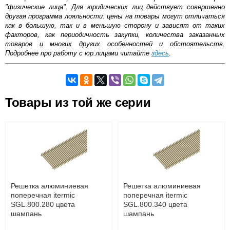
"физические лица". Для юридических лиц действует совершенно
другая программа лояльности: цены на товары могут отличаться
как в большую, так и в меньшую сторону и зависят от таких
факторов, как периодичность закупки, количества заказанных
товаров и многих других особенностей и обстоятельств.
Подробнее про работу с юр.лицами читайте
здесь
.
Самовывоз.
Товары из той же серии
Оставьте отзыв
Возможные способы оплаты:
Доставка сантехники по Москве и Московской области
Наличный расчёт
Банковской картой на сайте в режиме реального
времени
Банковской картой при получении товара как при
доставке, так и самовывозом
Интернет-деньгами (Yandex-деньги, Web-money,
Решетка алюминиевая
Решетка алюминиевая
Qiwi-кошельки и другие).
поперечная itermic
поперечная itermic
Безналичный расчёт (возможно и с НДС)
SGL.800.280 цвета
SGL.800.340 цвета
подробнее...
шампань
шампань
Подробнее об оплате