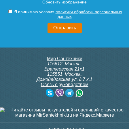
Обновить изображение
100T, 230В (накладной,
ITTB на DIN рейку
расписание, упр.с пульта)
Подробнее
Подробнее
Я принимаю условия
политики обработки персональных
данных
28 000
23 500
Подробнее
Подробнее
itermic Конвектор
itermic Конвектор
Мир Сантехники
внутрипольный
внутрипольный
115612
,
Москва
,
ITTBZ.190.400.3800
ITTBZ.190.400.3900
Братеевская 21к1
115551
,
Москва
,
Домодедовская ул. д.7 к.1
Связь с руководством
82 742
83 688
Клапан радиаторный
Комплект подключения
Siemens AEN 15, угловой
конвектора прямой itermic
1/2"
ITFS
Подробнее
Подробнее