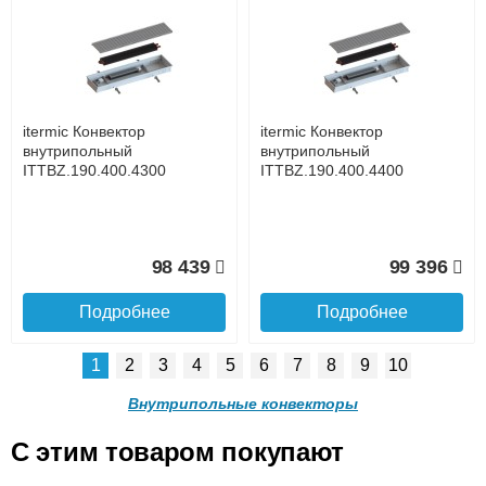
itermic Конвектор
itermic Конвектор
внутрипольный
внутрипольный
ITTZ.190.400.4500
ITTZ.190.400.4600
до подъезда
услуга платная
возможность
itermic Конвектор
itermic Конвектор
81 513
83 082
внутрипольный
внутрипольный
ITTBZ.190.400.4300
ITTBZ.190.400.4400
Подробнее
Подробнее
Доставка в регионы России.
98 439
99 396
Подробнее
Подробнее
1
2
3
4
5
6
7
8
9
10
itermic Конвектор
itermic Конвектор
внутрипольный
внутрипольный
Внутрипольные конвекторы
ITTZ.190.400.4700
ITTZ.190.400.4800
C этим товаром покупают