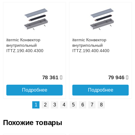
Возможные способы оплаты:
Доставка сантехники по Москве и Московской области
Наличный расчёт
Банковской картой на сайте в режиме реального
времени
Банковской картой при получении товара как при
доставке, так и самовывозом
Интернет-деньгами (Yandex-деньги, Web-money,
itermic Конвектор
itermic Конвектор
Qiwi-кошельки и другие).
внутрипольный
внутрипольный
Безналичный расчёт (возможно и с НДС)
ITTZ.190.400.4300
ITTZ.190.400.4400
подробнее...
Подробнее об оплате
78 361
79 946
Подробнее
Подробнее
1
2
3
4
5
6
7
8
Похожие товары
Подъем на этаж.