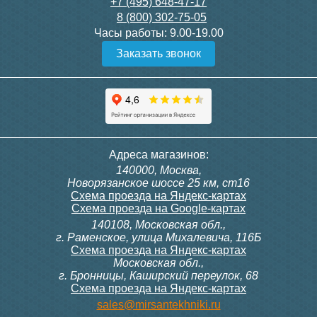
3 150
5 150
+7 (495) 648-47-17
8 (800) 302-75-05
Подробнее
Подробнее
Часы работы:
9.00-19.00
Заказать звонок
itermic Конвектор
itermic Конвектор
внутрипольный
внутрипольный
ITTBZ.190.400.4000
ITTBZ.190.400.4100
84 953
85 910
Контроллер Siemens RDF
ИК пульт управления
Адреса магазинов:
300, 230В (врезной - квадр.
Siemens IRA 211
140000, Москва,
коробка)
Подробнее
Подробнее
Новорязанское шоссе 25 км, ст16
Схема проезда на Яндекс-картах
Схема проезда на Google-картах
140108, Московская обл.,
9 700
3 600
г. Раменское, улица Михалевича, 116Б
Схема проезда на Яндекс-картах
Московская обл.,
Подробнее
Подробнее
г. Бронницы, Каширский переулок, 68
Схема проезда на Яндекс-картах
itermic Конвектор
itermic Конвектор
sales@mirsantekhniki.ru
внутрипольный
внутрипольный