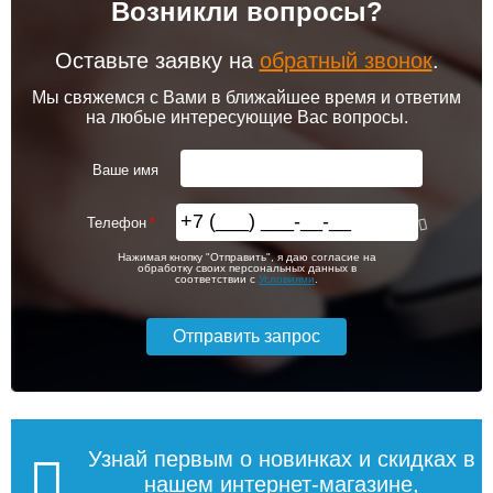
Возникли вопросы?
102 256
103 213
Комнатный термостат
Комплект подключения
Siemens RAA 31
конвектора угловой itermic
ITFS
Оставьте заявку на
обратный звонок
.
Подробнее
Подробнее
Мы свяжемся с Вами в ближайшее время и ответим
на любые интересующие Вас вопросы.
itermic Конвектор
itermic Конвектор
внутрипольный
внутрипольный
3 900
5 150
ITTZ.190.400.3100
ITTZ.190.400.3200
Ваше имя
Подробнее
Подробнее
Телефон
itermic Конвектор
itermic Конвектор
56 993
59 575
Нажимая кнопку "Отправить", я даю согласие на
внутрипольный
внутрипольный
обработку своих персональных данных в
ITTBZ.190.400.4900
ITTBZ.190.400.3100
соответствии с
Условиями
.
Подробнее
Подробнее
104 159
70 631
Клапан радиаторный
Контроллер Siemens RDF
Siemens ADN 15, прямой
310.2/MM, 230В (врезной)
1/2"
Подробнее
Подробнее
Узнай первым о новинках и скидках в
нашем интернет-магазине,
itermic Конвектор
itermic Конвектор