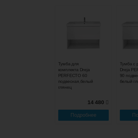
Наличный расчёт
Банковской картой на сайте в ре
Банковской картой при получении 
Интернет-деньгами (Yandex-деньги
Безналичный расчёт (возможно и
Подъем на этаж.
услуга платная
возможность
Тумба для
Тумба с 
комплекта Dreja
Dreja P
Доставка в регионы России.
PERFECTO 60
90 подве
подвесная,белый
белый гл
глянец
14 480
Подробнее
По