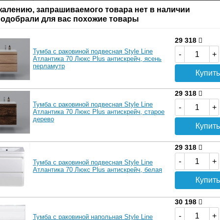
антия
Производитель:
Dreja
жалению, запрашиваемого товара нет в наличии
Б
одобрали для вас похожие товары
Характеристики
29 318
Тумба с раковиной подвесная Style Line
-
+
Атлантика 70 Люкс Plus антискрейч, ясень
перламутр
Купить
29 318
Тумба с раковиной подвесная Style Line
-
+
Атлантика 70 Люкс Plus антискрейч, старое
дерево
Купить
29 318
-
+
Тумба с раковиной подвесная Style Line
Атлантика 70 Люкс Plus антискрейч, белая
10
Купить
30 198
-
+
Тумба с раковиной напольная Style Line