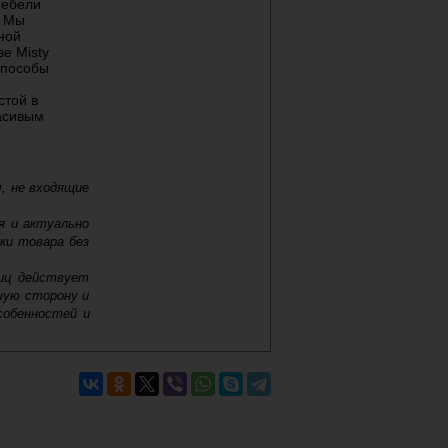
мебели
. Мы
ной
е Misty
способы
стой в
асивым
, не входящие
я и актуально
ки товара без
лиц действует
шую сторону и
собенностей и