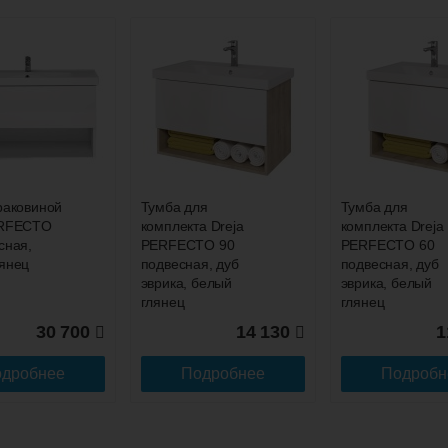
напольная, белая, антискрейтч глянец
жиме реального времени
товара как при доставке, так и самовывозом
Купить
, Web-money, Qiwi-кошельки и другие).
 с НДС)
подробнее...
30 300
-
+
Тумба с раковиной Misty Ненси 70 серый
Купить
до подъезда
30 300
раковиной
Тумба для
Тумба для
-
+
Тумба с раковиной Misty Ненси 70 подвесная
ERFECTO
комплекта Dreja
комплекта Dreja
белая
сная,
PERFECTO 90
PERFECTO 60
Купить
янец
подвесная, дуб
подвесная, дуб
эврика, белый
эврика, белый
37 820
глянец
глянец
-
+
Тумба с раковиной Misty Ненси 70 напольная,
30 700
14 130
1
белая
Купить
дробнее
Подробнее
Подробн
13 120
-
+
Тумба с раковиной Misty Изео 70 напольная,