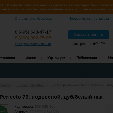
s. Это позволяет нам анализировать взаимодействие посетит
ользоваться сайтом, вы соглашаетесь с использованием фай
Оплатить по № заказа
Проверить статус заказа
8 (495) 648-47-17
Заказать звонок
8 (800) 302-75-05
00
00
часы работы: 9
-19
sales@mirsantekhniki.ru
становка
Акции
Юр. лицам
Публикации
Но
комнаты
Тумбы с раковиной
Тумба с раковиной Dreja Perfecto 70, по
Perfecto 70, подвесной, дуб/белый лак
Код товара:
635-348-100
года
Артикул:
99.0802 + 641600