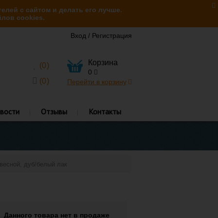
елей с сайтом и делать его лучше.
лов cookies.
Вход
/
Регистрация
Корзина
(
0
)
0
(
0
)
Перейти в корзину
вости
Отзывы
Контакты
двесной, дуб/белый лак
Данного товара нет в продаже