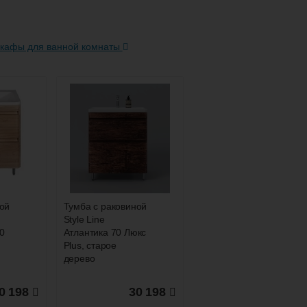
кафы для ванной комнаты
ется в
ой
Полупенал
O
PERFECTO 35
уб
подвесной,
правый, белый
глянец
7 480
8 990
ой
Тумба с раковиной
Style Line
ее
Подробнее
70
Атлантика 70 Люкс
ется в
Plus, старое
дерево
0 198
30 198