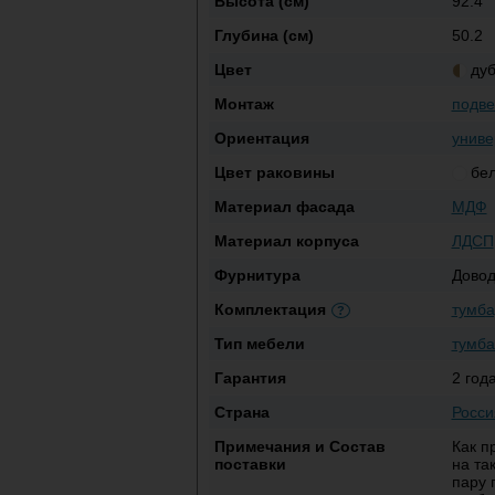
Высота (см)
92.4
Глубина (см)
50.2
Цвет
ду
Монтаж
подве
Ориентация
униве
Цвет раковины
бе
Материал фасада
МДФ
Материал корпуса
ЛДСП
Фурнитура
Довод
Комплектация
тумба
?
Тип мебели
тумба
Гарантия
2 год
Страна
Росси
Примечания и Состав
Как п
поставки
на та
пару 