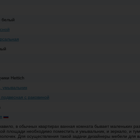
подвесная, графит софт
Купить
б белый
24 043
сной
-
+
Тумба с раковиной Style Line Стокгольм 70
подвесная, белый рифленый софт
рсальная
Купить
лый
25 573
-
+
Тумба с раковиной Style Line Матис 70
подвесная, кремовый
Купить
чики Hettich
, умывальник
31 105
 подвесная с раковиной
-
+
Тумба с раковиной Style Line Марелла 70
подвесная, серая, антискрейтч
а
Купить
я
31 105
равило, в обычных квартирах ванная комната бывает маленьких ра
кой площади необходимо поместить и умывальник, и зеркало, и тум
-
+
Тумба с раковиной Style Line Марелла 70
полочек. Для осуществления такой задачи дизайнеры мебели для 