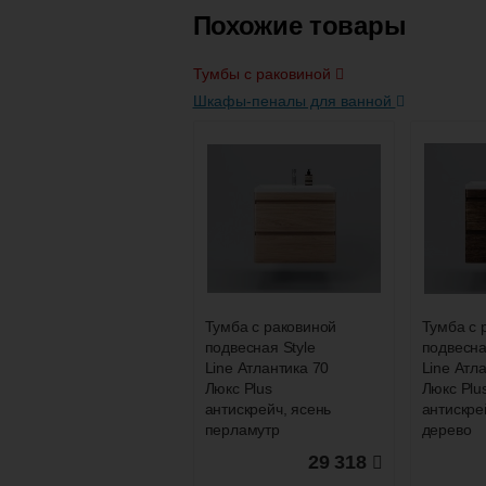
Похожие товары
Тумбы с раковиной
Шкафы-пеналы для ванной
Полупенал
Тумба д
PERFECTO 35
комплект
подвесной,
PERFEC
универсальный,
подвесна
дуб эврика, белый
эврика, 
глянец
глянец
10 750
Тумба с раковиной
Тумба с 
подвесная Style
подвесна
Подробнее
По
Line Атлантика 70
Line Атл
Люкс Plus
Люкс Plu
антискрейч, ясень
антискре
перламутр
дерево
29 318