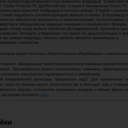
подвесная, белая, антискрейтч матовый
ели превосходный вариант под названием мойдодыр. В комплект 
т Тумба Perfecto 70, дуб/белый лак, 1 ящик и Умывальник Grace 70
Купить
агаем весь комплект мойдодыр в полном наборе. К тумбе с ракови
 также подобрать соответствующие зеркало и пенал. В производств
няются импортные материалы и комплектующие, прогрессивные 
31 105
водства и оборудование ведущих немецких и итальянских брендов.
-
+
даря этому наша мебель является долговременной, прочной и про
Тумба с раковиной Style Line Марелла 70
ьзовании. Эксперты утверждают, что каким бы дорогостоящим и кр
подвесная, белая, антискрейтч глянец
л бы ремонт квартиры, именно мебель является важнейшим и
Купить
ршающим элементом.
32 370
 товаров могут включать дополнительное оборудование и компоненты
-
+
Тумба с раковиной Style Line Марелла 70
доставлено официальным представительством компании-производител
напольная, серая, антискрейтч
алоге. Производитель может незначительно изменять характеристи
Купить
е уточнять технические характеристики у менеджеров.
ля потребителей категории "физические лица". Для юридических 
ти: цены на товары могут отличаться как в большую, так и в мень
32 370
ичность закупки, количества заказанных товаров и многих других о
-
+
Тумба с раковиной Style Line Марелла 70
с юр.лицами читайте
здесь
.
напольная, белая, антискрейтч матовый
Купить
32 370
ковской области
ейки
-
+
Тумба с раковиной Style Line Марелла 70