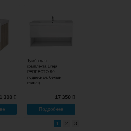
Подробнее об оплате
Тумба для
комплекта Dreja
PERFECTO 90
подвесная, белый
глянец
1 300
17 350
ее
Подробнее
Подробнее о доставке
1
2
3