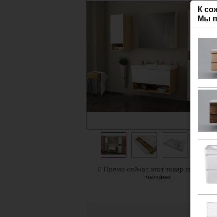
гар
К со
Мы п
Прямо сейчас этот товар смотрят 
человек.