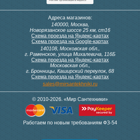
Прямое соединение для
Комплект скрытого
Адреса магазинов:
полотенцесушителя Point
подключения Lemark
140000, Москва,
PN00005 1"х3/4" г/ш, хром
LM0101W для
Новорязанское шоссе 25 км, ст16
(пара)
электрического
Схема проезда на Яндекс-картах
полотенцесушителя, белый
Схема проезда на Google-картах
140108, Московская обл.,
1 384
2 338
г. Раменское, улица Михалевича, 116Б
Схема проезда на Яндекс-картах
Московская обл.,
Подробнее
Подробнее
г. Бронницы, Каширский переулок, 68
Схема проезда на Яндекс-картах
sales@mirsantekhniki.ru
© 2010-2026. «Мир Сантехники»
Отражатель 3/4 дюйм для
Соединение прямое 3/4х3/4
Работаем по новым требованиям ФЗ-54
п/с Terminus (пара)
г/г для п/с (пара)