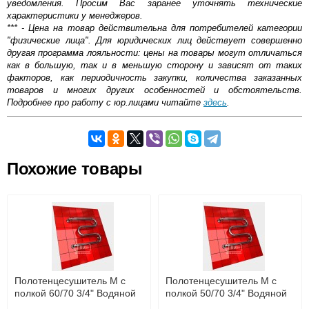
уведомления. Просим Вас заранее уточнять технические
характеристики у менеджеров.
*** - Цена на товар действительна для потребителей категории
"физические лица". Для юридических лиц действует совершенно
другая программа лояльности: цены на товары могут отличаться
как в большую, так и в меньшую сторону и зависят от таких
факторов, как периодичность закупки, количества заказанных
товаров и многих других особенностей и обстоятельств.
Подробнее про работу с юр.лицами читайте
здесь
.
Самовывоз.
Похожие товары
Оставьте отзыв
Возможные способы оплаты:
Доставка сантехники по Москве и Московской области
Наличный расчёт
Банковской картой на сайте в режиме реального
времени
Банковской картой при получении товара как при
доставке, так и самовывозом
Интернет-деньгами (Yandex-деньги, Web-money,
Полотенцесушитель M с
Полотенцесушитель M с
Qiwi-кошельки и другие).
полкой 60/70 3/4" Водяной
полкой 50/70 3/4" Водяной
Безналичный расчёт (возможно и с НДС)