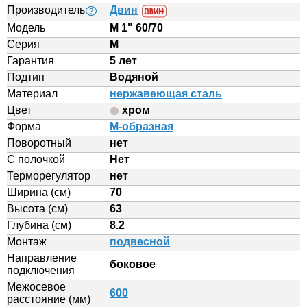
Производитель
Двин
?
Модель
M 1" 60/70
Серия
M
Гарантия
5 лет
Подтип
Водяной
Материал
нержавеющая сталь
Цвет
хром
Форма
М-образная
Поворотный
нет
С полочкой
Нет
Терморегулятор
нет
Ширина (см)
70
Высота (см)
63
Глубина (см)
8.2
Монтаж
подвесной
Направление
боковое
подключения
Межосевое
600
расстояние (мм)