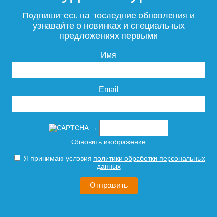
Подпишитесь на последние обновления и
узнавайте о новинках и специальных
предложениях первыми
6 689
3 850
Имя
Подробнее
Подробнее
Email
→
Держатель для
Соединение прямое 1"х1" г/
Обновить изображение
полотенцесушителя Point
ш для п/с (пара)
PN00010 разъёмный с
Я принимаю условия
политики обработки персональных
кольцом 1", хром
данных
321
1 800
Подробнее
Подробнее