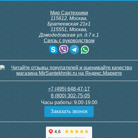
Мир Сантехники
115612
,
Москва
,
Братеевская 21к1
115551
,
Москва
,
Домодедовская ул. д.7 к.1
Связь с руководством
Соединение прямое 1х3/4
Комплект скрытого
г/ш для полотенцесушителя
подключения Lemark
(пара)
LM0101BL для
электрического
полотенцесушителя,
черный
1 550
2 338
+7 (495) 648-47-17
8 (800) 302-75-05
Подробнее
Подробнее
Часы работы:
9.00-19.00
Заказать звонок