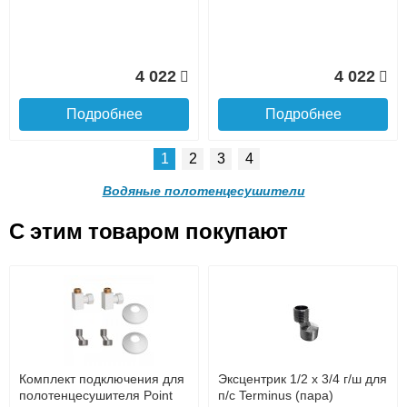
подробнее...
Подробнее об оплате
4 022
4 022
Подробнее
Подробнее
1
2
3
4
Водяные полотенцесушители
C этим товаром покупают
Подъем на этаж.
Полотенцесушитель M с
Полотенцесушитель M с
полкой 60/70 1" Водяной
полкой 50/70 1" Водяной
до подъезда
услуга платная
возможность
4 357
4 357
Комплект подключения для
Эксцентрик 1/2 x 3/4 г/ш для
полотенцесушителя Point
п/с Terminus (пара)