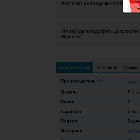
Комплект для водяных полотенцесу
Не забудьте подобрать дополнитель
Водяной"
Характеристики
Описание
Отзывы
Производитель
Двин
?
Модель
P 1 1/
Серия
P
Гарантия
5 лет
Подтип
Водя
Материал
нерж