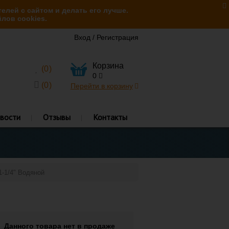
елей с сайтом и делать его лучше.
лов cookies.
Вход
/
Регистрация
Корзина
(
0
)
0
(
0
)
Перейти в корзину
вости
Отзывы
Контакты
1-1/4" Водяной
Данного товара нет в продаже