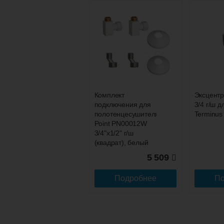
Полотенцесушитель
P без полки 32/50
1" Водяной
Комплект
Эксцентр
1 799
подключения для
3/4 г/ш д
полотенцесушителя
Terminus
Подробнее
Point PN00012W
3/4"х1/2" г/ш
(квадрат), белый
5 509
Подробнее
По