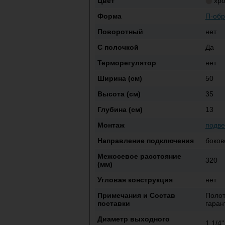
Цвет
хр
Форма
П-обр
Поворотный
нет
С полочкой
Да
Терморегулятор
нет
Ширина (см)
50
Высота (см)
35
Глубина (см)
13
Монтаж
подве
Направление подключения
боков
Межосевое расстояние
320
(мм)
Угловая конструкция
нет
Примечания и Состав
Полот
поставки
гаран
Диаметр выходного
1 1/4"