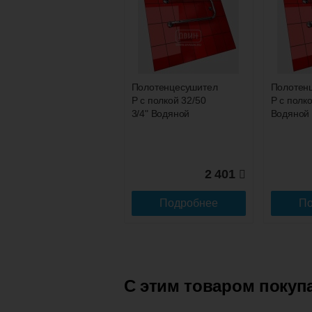
Подъем на этаж.
услуга платная
возможность
Полотенцесушитель
Полотен
P с полкой 32/50
P с полко
Доставка в регионы России.
3/4" Водяной
Водяной
2 401
Подробнее
По
C этим товаром покуп