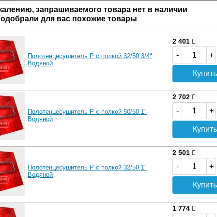
антия
Производитель:
Двин
жалению, запрашиваемого товара нет в наличии
Б
одобрали для вас похожие товары
Характеристики
2 401
-
+
Полотенцесушитель P с полкой 32/50 3/4"
Водяной
Купить
2 702
-
+
Полотенцесушитель P с полкой 50/50 1"
Водяной
Купить
2 501
-
+
Полотенцесушитель P с полкой 32/50 1"
14
Водяной
Купить
1 774