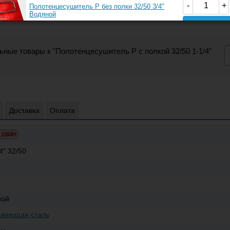
шителей 1-1 у
-
+
Полотенцесушитель P без полки 32/50 3/4"
Водяной
Купить
2 013
ные товары к "Полотенцесушитель P с полкой 32/50 1-1/4"
-
+
Полотенцесушитель P без полки 50/50 1"
Водяной
Купить
1 799
Доставка
Оплата
-
+
Полотенцесушитель P без полки 32/50 1"
Водяной
Купить
4" 32/50
ной
авеющая сталь