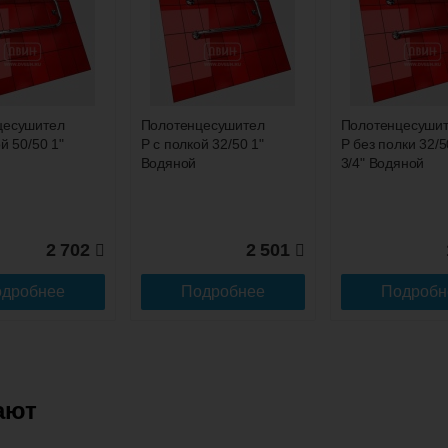
до подъезда
цесушитель
Полотенцесушитель
Полотенцесуши
й 50/50 1"
P с полкой 32/50 1"
P без полки 32/5
Водяной
3/4" Водяной
2 702
2 501
дробнее
Подробнее
Подробн
ают