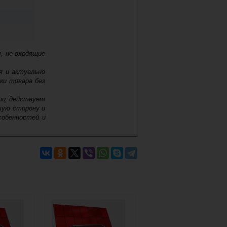
, не входящие
я и актуально
ки товара без
лиц действует
шую сторону и
собенностей и