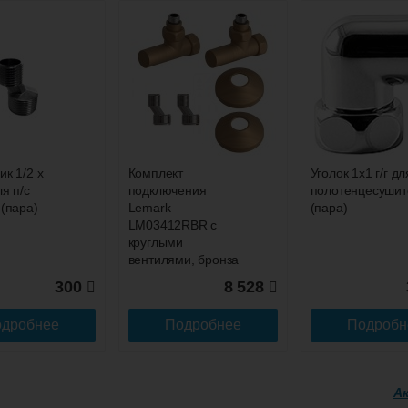
ик 1/2 x
Комплект
Уголок 1х1 г/г дл
ля п/с
подключения
полотенцесушит
 (пара)
Lemark
(пара)
LM03412RBR с
круглыми
вентилями, бронза
300
8 528
дробнее
Подробнее
Подробн
А