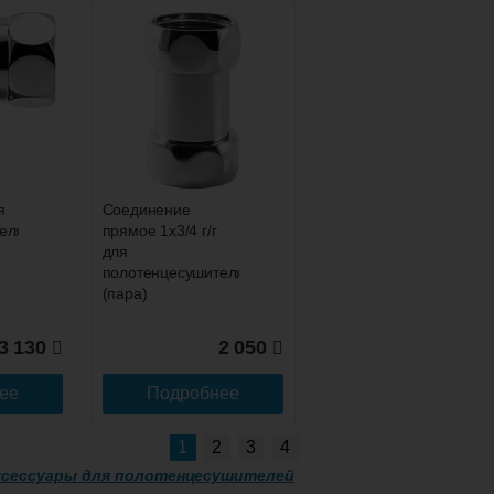
я
Соединение
еля
прямое 1х3/4 г/г
для
полотенцесушителя
(пара)
3 130
2 050
ее
Подробнее
1
2
3
4
ксессуары для полотенцесушителей