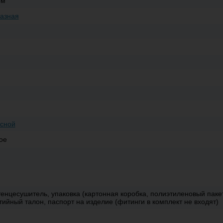
ом
азная
сной
ое
енцесушитель, упаковка (картонная коробка, полиэтиленовый пакет
тийный талон, паспорт на изделие (фитинги в комплект не входят)