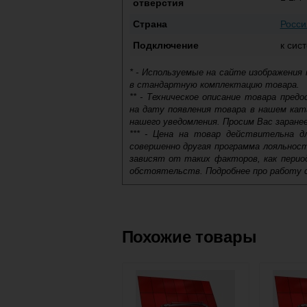
отверстия
Страна
Росси
Подключение
к сис
* - Используемые на сайте изображения
в стандартную комплектацию товара.
** - Техническое описание товара пре
на дату появления товара в нашем кат
нашего уведомления. Просим Вас заране
*** - Цена на товар действительна д
совершенно другая программа лояльнос
зависят от таких факторов, как период
обстоятельств. Подробнее про работу 
Самовывоз.
Оставьте отзыв
Доставка сантехники по Москве и Мос
Возможные способы оплаты:
Похожие товары
Наличный расчёт
Банковской картой на сайте в ре
Банковской картой при получении 
Интернет-деньгами (Yandex-деньги
Безналичный расчёт (возможно и