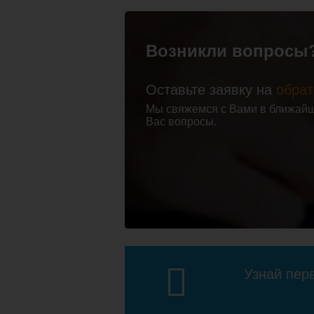
Возникли вопросы
Оставьте заявку на
обрат
Держатель для п/с
Комплек
Мы свяжемся с Вами в ближайш
3/4
подключ
Вас вопросы.
полотен
Point PN
3/4"х1/2"
сгоном, 
150
Подробнее
По
Узнай пер