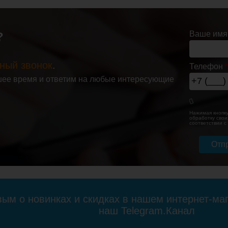
Ваше имя
?
ный звонок
.
Телефон
т
Вентиль запорный
Комплект
ее время и ответим на любые интересующие
ения для
угловой 1/2 Х 3/4 г/
подключения
цесушителя
ш для п/с Terminus
Lemark
93412B
(пара)
LM03412RW с
 г/ш со
круглыми
Нажимая кнопку
чёрный
вентилями, бел
обработку свои
соответствии 
4 639
3 610
дробнее
Подробнее
Подробн
вым о новинках и скидках в нашем интернет-ма
наш Telegram.Канал