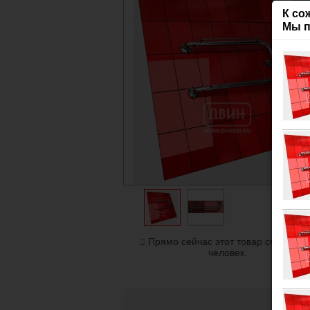
гар
К со
Мы п
Прямо сейчас этот товар смотрят 
человек.