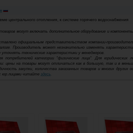
я
теме центрального отопления, к системе горячего водоснабжения
 товаров могут включать дополнительное оборудование и компоненты
доставлено официальным представительством компании-производител
алоге. Производитель может незначительно изменять характеристи
е уточнять технические характеристики у менеджеров.
ля потребителей категории "физические лица". Для юридических 
ти: цены на товары могут отличаться как в большую, так и в мень
ичность закупки, количества заказанных товаров и многих других о
с юр.лицами читайте
здесь
.
ковской области
жиме реального времени
товара как при доставке, так и самовывозом
, Web-money, Qiwi-кошельки и другие).
 с НДС)
подробнее...