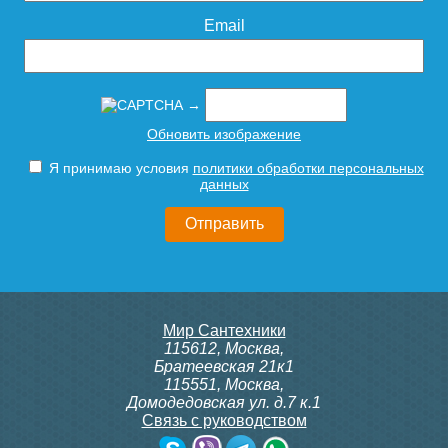
Подробнее
Подробнее
Email
→
Обновить изображение
Я принимаю условия
политики обработки персональных
Редуктор давления
Редуктор давления
данных
ROMMER PN16 вн/вн 1/2 с
ROMMER PN25 вн/вн 1'' с
выходом под манометр
выходом под манометр
RVS-0010-000015
RVS-0008-000025
1 287
3 425
Мир Сантехники
Подробнее
Подробнее
115612
,
Москва
,
Братеевская 21к1
115551
,
Москва
,
Домодедовская ул. д.7 к.1
Связь с руководством