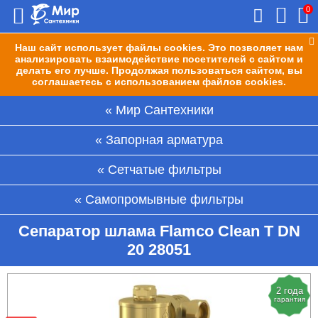
0
Наш сайт использует файлы cookies. Это позволяет нам
анализировать взаимодействие посетителей с сайтом и
делать его лучше. Продолжая пользоваться сайтом, вы
соглашаетесь с использованием файлов cookies.
Мир Сантехники
Запорная арматура
Сетчатые фильтры
Самопромывные фильтры
Сепаратор шлама Flamco Clean T DN
20 28051
2 года
гарантия