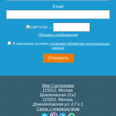
Подробнее
Подробнее
Email
→
Обновить изображение
Я принимаю условия
политики обработки персональных
Редуктор давления
Редуктор давления
данных
ROMMER PN16 вн/вн 1/2 с
ROMMER PN25 вн/вн 1'' с
выходом под манометр
выходом под манометр
RVS-0010-000015
RVS-0008-000025
1 287
3 425
Мир Сантехники
Подробнее
Подробнее
115612
,
Москва
,
Братеевская 21к1
115551
,
Москва
,
Домодедовская ул. д.7 к.1
Связь с руководством