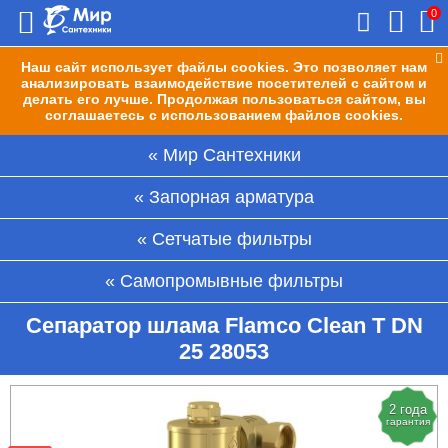
0
Наш сайт использует файлы cookies. Это позволяет нам
анализировать взаимодействие посетителей с сайтом и
делать его лучше. Продолжая пользоваться сайтом, вы
соглашаетесь с использованием файлов cookies.
Мир Сантехники
Запорная арматура
Сетчатые фильтры
Самопромывные фильтры
Сепаратор шлама Flamco Clean T DN
25 28053
2 года
гарантия