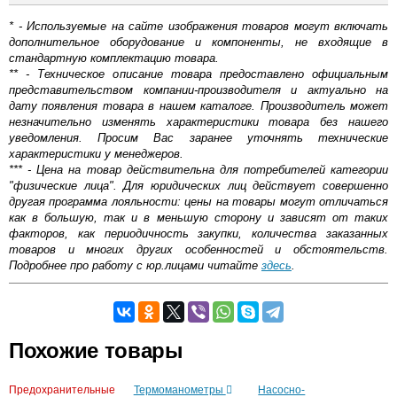
* - Используемые на сайте изображения товаров могут включать
дополнительное оборудование и компоненты, не входящие в
стандартную комплектацию товара.
** - Техническое описание товара предоставлено официальным
представительством компании-производителя и актуально на
дату появления товара в нашем каталоге. Производитель может
незначительно изменять характеристики товара без нашего
уведомления. Просим Вас заранее уточнять технические
характеристики у менеджеров.
*** - Цена на товар действительна для потребителей категории
"физические лица". Для юридических лиц действует совершенно
другая программа лояльности: цены на товары могут отличаться
как в большую, так и в меньшую сторону и зависят от таких
факторов, как периодичность закупки, количества заказанных
товаров и многих других особенностей и обстоятельств.
Подробнее про работу с юр.лицами читайте
здесь
.
Самовывоз.
Похожие товары
Оставьте отзыв
Возможные способы оплаты:
Предохранительные
Термоманометры
Насосно-