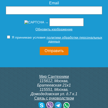
Email
→
Обновить изображение
Я принимаю условия
политики обработки персональных
Редуктор давления
данных
ROMMER PN25 вн/вн 1'' с
выходом под манометр
RVS-0008-000025
3 425
Мир Сантехники
Подробнее
115612
,
Москва
,
Братеевская 21к1
115551
,
Москва
,
Домодедовская ул. д.7 к.1
Связь с руководством