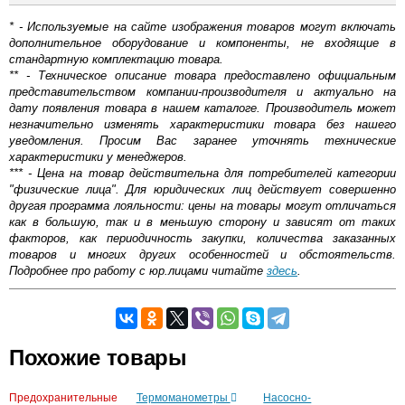
* - Используемые на сайте изображения товаров могут включать
дополнительное оборудование и компоненты, не входящие в
стандартную комплектацию товара.
** - Техническое описание товара предоставлено официальным
представительством компании-производителя и актуально на
дату появления товара в нашем каталоге. Производитель может
незначительно изменять характеристики товара без нашего
уведомления. Просим Вас заранее уточнять технические
характеристики у менеджеров.
*** - Цена на товар действительна для потребителей категории
"физические лица". Для юридических лиц действует совершенно
другая программа лояльности: цены на товары могут отличаться
как в большую, так и в меньшую сторону и зависят от таких
факторов, как периодичность закупки, количества заказанных
товаров и многих других особенностей и обстоятельств.
Подробнее про работу с юр.лицами читайте
здесь
.
Самовывоз.
Похожие товары
Оставьте отзыв
Возможные способы оплаты:
Предохранительные
Термоманометры
Насосно-