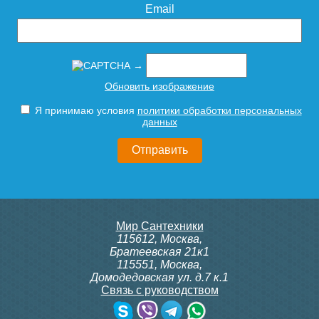
Email
→
Обновить изображение
Я принимаю условия
политики обработки персональных
Редуктор давления
данных
ROMMER PN25 вн/вн 1'' с
выходом под манометр
RVS-0008-000025
3 425
Мир Сантехники
Подробнее
115612
,
Москва
,
Братеевская 21к1
115551
,
Москва
,
Домодедовская ул. д.7 к.1
Связь с руководством