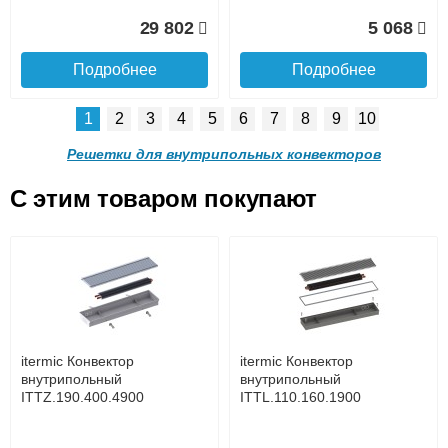
Доставка в регионы России.
29 802
5 068
Подробнее
Подробнее
1
2
3
4
5
6
7
8
9
10
Решетка алюминиевая
Решетка алюминиевая
поперечная itermic
поперечная itermic
Решетки для внутрипольных конвекторов
SGL.900.220 цвета
SGL.900.280 цвета
шампань
шампань
C этим товаром покупают
Решетка алюминиевая
Решетка алюминиевая
4 910
5 702
поперечная itermic
поперечная itermic
Подробнее о доставке
SGL.800.340 цвета
SGL.800.400 цвета
шампань
шампань
Подробнее
Подробнее
5 876
7 332
itermic Конвектор
itermic Конвектор
внутрипольный
внутрипольный
ITTZ.190.400.4900
ITTL.110.160.1900
Подробнее
Подробнее