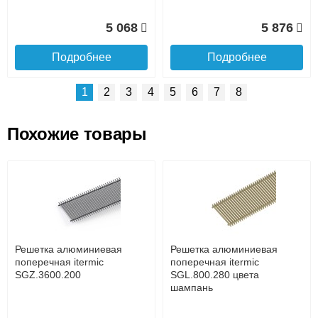
5 068
5 876
Подробнее
Подробнее
1
2
3
4
5
6
7
8
Похожие товары
Подъем на этаж.
Решетка алюминиевая
Решетка алюминиевая
поперечная itermic
поперечная itermic
SGL.800.400 цвета
SGL.900.160 цвета
до подъезда
шампань
шампань
услуга платная
возможность
Решетка алюминиевая
Решетка алюминиевая
7 332
3 913
поперечная itermic
поперечная itermic
SGZ.3600.200
SGL.800.280 цвета
шампань
Подробнее
Подробнее