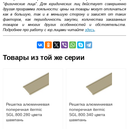
"физические лица". Для юридических лиц действует совершенно
другая программа лояльности: цены на товары могут отличаться
как в большую, так и в меньшую сторону и зависят от таких
факторов, как периодичность закупки, количества заказанных
товаров и многих других особенностей и обстоятельств.
Подробнее про работу с юр.лицами читайте
здесь
.
Самовывоз.
Товары из той же серии
Оставьте отзыв
Возможные способы оплаты:
Доставка сантехники по Москве и Московской области
Наличный расчёт
Банковской картой на сайте в режиме реального
времени
Банковской картой при получении товара как при
доставке, так и самовывозом
Интернет-деньгами (Yandex-деньги, Web-money,
Решетка алюминиевая
Решетка алюминиевая
Qiwi-кошельки и другие).
поперечная itermic
поперечная itermic
Безналичный расчёт (возможно и с НДС)
SGL.800.280 цвета
SGL.800.340 цвета
подробнее...
шампань
шампань
Подробнее об оплате