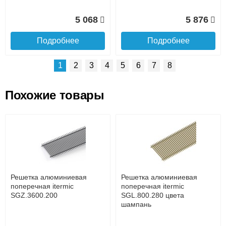
5 068
5 876
Подробнее
Подробнее
1
2
3
4
5
6
7
8
Похожие товары
Подъем на этаж.
Решетка алюминиевая
Решетка алюминиевая
поперечная itermic
поперечная itermic
SGL.800.400 цвета
SGL.900.160 цвета
до подъезда
шампань
шампань
услуга платная
возможность
Решетка алюминиевая
Решетка алюминиевая
7 332
3 913
поперечная itermic
поперечная itermic
SGZ.3600.200
SGL.800.280 цвета
шампань
Подробнее
Подробнее