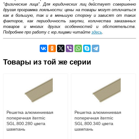
"физические лица". Для юридических лиц действует совершенно
другая программа лояльности: цены на товары могут отличаться
как в большую, так и в меньшую сторону и зависят от таких
факторов, как периодичность закупки, количества заказанных
товаров и многих других особенностей и обстоятельств.
Подробнее про работу с юр.лицами читайте
здесь
.
Самовывоз.
Товары из той же серии
Оставьте отзыв
Возможные способы оплаты:
Доставка сантехники по Москве и Московской области
Наличный расчёт
Банковской картой на сайте в режиме реального
времени
Банковской картой при получении товара как при
доставке, так и самовывозом
Интернет-деньгами (Yandex-деньги, Web-money,
Решетка алюминиевая
Решетка алюминиевая
Qiwi-кошельки и другие).
поперечная itermic
поперечная itermic
Безналичный расчёт (возможно и с НДС)
SGL.800.280 цвета
SGL.800.340 цвета
подробнее...
шампань
шампань
Подробнее об оплате