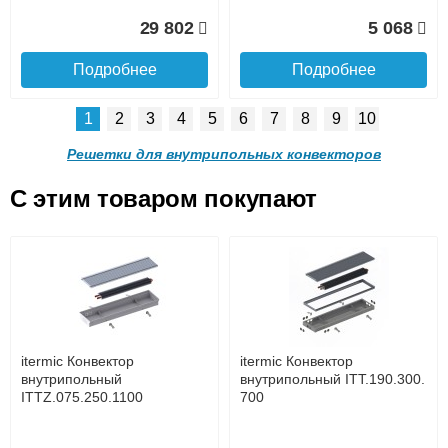
Доставка в регионы России.
29 802
5 068
Подробнее
Подробнее
1
2
3
4
5
6
7
8
9
10
Решетка алюминиевая
Решетка алюминиевая
поперечная itermic
поперечная itermic
Решетки для внутрипольных конвекторов
SGL.900.220 цвета
SGL.900.280 цвета
шампань
шампань
C этим товаром покупают
Решетка алюминиевая
Решетка алюминиевая
4 910
5 702
поперечная itermic
поперечная itermic
Подробнее о доставке
SGL.800.340 цвета
SGL.800.400 цвета
шампань
шампань
Подробнее
Подробнее
5 876
7 332
itermic Конвектор
itermic Конвектор
внутрипольный
внутрипольный ITT.190.300.
ITTZ.075.250.1100
700
Подробнее
Подробнее