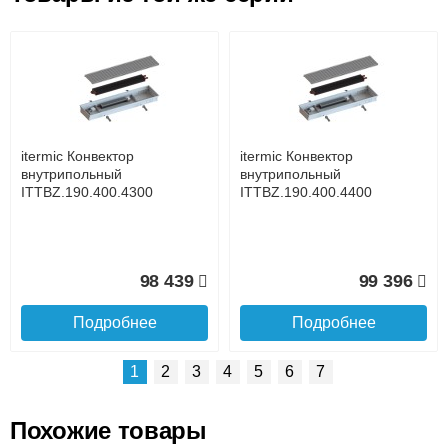
Возможные способы оплаты:
Доставка сантехники по Москве и Московской области
Наличный расчёт
Банковской картой на сайте в режиме реального
времени
Банковской картой при получении товара как при
доставке, так и самовывозом
Интернет-деньгами (Yandex-деньги, Web-money,
itermic Конвектор
itermic Конвектор
Qiwi-кошельки и другие).
внутрипольный
внутрипольный
Безналичный расчёт (возможно и с НДС)
ITTBZ.190.400.4300
ITTBZ.190.400.4400
подробнее...
Подробнее об оплате
98 439
99 396
Подробнее
Подробнее
1
2
3
4
5
6
7
Похожие товары