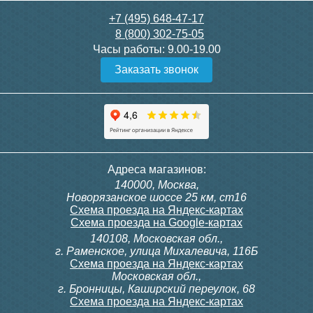
6 200
6 000
+7 (495) 648-47-17
8 (800) 302-75-05
Подробнее
Подробнее
Часы работы:
9.00-19.00
Заказать звонок
itermic Конвектор
itermic Конвектор
внутрипольный
внутрипольный
ITTBZ.190.400.4100
ITTBZ.190.400.4200
85 910
96 866
Клапан радиаторный
Модуль-адаптер itermic
Адреса магазинов:
Siemens VDN 115, прямой
ITTB на DIN рейку
140000, Москва,
1/2"
Подробнее
Подробнее
Новорязанское шоссе 25 км, ст16
Схема проезда на Яндекс-картах
Схема проезда на Google-картах
140108, Московская обл.,
3 300
23 500
г. Раменское, улица Михалевича, 116Б
Схема проезда на Яндекс-картах
Московская обл.,
Подробнее
Подробнее
г. Бронницы, Каширский переулок, 68
Схема проезда на Яндекс-картах
itermic Конвектор
itermic Конвектор