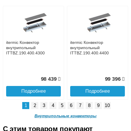
Подъем на этаж.
itermic Конвектор
itermic Конвектор
внутрипольный
внутрипольный
ITTBZ.190.400.4500
ITTBZ.190.400.4600
до подъезда
услуга платная
возможность
itermic Конвектор
itermic Конвектор
100 353
101 299
внутрипольный
внутрипольный
ITTBZ.190.400.4300
ITTBZ.190.400.4400
Подробнее
Подробнее
Доставка в регионы России.
98 439
99 396
Подробнее
Подробнее
1
2
3
4
5
6
7
8
9
10
itermic Конвектор
itermic Конвектор
внутрипольный
внутрипольный
Внутрипольные конвекторы
ITTBZ.190.400.4700
ITTBZ.190.400.4800
C этим товаром покупают