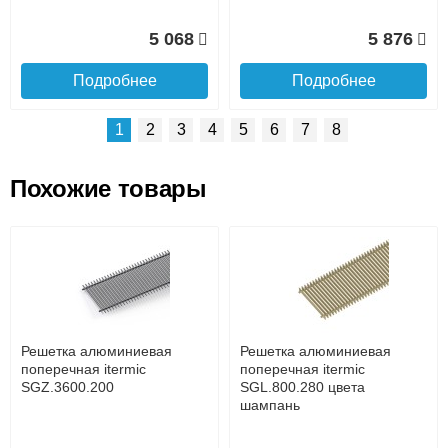
5 068
5 876
Подробнее
Подробнее
1
2
3
4
5
6
7
8
Похожие товары
Подъем на этаж.
Решетка алюминиевая
Решетка алюминиевая
поперечная itermic
поперечная itermic
SGL.800.400 цвета
SGL.900.160 цвета
до подъезда
шампань
шампань
услуга платная
возможность
Решетка алюминиевая
Решетка алюминиевая
7 332
3 913
поперечная itermic
поперечная itermic
SGZ.3600.200
SGL.800.280 цвета
шампань
Подробнее
Подробнее