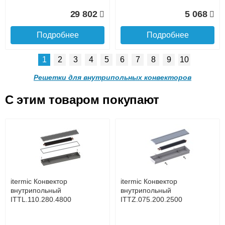
Доставка в регионы России.
29 802
5 068
Подробнее
Подробнее
1
2
3
4
5
6
7
8
9
10
Решетка алюминиевая
Решетка алюминиевая
поперечная itermic
поперечная itermic
Решетки для внутрипольных конвекторов
SGL.900.220 цвета
SGL.900.280 цвета
шампань
шампань
C этим товаром покупают
Решетка алюминиевая
Решетка алюминиевая
4 910
5 702
поперечная itermic
поперечная itermic
Подробнее о доставке
SGL.800.340 цвета
SGL.800.400 цвета
шампань
шампань
Подробнее
Подробнее
5 876
7 332
itermic Конвектор
itermic Конвектор
внутрипольный
внутрипольный
ITTL.110.280.4800
ITTZ.075.200.2500
Подробнее
Подробнее