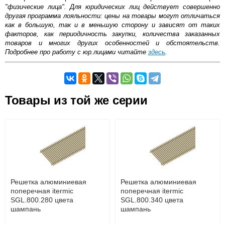
"физические лица". Для юридических лиц действует совершенно
другая программа лояльности: цены на товары могут отличаться
как в большую, так и в меньшую сторону и зависят от таких
факторов, как периодичность закупки, количества заказанных
товаров и многих других особенностей и обстоятельств.
Подробнее про работу с юр.лицами читайте
здесь
.
Самовывоз.
Товары из той же серии
Оставьте отзыв
Возможные способы оплаты:
Доставка сантехники по Москве и Московской области
Наличный расчёт
Банковской картой на сайте в режиме реального
времени
Банковской картой при получении товара как при
доставке, так и самовывозом
Интернет-деньгами (Yandex-деньги, Web-money,
Решетка алюминиевая
Решетка алюминиевая
Qiwi-кошельки и другие).
поперечная itermic
поперечная itermic
Безналичный расчёт (возможно и с НДС)
SGL.800.280 цвета
SGL.800.340 цвета
подробнее...
шампань
шампань
Подробнее об оплате