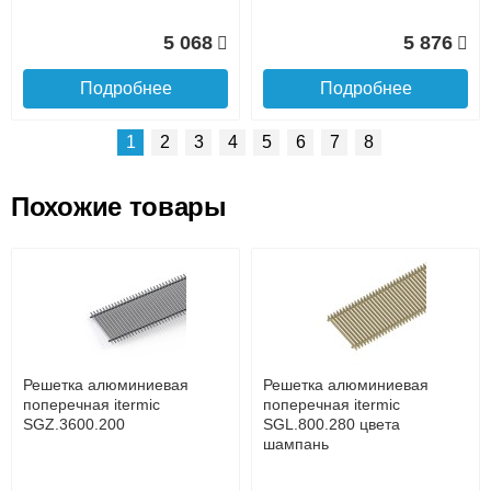
5 068
5 876
Подробнее
Подробнее
1
2
3
4
5
6
7
8
Похожие товары
Подъем на этаж.
Решетка алюминиевая
Решетка алюминиевая
поперечная itermic
поперечная itermic
SGL.800.400 цвета
SGL.900.160 цвета
до подъезда
шампань
шампань
услуга платная
возможность
Решетка алюминиевая
Решетка алюминиевая
7 332
3 913
поперечная itermic
поперечная itermic
SGZ.3600.200
SGL.800.280 цвета
шампань
Подробнее
Подробнее