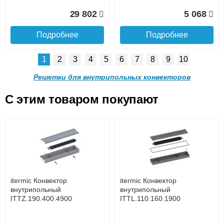
Доставка в регионы России.
29 802
5 068
Подробнее
Подробнее
1
2
3
4
5
6
7
8
9
10
Решетка алюминиевая
Решетка алюминиевая
поперечная itermic
поперечная itermic
Решетки для внутрипольных конвекторов
SGL.900.220 цвета
SGL.900.280 цвета
шампань
шампань
C этим товаром покупают
Решетка алюминиевая
Решетка алюминиевая
4 910
5 702
поперечная itermic
поперечная itermic
Подробнее о доставке
SGL.800.340 цвета
SGL.800.400 цвета
шампань
шампань
Подробнее
Подробнее
5 876
7 332
itermic Конвектор
itermic Конвектор
внутрипольный
внутрипольный
ITTZ.190.400.4900
ITTL.110.160.1900
Подробнее
Подробнее