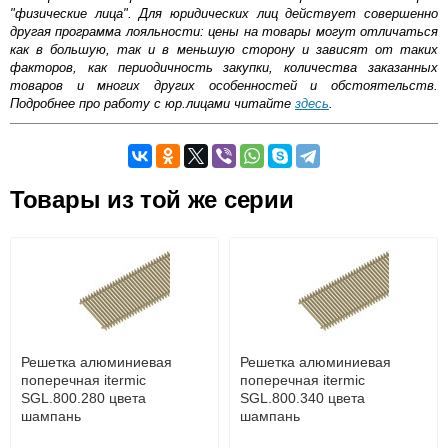
"физические лица". Для юридических лиц действует совершенно
другая программа лояльности: цены на товары могут отличаться
как в большую, так и в меньшую сторону и зависят от таких
факторов, как периодичность закупки, количества заказанных
товаров и многих других особенностей и обстоятельств.
Подробнее про работу с юр.лицами читайте
здесь
.
Самовывоз.
Товары из той же серии
Оставьте отзыв
Возможные способы оплаты:
Доставка сантехники по Москве и Московской области
Наличный расчёт
Банковской картой на сайте в режиме реального
времени
Банковской картой при получении товара как при
доставке, так и самовывозом
Интернет-деньгами (Yandex-деньги, Web-money,
Решетка алюминиевая
Решетка алюминиевая
Qiwi-кошельки и другие).
поперечная itermic
поперечная itermic
Безналичный расчёт (возможно и с НДС)
SGL.800.280 цвета
SGL.800.340 цвета
подробнее...
шампань
шампань
Подробнее об оплате