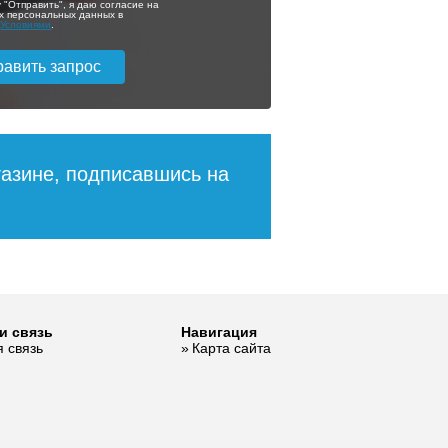
м
вн 3/4 с выходом
 "Отправить", я даю согласие на
х персональных данных в
под манометр
с
Условиями
.
0
RVS-0008-000020
1 428
2 131
ее
Подробнее
газине, подписавшись на
1
2
и связь
Навигация
 связь
Карта сайта
ния
н/
м
5