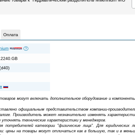
Оплата
nnium
?
2240.GB
(d40)
я
 товаров могут включать дополнительное оборудование и компоненты
доставлено официальным представительством компании-производител
алоге. Производитель может незначительно изменять характеристи
е уточнять технические характеристики у менеджеров.
ля потребителей категории "физические лица". Для юридических 
ти: цены на товары могут отличаться как в большую, так и в мень