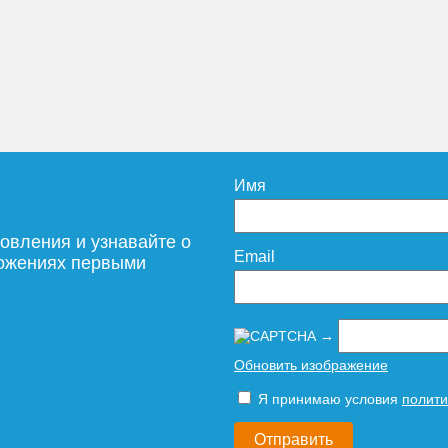
0015
1 225
1 956
дробнее
Подробнее
Подробн
Имя
овления и узнавайте о
Email
ложениях первыми
→
Обновить изображение
Я принимаю условия
полити