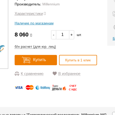
Производитель:
Millennium
Характеристики
Наличие по магазинам
8 060
-
+
шт.
Б
б/н расчет (для юр. лиц)
Купить
Купить в 1 клик
К сравнению
В избранное
ьные товары к "Гидравлический разделитель Millennium MG