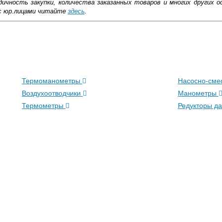
ичность закупки, количества заказанных товаров и многих других о
с юр.лицами читайте
здесь
.
ковской области
жиме реального времени
Термоманометры
Насосно-сме
товара как при доставке, так и самовывозом
, Web-money, Qiwi-кошельки и другие).
Воздухоотводчики
Манометры
 с НДС)
подробнее...
Термометры
Редукторы д
до подъезда