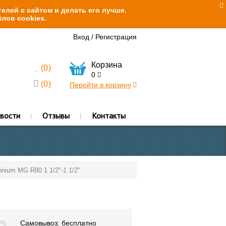
елей с сайтом и делать его лучше.
лов cookies.
Вход
/
Регистрация
Корзина
(
0
)
0
(
0
)
Перейти в корзину
вости
Отзывы
Контакты
nium MG R80 1 1/2"-1 1/2"
Самовывоз: бесплатно