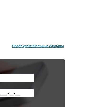
Подробнее о доставке
Предохранительные клапаны
ния
Редуктор давления
н/
ROMMER PN25 вн/