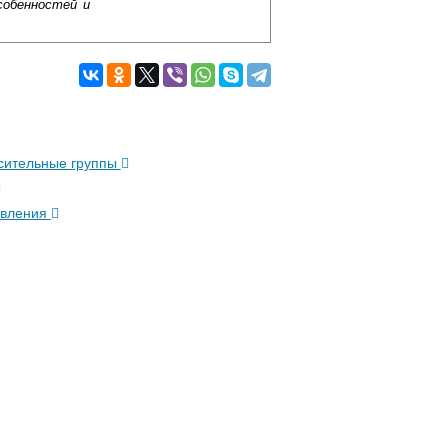
собенностей и
сительные группы
авления
Подробнее об оплате