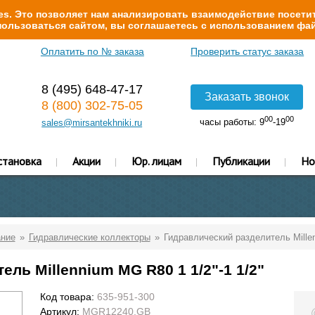
s. Это позволяет нам анализировать взаимодействие посетит
ользоваться сайтом, вы соглашаетесь с использованием фай
Оплатить по № заказа
Проверить статус заказа
8 (495) 648-47-17
Заказать звонок
8 (800) 302-75-05
00
00
часы работы: 9
-19
sales@mirsantekhniki.ru
становка
Акции
Юр. лицам
Публикации
Но
ание
Гидравлические коллекторы
Гидравлический разделитель Millen
ль Millennium MG R80 1 1/2"-1 1/2"
Код товара:
635-951-300
Артикул:
MGR12240.GB