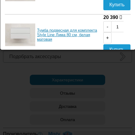
Купить
Бесплатная консультация менеджера
Отправить карту товара по почте
20 390
Отправить карту товара по смс
-
Тумба подвесная для комплекта
Style Line Лима 80 см, белая
+
матовая
Входит в наборы
Купить
Подобрать аксессуары
22 340
-
Тумба подвесная для комплекта
Характеристики
Style Line Лима 100 см, белая
+
матовая
Отзывы
Купить
Доставка
26 260
-
Оплата
Тумба напольная для комплекта
Style Line Лима 80 см, эмаль
+
графит
Производитель
Misty
?