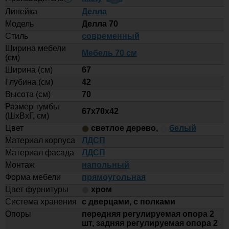
Купить
Линейка
Делла
Модель
Делла 70
25 495
Стиль
современный
-
Ширина мебели
Тумба напольная для комплекта
Мебель 70 см
(см)
Style Line Лима 80 см, белая
+
матовая
Ширина (см)
67
Глубина (см)
42
Купить
Высота (см)
70
28 695
Размер тумбы
67x70x42
(ШxВxГ, см)
-
Тумба напольная для комплекта
Цвет
светлое дерево
,
белый
Style Line Лима 100 см, эмаль
+
Материал корпуса
ЛДСП
графит
Материал фасада
ЛДСП
Купить
Монтаж
напольный
Форма мебели
прямоугольная
27 860
Цвет фурнитуры
хром
-
Система хранения
с дверцами, с полками
Тумба напольная для комплекта
Style Line Лима 100 см, белая
Опоры
передняя регулируемая опора 2
+
матовая
шт, задняя регулируемая опора 2