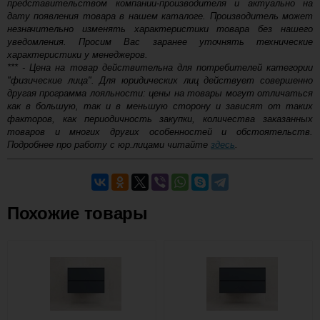
представительством компании-производителя и актуально на
Купить
дату появления товара в нашем каталоге. Производитель может
незначительно изменять характеристики товара без нашего
22 690
уведомления. Просим Вас заранее уточнять технические
характеристики у менеджеров.
-
*** - Цена на товар действительна для потребителей категории
Тумба для комплекта напольная
"физические лица". Для юридических лиц действует совершенно
Style Line Атлантика 70 Люкс Plus
+
антискрейч, белая
другая программа лояльности: цены на товары могут отличаться
как в большую, так и в меньшую сторону и зависят от таких
Купить
факторов, как периодичность закупки, количества заказанных
товаров и многих других особенностей и обстоятельств.
Подробнее про работу с юр.лицами читайте
здесь
.
22 690
-
Самовывоз.
Тумба для комплекта напольная
Style Line Атлантика 70 Люкс Plus,
+
ясень перламутр
Оставьте отзыв
Похожие товары
Купить
Возможные способы оплаты:
Доставка сантехники по Москве и Московской области
22 690
Наличный расчёт
-
Банковской картой на сайте в режиме реального
Тумба для комплекта напольная
времени
Style Line Атлантика 70 Люкс Plus,
+
Банковской картой при получении товара как при
старое дерево
доставке, так и самовывозом