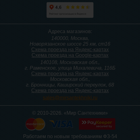
Тумба для комплекта
Тумба для комплекта
Адреса магазинов:
подвесная Style Line
подвесная Style Line
140000, Москва,
Даллас Леон 120 Люкс
Даллас Леон 120 Люкс
Новорязанское шоссе 25 км, ст16
PLUS, серая
PLUS, белая
Схема проезда на Яндекс-картах
Схема проезда на Google-картах
140108, Московская обл.,
17 390
17 390
г. Раменское, улица Михалевича, 116Б
Схема проезда на Яндекс-картах
Московская обл.,
Подробнее
Подробнее
г. Бронницы, Каширский переулок, 68
Схема проезда на Яндекс-картах
sales@mirsantekhniki.ru
© 2010-2026. «Мир Сантехники»
Тумба для комплекта Style
Тумба для комплекта Style
Работаем по новым требованиям ФЗ-54
Line Даллас Леон 120 3
Line Даллас Леон 120 3