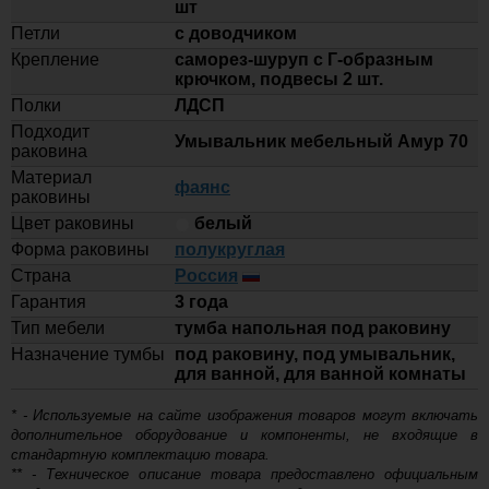
шт
Купить
Петли
с доводчиком
Крепление
саморез-шуруп с Г-образным
21 810
крючком, подвесы 2 шт.
-
Полки
ЛДСП
Тумба для комплекта подвесная
Style Line Атлантика 70 Люкс Plus
Подходит
+
Умывальник мебельный Амур 70
антискрейч, ясень перламутр
раковина
Материал
Купить
фаянс
раковины
Цвет раковины
белый
21 810
Форма раковины
полукруглая
-
Тумба для комплекта подвесная
Страна
Россия
Style Line Атлантика 70 Люкс Plus
+
Гарантия
3 года
антискрейч, старое дерево
Тип мебели
тумба напольная под раковину
Купить
Назначение тумбы
под раковину, под умывальник,
для ванной, для ванной комнаты
21 810
* - Используемые на сайте изображения товаров могут включать
-
Тумба для комплекта подвесная
дополнительное оборудование и компоненты, не входящие в
Style Line Атлантика 70 Люкс Plus
стандартную комплектацию товара.
+
антискрейч, белая
** - Техническое описание товара предоставлено официальным