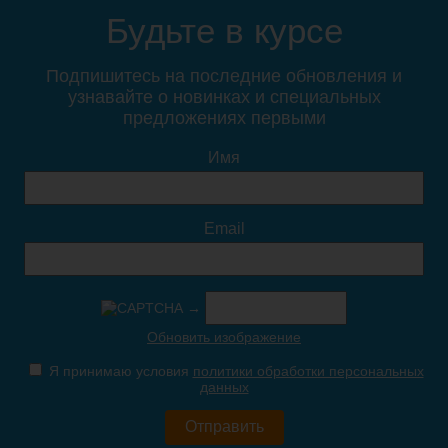
подвесная Style Line
подвесная Style Line
Будьте в курсе
Атлантика 70 Люкс Plus
Атлантика 70 Люкс Plus
антискрейч, ясень
антискрейч, старое дерево
перламутр
Подпишитесь на последние обновления и
узнавайте о новинках и специальных
предложениях первыми
21 810
21 810
Имя
Подробнее
Подробнее
Email
→
Тумба для комплекта
Тумба для комплекта
Обновить изображение
подвесная Style Line
напольная Style Line
Атлантика 70 Люкс Plus
Атлантика 70 Люкс Plus
Я принимаю условия
политики обработки персональных
антискрейч, белая
антискрейч, белая
данных