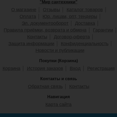
"Мир сантехники"
Купить
О магазине
Отзывы
Каталог товаров
Оплата
Юр. лицам, опт, тендеры
Эл. документооборот
Доставка
Тумба напольная для
Тумба напольная для
Правила приёмки, возврата и обмена
Гарантии
комплекта Style Line Лима
комплекта Style Line Лима
Контакты
Договор-оферта
100 см, эмаль графит
100 см, белая матовая
Защита информации
Конфиденциальность
Новости и публикации
Покупки (Корзина)
28 695
27 860
Корзина
История заказов
Вход
Регистрация
Подробнее
Подробнее
Контакты и связь
Обратная связь
Контакты
Навигация
Карта сайта
Тумба для комплекта
Тумба для комплекта