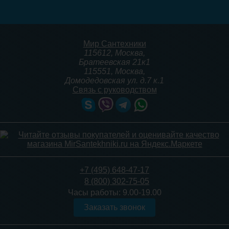
21 810
22 690
Подробнее
Подробнее
Мир Сантехники
115612
,
Москва
,
Братеевская 21к1
115551
,
Москва
,
Домодедовская ул. д.7 к.1
Связь с руководством
Тумба для комплекта
Тумба для комплекта
напольная Style Line
напольная Style Line
Атлантика 70 Люкс Plus,
Атлантика 70 Люкс Plus,
ясень перламутр
старое дерево
22 690
22 690
+7 (495) 648-47-17
8 (800) 302-75-05
Подробнее
Подробнее
Часы работы:
9.00-19.00
Заказать звонок