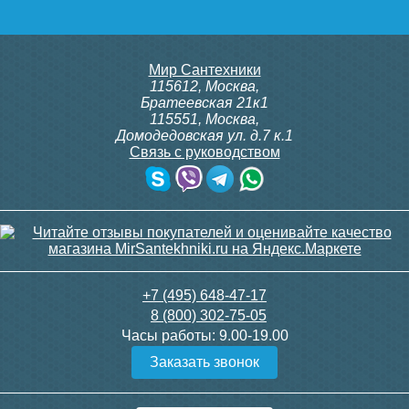
Подробнее
Подробнее
Мир Сантехники
Тумба под раковину
115612
,
Москва
,
напольная Style Line 90
Братеевская 21к1
Лима ЛС-00002461, графит
115551
,
Москва
,
Домодедовская ул. д.7 к.1
Связь с руководством
Тумба для комплекта
Тумба для комплекта
26 605
напольная Style Line
подвесная Style Line
Атлантика 70 Люкс Plus,
Даллас Леон 120 Люкс
старое дерево
PLUS, серая
Подробнее
22 690
17 390
+7 (495) 648-47-17
8 (800) 302-75-05
Подробнее
Подробнее
Часы работы:
9.00-19.00
Заказать звонок