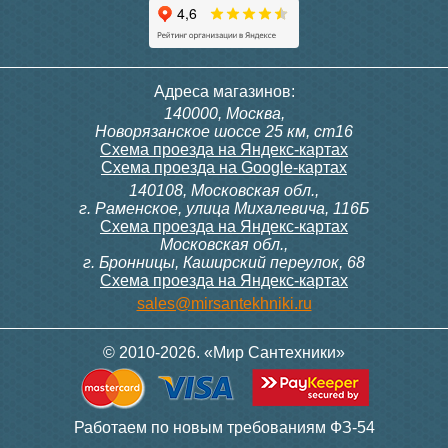
Тумба для комплекта
Тумба для комплекта Style
Адреса магазинов:
подвесная Style Line
Line Даллас Леон 120 3
140000, Москва,
Даллас Леон 120 Люкс
ящика Люкс Plus Серая
Новорязанское шоссе 25 км, ст16
PLUS, белая
Схема проезда на Яндекс-картах
Схема проезда на Google-картах
140108, Московская обл.,
17 390
22 060
г. Раменское, улица Михалевича, 116Б
Схема проезда на Яндекс-картах
Московская обл.,
Подробнее
Подробнее
г. Бронницы, Каширский переулок, 68
Схема проезда на Яндекс-картах
sales@mirsantekhniki.ru
© 2010-2026. «Мир Сантехники»
Тумба для комплекта Style
Тумба для комплекта Style
Работаем по новым требованиям ФЗ-54
Line Даллас Леон 120 3
Line Даллас Леон 120 Люкс