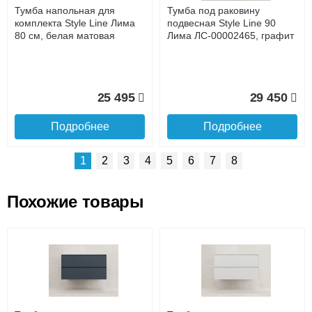
Интернет-деньгами (Yandex-деньги, Web-money,
Тумба напольная для
Тумба под раковину
Qiwi-кошельки и другие).
комплекта Style Line Лима
подвесная Style Line 90
Безналичный расчёт (возможно и с НДС)
80 см, белая матовая
Лима ЛС-00002465, графит
подробнее...
Подробнее об оплате
25 495
29 450
Подробнее
Подробнее
1
2
3
4
5
6
7
8
Похожие товары
Подъем на этаж.
Зеркальный шкаф Style Line
Тумба подвесная с
Лима 80 см, белый матовый
раковиной Style Line Лима
100 см, эмаль графит
до подъезда
услуга платная
возможность