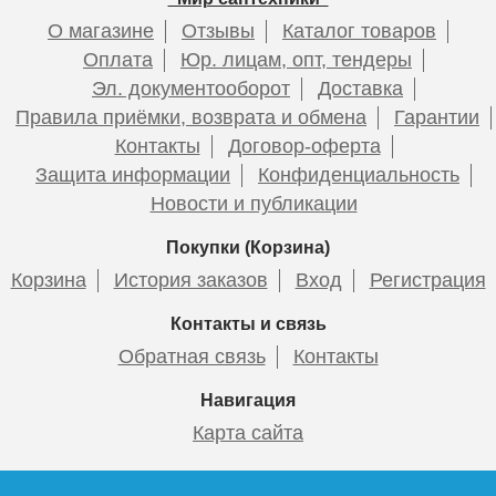
подвесная Style Line 90
напольная Style Line Лима
О магазине
Отзывы
Каталог товаров
Лима , графит
60 , графит
Оплата
Юр. лицам, опт, тендеры
Эл. документооборот
Доставка
Тумба напольная для
Тумба для комплекта
Правила приёмки, возврата и обмена
Гарантии
30 865
29 300
комплекта Style Line Лима
подвесная Style Line
Контакты
Договор-оферта
100 см, белая матовая
Атлантика 70 Люкс Plus
антискрейч, ясень
Защита информации
Конфиденциальность
Подробнее
Подробнее
перламутр
Новости и публикации
Покупки (Корзина)
27 860
21 810
Корзина
История заказов
Вход
Регистрация
Подробнее
Подробнее
Контакты и связь
Обратная связь
Контакты
Пенал напольный Style Line
Зеркальный шкаф Style Line
ЛИМА 36 1 ящик PLUS
Лима 100 см, белый
Навигация
эмаль, графит
матовый
Карта сайта
Тумба для комплекта
Тумба для комплекта