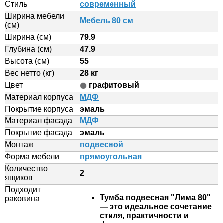
Стиль
современный
Ширина мебели
Мебель 80 см
(см)
Ширина (см)
79.9
Глубина (см)
47.9
Высота (см)
55
Вес нетто (кг)
28 кг
Цвет
графитовый
Материал корпуса
МДФ
Покрытие корпуса
эмаль
Материал фасада
МДФ
Покрытие фасада
эмаль
Монтаж
подвесной
Форма мебели
прямоугольная
Количество
2
ящиков
Подходит
Тумба подвесная "Лима 80"
раковина
— это идеальное сочетание
стиля, практичности и