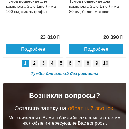
Тумба подвесная для
Тумба подвесная для
15 145
33 100
комплекта Style Line Лима
комплекта Style Line Лима
100 см, эмаль графит
80 см, белая матовая
Подробнее
Подробнее
Доставка в регионы России.
23 010
20 390
Подробнее
Подробнее
1
2
3
4
5
6
7
8
9
10
Тумба под раковину
Тумба под раковину
подвесная Style Line Лима
подвесная Style Line 60
Тумбы для ванной без раковины
70 ЛС-00002466, графит
Лима ЛС-00002463, графит
Возникли вопросы?
Тумба подвесная для
Тумба напольная для
18 540
17 160
комплекта Style Line Лима
комплекта Style Line Лима
Подробнее о доставке
100 см, белая матовая
80 см, эмаль графит
Оставьте заявку на
обратный звонок
.
Подробнее
Подробнее
Мы свяжемся с Вами в ближайшее время и ответим
на любые интересующие Вас вопросы.