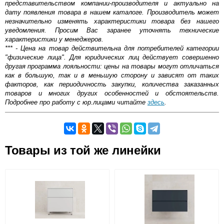
представительством компании-производителя и актуально на
дату появления товара в нашем каталоге. Производитель может
незначительно изменять характеристики товара без нашего
уведомления. Просим Вас заранее уточнять технические
характеристики у менеджеров.
*** - Цена на товар действительна для потребителей категории
"физические лица". Для юридических лиц действует совершенно
другая программа лояльности: цены на товары могут отличаться
как в большую, так и в меньшую сторону и зависят от таких
факторов, как периодичность закупки, количества заказанных
товаров и многих других особенностей и обстоятельств.
Подробнее про работу с юр.лицами читайте
здесь
.
Самовывоз.
Товары из той же линейки
Оставьте отзыв
Возможные способы оплаты:
Доставка сантехники по Москве и Московской области
Наличный расчёт
Банковской картой на сайте в режиме реального
времени
Банковской картой при получении товара как при
доставке, так и самовывозом